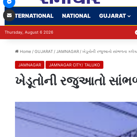
Share via Email
INTERNATIONAL
NATIONAL
GUJARAT
Thursday, August 6 2026
Home
/
GUJARAT
/
JAMNAGAR
/
ખેડૂતોની રજુઆતો સાંભળતા કલેક
JAMNAGAR
JAMNAGAR CITY/ TALUKO
ખેડૂતોની રજુઆતો સાંભ