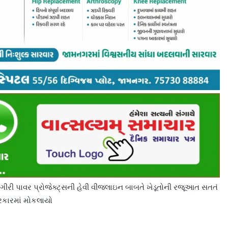
રી પાવર પ્રોજેક્ટ્સની હેવી વીજલાઇન બાબતે ખેડૂતોની રજૂઆત સતતં
સરકારમાં મોકલાયો