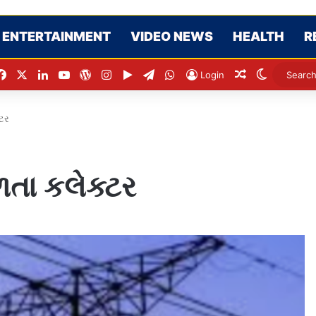
ENTERTAINMENT
VIDEO NEWS
HEALTH
R
Facebook
X
LinkedIn
YouTube
WordPress
Instagram
Google Play
Telegram
WhatsApp
Random Arti
Switch s
Login
્ટર
ળતા કલેક્ટર