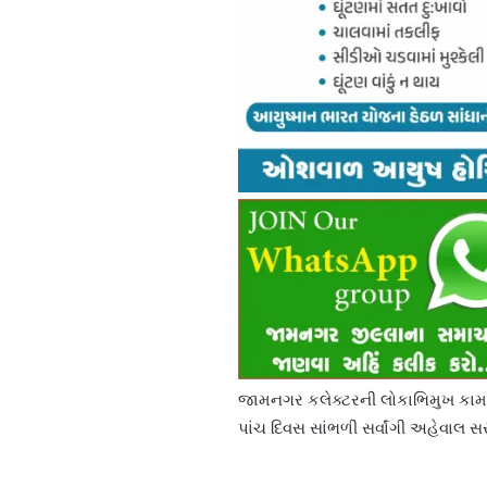
જામનગર કલેક્ટરની લોકાભિમુખ કામગી
પાંચ દિવસ સાંભળી સર્વાંગી અહેવાલ 