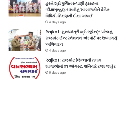
હસ્તે શ્રી પુજિત રૂપાણી ટ્રસ્ટના
‘દીક્ષાગ્રહણ સમારોહ’માં બાળકોને વૈદિક
વિધિથી શિક્ષણની દીક્ષા અપાઈ
4 days ago
Rajkot: મુખ્યમંત્રી શ્રી ભૂપેન્દ્ર પટેલનું
રાજકોટ ઈન્ટરનેશનલ એરપોર્ટ પર ઉષ્માભર્યું
અભિવાદન
4 days ago
Rajkot: રાજકોટ જિલ્લાની તમામ
શાળાઓમાં ૦૧ ઓગસ્ટ, શનિવારે રજા જાહેર
6 days ago