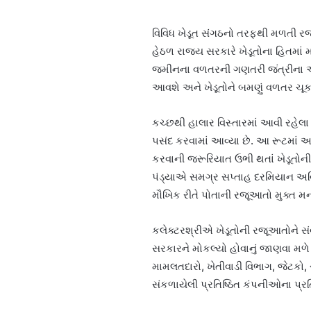
વિવિધ ખેડૂત સંગઠનો તરફથી મળતી રજૂઆત
હેઠળ રાજ્ય સરકારે ખેડૂતોના હિતમાં મ
જમીનના વળતરની ગણતરી જંત્રીના આધ
આવશે અને ખેડૂતોને બમણું વળતર ચૂકવવ
કચ્છથી હાલાર વિસ્તારમાં આવી રહેલા
પસંદ કરવામાં આવ્યા છે. આ રૂટમાં 
કરવાની જરૂરિયાત ઉભી થતાં ખેડૂતો
પંડ્યાએ સમગ્ર સપ્તાહ દરમિયાન અવિ
મૌખિક રીતે પોતાની રજૂઆતો મુક્ત 
કલેક્ટરશ્રીએ ખેડૂતોની રજૂઆતોને 
સરકારને મોકલ્યો હોવાનું જાણવા મળે 
મામલતદારો, ખેતીવાડી વિભાગ, જેટકો, 
સંકળાયેલી પ્રતિષ્ઠિત કંપનીઓના 