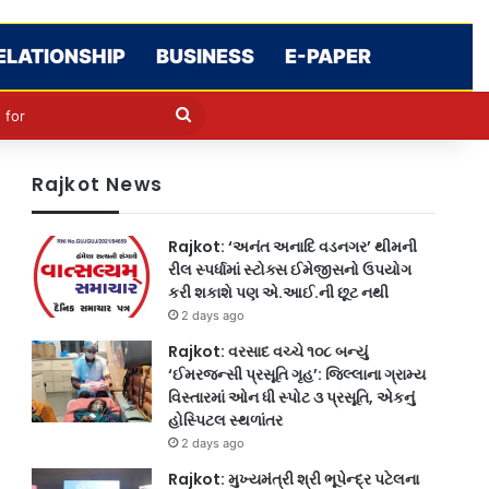
ELATIONSHIP
BUSINESS
E-PAPER
cle
kin
Search
for
Rajkot News
Rajkot: ‘અનંત અનાદિ વડનગર’ થીમની
રીલ સ્પર્ધામાં સ્ટોક્સ ઈમેજીસનો ઉપયોગ
કરી શકાશે પણ એ.આઈ.ની છૂટ નથી
2 days ago
Rajkot: વરસાદ વચ્ચે ૧૦૮ બન્યું
‘ઈમરજન્સી પ્રસૂતિ ગૃહ’: જિલ્લાના ગ્રામ્ય
વિસ્તારમાં ઓન ધી સ્પોટ ૩ પ્રસૂતિ, એકનું
હોસ્પિટલ સ્થળાંતર
2 days ago
Rajkot: મુખ્યમંત્રી શ્રી ભૂપેન્દ્ર પટેલના