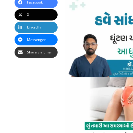
Facebook
X
LinkedIn
Messenger
Share via Email