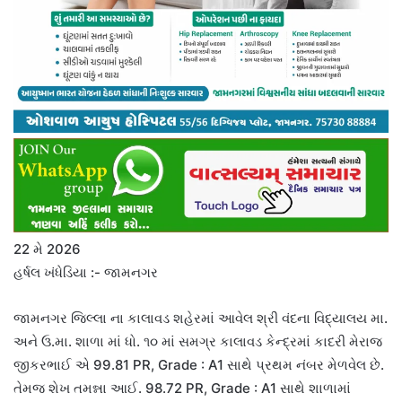
22 મે 2026
હર્ષલ ખંધેડિયા :- જામનગર
જામનગર જિલ્લા ના કાલાવડ શહેરમાં આવેલ શ્રી વંદના વિદ્યાલય મા.
અને ઉ.મા. શાળા માં ધો. ૧૦ માં સમગ્ર કાલાવડ કેન્દ્રમાં કાદરી મેરાજ
જીકરભાઈ એ 99.81 PR, Grade : A1 સાથે પ્રથમ નંબર મેળવેલ છે.
તેમજ શેખ તમન્ના આઈ. 98.72 PR, Grade : A1 સાથે શાળામાં