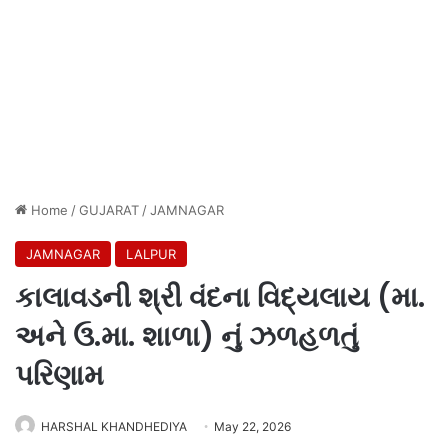
Home
/
GUJARAT
/
JAMNAGAR
JAMNAGAR
LALPUR
કાલાવડની શ્રી વંદના વિદ્યલાય (મા.
અને ઉ.મા. શાળા) નું ઝળહળતું
પરિણામ
HARSHAL KHANDHEDIYA
May 22, 2026