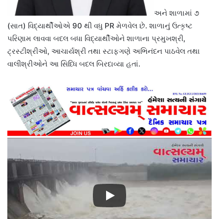
અને શાળામાં ૭
(સાત) વિદ્યાર્થીઓએ 90 થી વધુ PR મેળવેલ છે. શાળાનું ઉત્કૃષ્ટ
પરિણામ લાવવા બદલ બધા વિદ્યાર્થીઓને શાળાના પ્રમુખશ્રી,
ટ્રસ્ટીશ્રીઓ, આચાર્યશ્રી તથા સ્ટાફગણે અભિનંદન પાઠવેલ તથા
વાલીશ્રીઓને આ સિધ્ધિ બદલ બિરદાવ્યા હતાં.