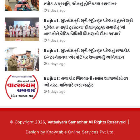
સ્પોટ ૩ પ્રસૂતિ, એકનું હોસ્પિટલ સ્થળાંતર
2 days ago
Rajkot: મુખ્યમંત્રી શ્રી ભૂપેન્દ્ર પટેલના હસ્તે શ્રી
પુજિત રૂપાણી ટ્રસ્ટના ‘દીક્ષાગ્રહણ સમારોહ’માં
બાળકોને વૈદિક વિધિથી શિક્ષણની દીક્ષા અપાઈ
4 days ago
Rajkot: મુખ્યમંત્રી શ્રી ભૂપેન્દ્ર પટેલનું રાજકોટ
ઈન્ટરનેશનલ એરપોર્ટ પર ઉષ્માભર્યું અભિવાદન
4 days ago
Rajkot: રાજકોટ જિલ્લાની તમામ શાળાઓમાં ૦૧
ઓગસ્ટ, શનિવારે રજા જાહેર
6 days ago
© Copyright 2026,
Vatsalyam Samachar All Rights Reserved
|
Design by
Knowtable Online Services Pvt Ltd.