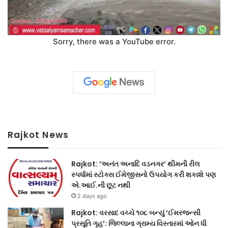
Sorry, there was a YouTube error.
Rajkot News
Rajkot: ‘અનંત અનાદિ વડનગર’ થીમની રીલ
સ્પર્ધામાં સ્ટોક્સ ઈમેજીસનો ઉપયોગ કરી શકાશે પણ
એ.આઈ.ની છૂટ નથી
2 days ago
Rajkot: વરસાદ વચ્ચે ૧૦૮ બન્યું ‘ઈમરજન્સી
પ્રસૂતિ ગૃહ’: જિલ્લાના ગ્રામ્ય વિસ્તારમાં ઓન ધી