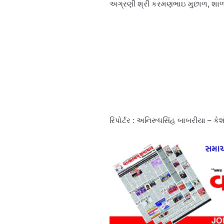
અગ્રણી શ્રી કરમણભાઇ મુછાળ, શાળા
રિપોર્ટર : અનિરૂધસિંહ બાબરીયા – કે