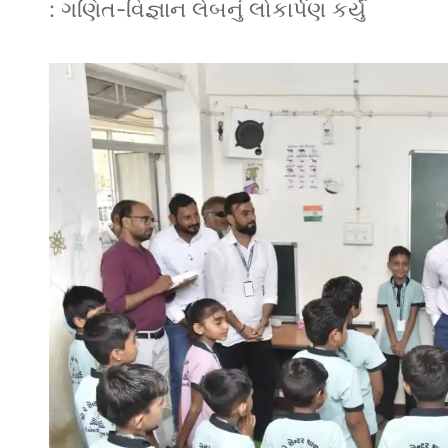
: ગણિત-વિજ્ઞાન લેબનું લોકાર્પણ કર્યું