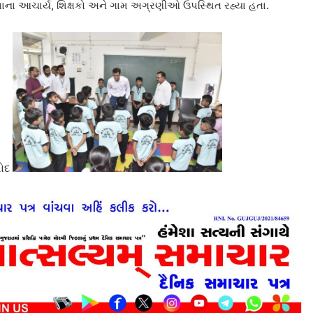
ના આચાર્ય, શિક્ષકો અને ગામ અગ્રણીઓ ઉપસ્થિત રહ્યા હતા.
શોદ