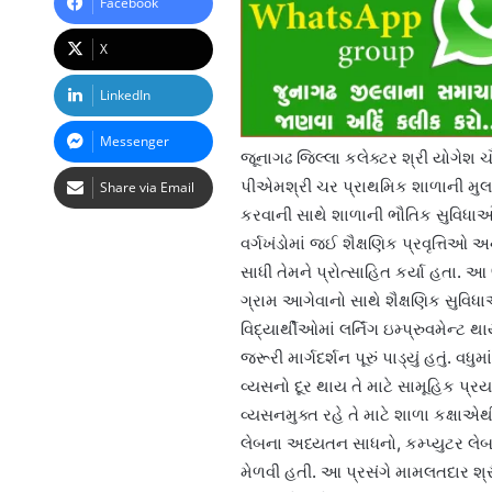
Facebook
X
LinkedIn
Messenger
જૂનાગઢ જિલ્લા કલેક્ટર શ્રી યોગેશ 
પીએમશ્રી ચર પ્રાથમિક શાળાની મુલા
Share via Email
કરવાની સાથે શાળાની ભૌતિક સુવિધાઓનું
વર્ગખંડોમાં જઈ શૈક્ષણિક પ્રવૃત્તિઓ અન
સાધી તેમને પ્રોત્સાહિત કર્યા હતા. આ
ગ્રામ આગેવાનો સાથે શૈક્ષણિક સુવિધાઓ
વિદ્યાર્થીઓમાં લર્નિંગ ઇમ્પ્રુવમેન્ટ 
જરૂરી માર્ગદર્શન પૂરું પાડ્યું હતું.
વ્યસનો દૂર થાય તે માટે સામૂહિક પ
વ્યસનમુક્ત રહે તે માટે શાળા કક્ષા
લેબના અધ્યતન સાધનો, કમ્પ્યુટર લેબ
મેળવી હતી. આ પ્રસંગે મામલતદાર શ્