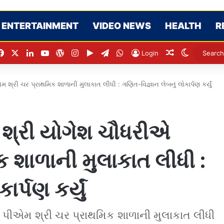
ENTERTAINMENT
VIDEO NEWS
HEALTH
R
Facebook
X
LinkedIn
YouTube
WordPress
Instagram
Google Play
Telegram
WhatsApp
Random Artic
Switch sk
Login
શ્રી ચર પ્રાથમિક શાળાની મુલાકાત લીધી : ગણિત-વિજ્ઞાન લેબનું લોકાર્પણ કર્યું
 શ્રી યોગેશ ચૌધરીએ
 શાળાની મુલાકાત લીધી :
ર્પણ કર્યું
 પીએમ શ્રી ચર પ્રાથમિક શાળાની મુલાકાત લીધી