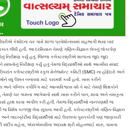
ચૌધરીએ કેશોદના ચર ગામે શાળા પ્રવેશોત્સવમાં સહભાગી થયા બાદ
કાત લીધી હતી. આ દરમિયાન તેમણે ગણિત-વિજ્ઞાન લેબનું લોકાર્પણ
 નિરીક્ષણ કર્યું હતું. જિલ્લા કલેક્ટરશ્રીએ શાળાના જુદા જુદા
ે સાધનોનું નિરીક્ષણ કર્યું હતું તેમજ વિદ્યાર્થીઓ સાથે આત્મીય સંવાદ
 ઉપરાંત કલેક્ટરશ્રીએ સ્કૂલ મેનેજમેન્ટ કમિટી (SMC) ના હોદ્દેદારો અને
ને વધુ ઉન્નત બનાવવા માટે પરામર્શ કર્યો હતો. ખાસ કરીને
થાય અને પબ્લિક સ્પીકિંગ માટે આત્મવિશ્વાસ વધે તે માટે તેમણે શિક્ષકોને
 વધુમાં, તેમણે ચર ગામના આગેવાનો સાથે ખાસ કરીને પાન, માવા અને તમાકુના
્રયાસો હાથ ધરવા અપીલ કરી હતી. તેમજ વિદ્યાર્થીઓ નાનપણથી જ
એથી જ વિશેષ કાળજી લેવા સૂચના આપી હતી. કલેક્ટરશ્રીએ ગણિત-વિજ્ઞાન
 અને લાઇબ્રેરીમાં વિદ્યાર્થીઓ માટે ઉપલબ્ધ પુસ્તકોની પણ જાણકારી
રી સંદીપ મહેતા, એસએમસીના અધ્યક્ષ શ્રી મોહનભાઈ મારુ, ગામના