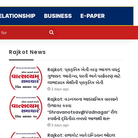
ELATIONSHIP
BUSINESS
E-PAPER
le
in
Search
for
Rajkot News
Rajkot: પ્રાકૃતિક ખેતી તરફ આગળ વધતું
ગુજરાત: આરોગ્ય, ધરતી અને પર્યાવરણ માટે
લાભદાયક મેથીની પ્રાકૃતિક ખેતી
3 days ago
Rajkot: વડનગરના આધ્યાત્મિક વારસાને
ઉજાગર કરવા
‘Shravanotsav@Vadnagar’ રીલ
સ્પર્ધાનો દ્વિતીય તબક્કો આજથી શરૂ
3 days ago
Rajkot: રાજકોટ ખાતે ઇન્ડિયન ઓઇલ