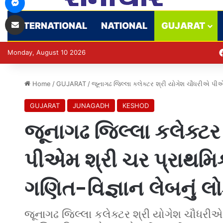
Share via Email
INTERNATIONAL
NATIONAL
GUJARAT
Monday, August 10 2026
Home
/
GUJARAT
/
જૂનાગઢ જિલ્લા કલેક્ટર શ્રી યોગેશ ચૌધરીએ પીએમ 
GUJARAT
JUNAGADH
KESHOD
જૂનાગઢ જિલ્લા કલેક્ટર
પીએમ શ્રી ચર પ્રાથમિક
ગણિત-વિજ્ઞાન લેબનું લોકા
જૂનાગઢ જિલ્લા કલેક્ટર શ્રી યોગેશ ચૌધરીએ