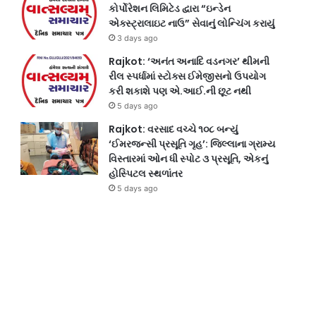
કોર્પોરેશન લિમિટેડ દ્વારા “ઇન્ડેન
એક્સ્ટ્રાલાઇટ નાઉ” સેવાનું લોન્ચિંગ કરાયું
3 days ago
Rajkot: ‘અનંત અનાદિ વડનગર’ થીમની
રીલ સ્પર્ધામાં સ્ટોક્સ ઈમેજીસનો ઉપયોગ
કરી શકાશે પણ એ.આઈ.ની છૂટ નથી
5 days ago
Rajkot: વરસાદ વચ્ચે ૧૦૮ બન્યું
‘ઈમરજન્સી પ્રસૂતિ ગૃહ’: જિલ્લાના ગ્રામ્ય
વિસ્તારમાં ઓન ધી સ્પોટ ૩ પ્રસૂતિ, એકનું
હોસ્પિટલ સ્થળાંતર
5 days ago