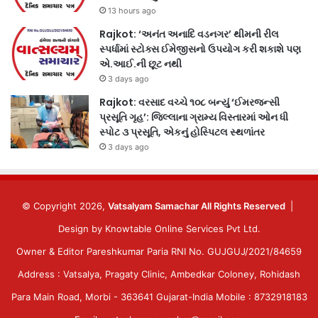
13 hours ago
Rajkot: ‘અનંત અનાદિ વડનગર’ થીમની રીલ
સ્પર્ધામાં સ્ટોક્સ ઈમેજીસનો ઉપયોગ કરી શકાશે પણ
એ.આઈ.ની છૂટ નથી
3 days ago
Rajkot: વરસાદ વચ્ચે ૧૦૮ બન્યું ‘ઈમરજન્સી
પ્રસૂતિ ગૃહ’: જિલ્લાના ગ્રામ્ય વિસ્તારમાં ઓન ધી
સ્પોટ ૩ પ્રસૂતિ, એકનું હોસ્પિટલ સ્થળાંતર
3 days ago
© Copyright 2026,
Vatsalyam Samachar All Rights Reserved
|
Design by
Knowtable Online Services Pvt Ltd.
Owner & Editor Pareshkumar Paria RNI No. GUJGUJ/2021/84659
Address : Vatsalya, Pragaty Clinic, Ambedkar Coloney, Rohidash
Para Main Road, Morbi - 363641 Gujarat-India Mobile : 8732918183