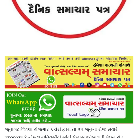
જૂનાગઢ જિલ્લા રોજગાર કચેરી દ્વારા તા.૨૫ જૂનના રોજ સવારે
૧૧:૦૦કલાકે નોબલ યુનિવર્સીટી સીટી કેમ્પસ,આંબાવાડી મેઇન રોડ,