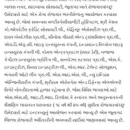
બાલસ નગર, સાઇબાબા સોસાયટી, જૂનાગઢ ખાતે રોજગારવાંચ્છુ
ઉમેદવારો માટે એક મેગા રોજગાર ભરતીમેળાનુ આયોજન કરવામા
આવ્યુ છે. જેમાં સમન્વય મલ્ટીસ્પેસીયાલીટી હોસ્પિટલ, શ્રી કેશવ
કો.ઓપરેટીવ ક્રેડિટ સોસાયટી લી., કોહિનૂર એસેસરીઝ પ્રા.લી.,
દાવત બેવરેઝીસ પ્રા.લી., સીનોવા ગીયર્સ એન્ડ ટ્રાંશમિશન પ્રા.લી.,
એચ.ડિ.એફ.સી. લાઇફ ઇન્સ્યુરન્સ કંપની, ઇન્ડસઇન્ડ નિપ્પોન લાઇફ
ઇન્સયુરંસ કંપની લી. કોમલ એન્ટરપ્રાઇઝ (મધર ડેરી), બજાજ
કેપીટલ ઇન્સ્યુરંસ બ્રોકિંગ લી., સનચેઝર સ્ટક્ચર પ્રા.લી., એસ.કે.
ઇન્ડસ્ટ્રીઝ, વિનય ઇન્ડસ્ટ્રીઝ લી., એચ.આર. ટેલેન્ટ સોલ્યુશન,
ભગવતી ઓટૉ લીંક પ્રા.લી. એસ.આઇ.એસ. લી., ન્યુ ઇન્ડિયા
એન્જિનીયરીંગ કંપની, શ્રીરામ એરોસ્પેસ એન્ડ ડિફેન્સ એલએલપી
વિગેરે નોકરીદાતાઓ હાજર રહેવાના છે. જેમા વિવિધ જગ્યાઓ માટે
એસ.એસ.સી, આઇ.ટી.આઇ. ડિપ્લોમા કે સ્નાતક અને અનુસ્નાતકની
શૈક્ષણિક લાયકાત ધરાવનાર ( ૧૮ વર્ષ થી ૪૫ વર્ષ) સુધીના રોજગારવાંચ્છુ
ઉમેદવારો માટે ઇન્ટરવ્યુનું આયોજન કરવામાં આવ્યુ છે એમ જૂનાગઢ
જિલ્લા રોજગારી અધિકારીની અખબારી યાદીમાં જણાવવામાં આવ્યુ છે.