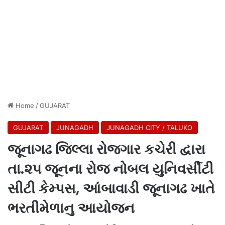
Home
/
GUJARAT
GUJARAT
JUNAGADH
JUNAGADH CITY / TALUKO
જૂનાગઢ જિલ્લા રોજગાર કચેરી દ્વારા
તા.૨૫ જૂનના રોજ નોબલ યુનિવર્સીટી
સીટી કેમ્પસ, આંબાવાડી જૂનાગઢ ખાતે
ભરતીમેળાનુ આયોજન