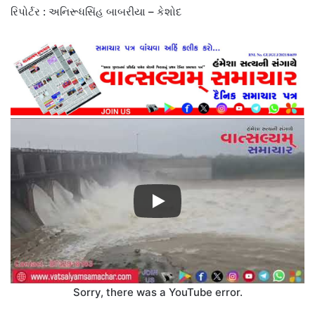
રિપોર્ટર : અનિરૂધસિંહ બાબરીયા – કેશોદ
Sorry, there was a YouTube error.