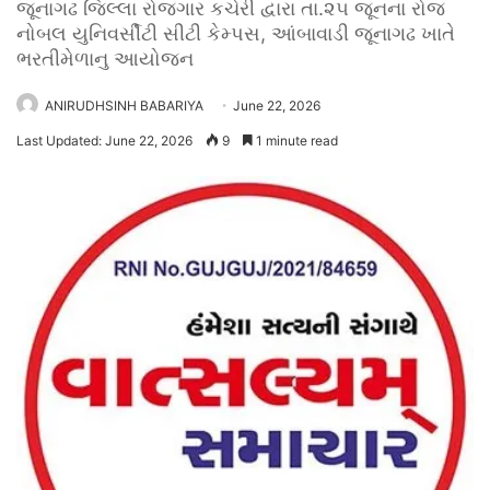
જૂનાગઢ જિલ્લા રોજગાર કચેરી દ્વારા તા.૨૫ જૂનના રોજ
નોબલ યુનિવર્સીટી સીટી કેમ્પસ, આંબાવાડી જૂનાગઢ ખાતે
ભરતીમેળાનુ આયોજન
ANIRUDHSINH BABARIYA
June 22, 2026
Last Updated: June 22, 2026
9
1 minute read