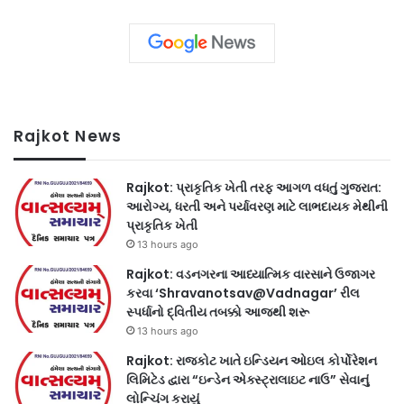
Rajkot News
Rajkot: પ્રાકૃતિક ખેતી તરફ આગળ વધતું ગુજરાત:
આરોગ્ય, ધરતી અને પર્યાવરણ માટે લાભદાયક મેથીની
પ્રાકૃતિક ખેતી
13 hours ago
Rajkot: વડનગરના આધ્યાત્મિક વારસાને ઉજાગર
કરવા ‘Shravanotsav@Vadnagar’ રીલ
સ્પર્ધાનો દ્વિતીય તબક્કો આજથી શરૂ
13 hours ago
Rajkot: રાજકોટ ખાતે ઇન્ડિયન ઓઇલ કોર્પોરેશન
લિમિટેડ દ્વારા “ઇન્ડેન એક્સ્ટ્રાલાઇટ નાઉ” સેવાનું
લોન્ચિંગ કરાયું