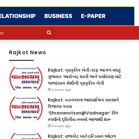
ELATIONSHIP
BUSINESS
E-PAPER
e
n
Search
for
Rajkot News
Rajkot: પ્રાકૃતિક ખેતી તરફ આગળ વધતું
ગુજરાત: આરોગ્ય, ધરતી અને પર્યાવરણ માટે
લાભદાયક મેથીની પ્રાકૃતિક ખેતી
4 hours ago
Rajkot: વડનગરના આધ્યાત્મિક વારસાને
ઉજાગર કરવા
‘Shravanotsav@Vadnagar’ રીલ
સ્પર્ધાનો દ્વિતીય તબક્કો આજથી શરૂ
4 hours ago
Rajkot: રાજકોટ ખાતે ઇન્ડિયન ઓઇલ