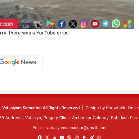
rry, there was a YouTube error.
6,
Vatsalyam Samachar All Rights Reserved
| Design by
Knowtable Online
 Address : Vatsalya, Pragaty Clinic, Ambedkar Coloney, Rohidash Para 
Email : vatsalyamsamachar@gmail.com
Facebook
X
LinkedIn
YouTube
WordPress
Instagram
Google
Telegram
WhatsApp