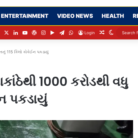
ENTERTAINMENT
VIDEO NEWS
HEALTH
R
Facebook
X
LinkedIn
YouTube
WordPress
Instagram
Google Play
Telegram
WhatsApp
Random Articl
Switch ski
Login
તનું 115 કિલો કોકેઈન પકડાયું
કાંઠેથી 1000 કરોડથી વધુ
ન પકડાયું