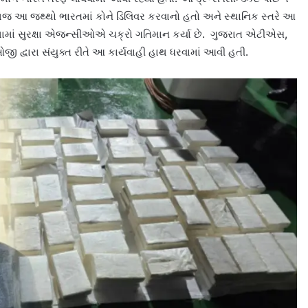
ેમજ આ જથ્થો ભારતમાં કોને ડિલિવર કરવાનો હતો અને સ્થાનિક સ્તરે આ
ે દિશામાં સુરક્ષા એજન્સીઓએ ચક્રો ગતિમાન કર્યા છે. ગુજરાત એટીએસ,
ી દ્વારા સંયુક્ત રીતે આ કાર્યવાહી હાથ ધરવામાં આવી હતી.