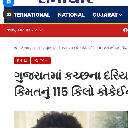
Share via Email
INTERNATIONAL
NATIONAL
GUJARAT
Friday, August 7 2026
Home
/
BHUJ
/
ગુજરાતમાં કચ્છના દરિયાકાંઠેથી 1000 કરોડથી વધુ કિંમ
BHUJ
KUTCH
ગુજરાતમાં કચ્છના દરિયા
કિંમતનું 115 કિલો કોકેઈ