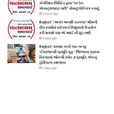
કોર્પોરેશન લિમિટેડ દ્વારા “ઇન્ડેન
એક્સ્ટ્રાલાઇટ નાઉ” સેવાનું લોન્ચિંગ કરાયું
5 hours ago
Rajkot: ‘અનંત અનાદિ વડનગર’ થીમની
રીલ સ્પર્ધામાં સ્ટોક્સ ઈમેજીસનો ઉપયોગ
કરી શકાશે પણ એ.આઈ.ની છૂટ નથી
2 days ago
Rajkot: વરસાદ વચ્ચે ૧૦૮ બન્યું
‘ઈમરજન્સી પ્રસૂતિ ગૃહ’: જિલ્લાના ગ્રામ્ય
વિસ્તારમાં ઓન ધી સ્પોટ ૩ પ્રસૂતિ, એકનું
હોસ્પિટલ સ્થળાંતર
2 days ago