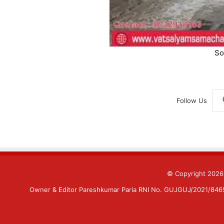
So
Follow Us
© Copyright 202
Owner & Editor Pareshkumar Paria RNI No. GUJGUJ/2021/84659