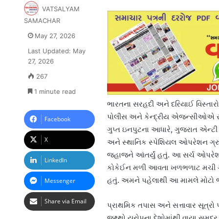
VATSALYAM
SAMACHAR
May 27, 2026
Last Updated: May
27, 2026
267
1 minute read
ભારતના સરહદી અને દરિયાઈ વિસ્તારો
પોલીસ અને કેન્દ્રીય એજન્સીઓએ સર્
Facebook
ગુપ્ત ઇનપુટના આધારે, ગુજરાત એન્ટી 
X
અને સ્થાનિક સ્પેશિયલ ઓપરેશન ગ્રુ
જહાજને આંતર્યું હતું. આ સર્ચ ઓપર
LinkedIn
કોકેઈન મળી આવતા ખળભળાટ મચી ગયો છ
હતું. અમને પહેલાથી આ મામલે મોટો 
Messenger
Share via Email
પ્રાથમિક તપાસ અને સત્તાવાર સૂત્રો
જથ્થો યુરોપના દેશોમાંથી વાયા સમુદ્