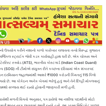
નો ઉપયોગ કરીને નશાનો કાળો કારોબાર ચલાવતા તત્વો વિરૂદ્ધ ગુજરાત
જિકલ સ્ટ્રાઈક જેવી કડક કાર્યવાહી હાથ ધરી છે. એક ચોક્કસ અને
ટેરરિસ્ટ સ્ક્વોડ (ATS), ભારતીય કોસ્ટગાર્ડ (Indian Coast Guard)
પ (SOG) ની ટીમોએ સંયુક્ત રીતે કચ્છના દરિયામાં એક શંકાસ્પદ
ેશન દરમિયાન જહાજમાંથી આશરે ₹1000 કરોડની કિંમતનું 115 કિલો
ે. આ કોકેઇન અનેક બેગમાં ભરેલું હતું અને તેને દિલ્હી મોકલવાનું
જથ્થો સપ્લાય થઈ રહ્યો હોવાની જાણકારી મળી હતી.
 પાસેથી મળતી વિગતો અનુસાર, પકડાયેલો આ નશીલા પદાર્થોનો મોટો
ર માર્ગે ભારત તરફ લાવવામાં આવી રહ્યો હતો. આ ડ્રગ્સ સિન્ડિકેટ પાછળ