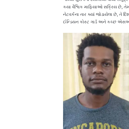
કયા વૈશ્વિક માફિયાઓ સક્રિય છે, ત
નેટવર્કના તાર ક્યાં જોડાયેલા છે, ત
ઈન્ડિયન કોસ્ટ ગાર્ડ અને કચ્છ એસઓજ