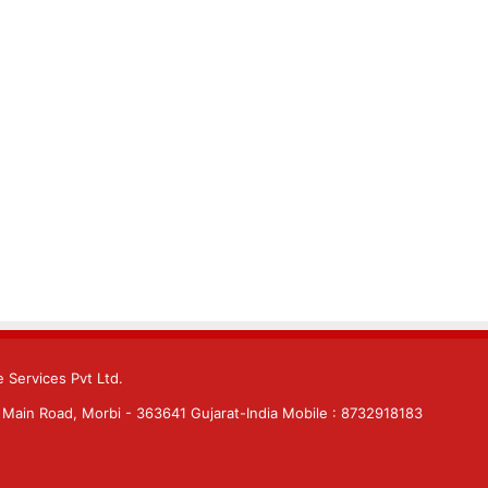
 Services Pvt Ltd.
Main Road, Morbi - 363641 Gujarat-India Mobile : 8732918183