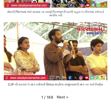
મોરબી જિલ્લામાં ભારે વરસાદ ના કારણે બિનજરૂરી ઘરની બહાર ન નીકળવા કલેક્ટરે
અપીલ કરી
CJP ની સરકારે બે માંગ સ્વીકારી શિક્ષણ મંત્રીના રાજીનામાની માંગ પર કાલે નિર્ણય
Next
»
1
/
169