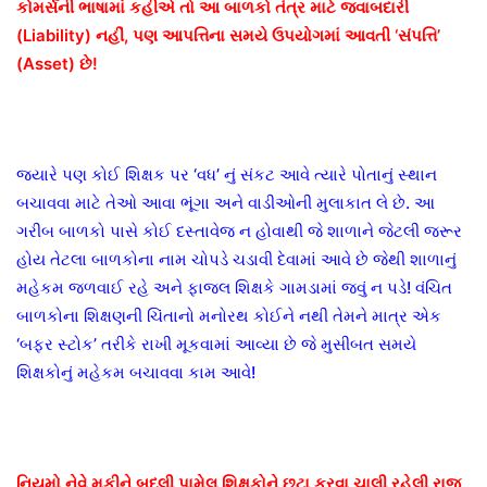
કોમર્સની ભાષામાં કહીએ તો આ બાળકો તંત્ર માટે જવાબદારી
(Liability) નહીં, પણ આપત્તિના સમયે ઉપયોગમાં આવતી ‘સંપત્તિ’
(Asset) છે!
જ્યારે પણ કોઈ શિક્ષક પર ‘વધ’ નું સંકટ આવે ત્યારે પોતાનું સ્થાન
બચાવવા માટે તેઓ આવા ભૂંગા અને વાડીઓની મુલાકાત લે છે. આ
ગરીબ બાળકો પાસે કોઈ દસ્તાવેજ ન હોવાથી જે શાળાને જેટલી જરૂર
હોય તેટલા બાળકોના નામ ચોપડે ચડાવી દેવામાં આવે છે જેથી શાળાનું
મહેકમ જળવાઈ રહે અને ફાજલ શિક્ષકે ગામડામાં જવું ન પડે! વંચિત
બાળકોના શિક્ષણની ચિંતાનો મનોરથ કોઈને નથી તેમને માત્ર એક
‘બફર સ્ટોક’ તરીકે રાખી મૂકવામાં આવ્યા છે જે મુસીબત સમયે
શિક્ષકોનું મહેકમ બચાવવા કામ આવે!
નિયમો નેવે મૂકીને બદલી પામેલ શિક્ષકોને છુટા કરવા ચાલી રહેલી રાજ