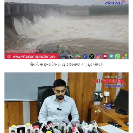
મોરબી મચ્છુ-૩ ડેમના વઘુ ૭ દરવાજા ૬.૫ ફૂટ ખોલાશે