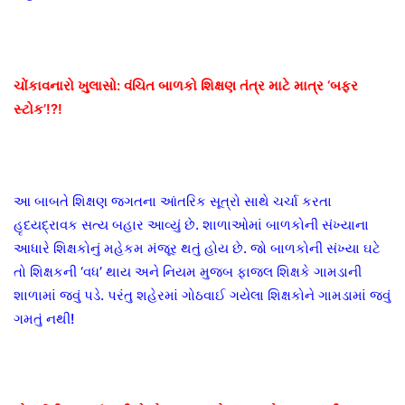
ચોંકાવનારો ખુલાસો: વંચિત બાળકો શિક્ષણ તંત્ર માટે માત્ર ‘બફર
સ્ટોક’!?!
આ બાબતે શિક્ષણ જગતના આંતરિક સૂત્રો સાથે ચર્ચા કરતા
હૃદયદ્રાવક સત્ય બહાર આવ્યું છે. શાળાઓમાં બાળકોની સંખ્યાના
આધારે શિક્ષકોનું મહેકમ મંજૂર થતું હોય છે. જો બાળકોની સંખ્યા ઘટે
તો શિક્ષકની ‘વધ’ થાય અને નિયમ મુજબ ફાજલ શિક્ષકે ગામડાની
શાળામાં જવું પડે. પરંતુ શહેરમાં ગોઠવાઈ ગયેલા શિક્ષકોને ગામડામાં જવું
ગમતું નથી!