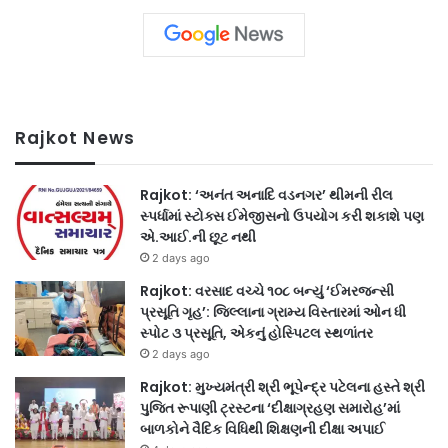
Rajkot News
Rajkot: ‘અનંત અનાદિ વડનગર’ થીમની રીલ
સ્પર્ધામાં સ્ટોક્સ ઈમેજીસનો ઉપયોગ કરી શકાશે પણ
એ.આઈ.ની છૂટ નથી
2 days ago
Rajkot: વરસાદ વચ્ચે ૧૦૮ બન્યું ‘ઈમરજન્સી
પ્રસૂતિ ગૃહ’: જિલ્લાના ગ્રામ્ય વિસ્તારમાં ઓન ધી
સ્પોટ ૩ પ્રસૂતિ, એકનું હોસ્પિટલ સ્થળાંતર
2 days ago
Rajkot: મુખ્યમંત્રી શ્રી ભૂપેન્દ્ર પટેલના હસ્તે શ્રી
પુજિત રૂપાણી ટ્રસ્ટના ‘દીક્ષાગ્રહણ સમારોહ’માં
બાળકોને વૈદિક વિધિથી શિક્ષણની દીક્ષા અપાઈ