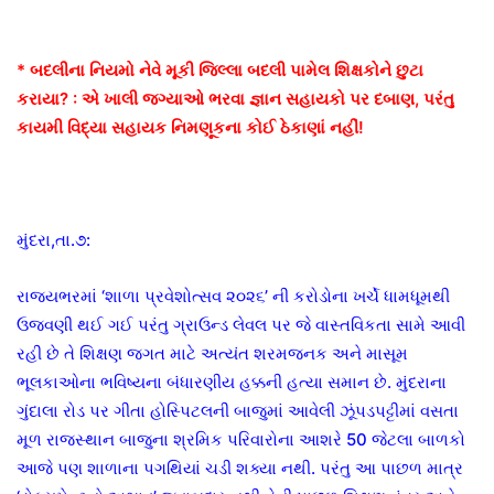
* બદલીના નિયમો નેવે મૂકી જિલ્લા બદલી પામેલ શિક્ષકોને છુટા
કરાયા? : એ ખાલી જગ્યાઓ ભરવા જ્ઞાન સહાયકો પર દબાણ, પરંતુ
કાયમી વિદ્યા સહાયક નિમણૂકના કોઈ ઠેકાણાં નહીં!
મુંદરા,તા.૭:
રાજ્યભરમાં ‘શાળા પ્રવેશોત્સવ ૨૦૨૬’ ની કરોડોના ખર્ચે ધામધૂમથી
ઉજવણી થઈ ગઈ પરંતુ ગ્રાઉન્ડ લેવલ પર જે વાસ્તવિકતા સામે આવી
રહી છે તે શિક્ષણ જગત માટે અત્યંત શરમજનક અને માસૂમ
ભૂલકાઓના ભવિષ્યના બંધારણીય હક્કની હત્યા સમાન છે. મુંદરાના
ગુંદાલા રોડ પર ગીતા હોસ્પિટલની બાજુમાં આવેલી ઝૂંપડપટ્ટીમાં વસતા
મૂળ રાજસ્થાન બાજુના શ્રમિક પરિવારોના આશરે 50 જેટલા બાળકો
આજે પણ શાળાના પગથિયાં ચડી શક્યા નથી. પરંતુ આ પાછળ માત્ર