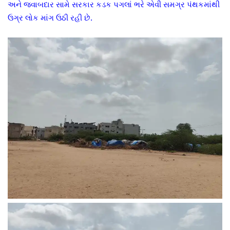
અને જવાબદાર સામે સરકાર કડક પગલાં ભરે એવી સમગ્ર પંથકમાંથી
ઉગ્ર લોક માંગ ઉઠી રહી છે.