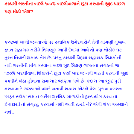
કાયમી ભરતીના બદલે ૧૦૦% બદલીવાળાને છૂટા કરવાની જીદ પાછળ
પણ મોટો ‘ખેલ’?
કચ્છમાં ખાલી જગ્યાઓ પર સ્થાનિક ઉમેદવારોને તેની માંગણી મુજબ
જ્ઞાન સહાયક તરીકે નિમણૂક આપી દેવામાં આવે તો પણ થોડીક ઘટ
તુરંત નિવારી શકાય તેમ છે. પરંતુ કાયમી વિદ્યા સહાયક શિક્ષકોની
નવી ભરતીની માંગ કરવાના બદલે ખુદ શિક્ષણ જગતના સંગઠનો જ
૧૦૦% બદલીવાળા શિક્ષકોને છૂટા કર્યા બાદ જ નવી ભરતી કરવાની જીદ
પકડીને બેઠા હોવાના સમાચાર જાણવા મળે છે. કદાચ આ જીદ પુરી
કરવા માટે જગ્યાઓ વધારે બતાવી શકાય એટલે પેલા પુરાવા વગરના
‘બફર સ્ટોક’ સમાન ગરીબ શ્રમિક બાળકોનો દુરુપયોગ કરવાના
ઈરાદાથી તો સંગ્રહ કરવામાં નથી આવી રહ્યો ને? એવી શંકા અસ્થાને
નથી.