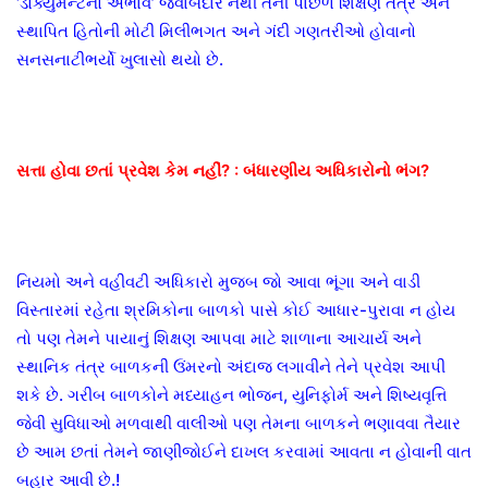
‘ડોક્યુમેન્ટનો અભાવ’ જવાબદાર નથી તેની પાછળ શિક્ષણ તંત્ર અને
સ્થાપિત હિતોની મોટી મિલીભગત અને ગંદી ગણતરીઓ હોવાનો
સનસનાટીભર્યો ખુલાસો થયો છે.
સત્તા હોવા છતાં પ્રવેશ કેમ નહીં? : બંધારણીય અધિકારોનો ભંગ?
નિયમો અને વહીવટી અધિકારો મુજબ જો આવા ભૂંગા અને વાડી
વિસ્તારમાં રહેતા શ્રમિકોના બાળકો પાસે કોઈ આધાર-પુરાવા ન હોય
તો પણ તેમને પાયાનું શિક્ષણ આપવા માટે શાળાના આચાર્ય અને
સ્થાનિક તંત્ર બાળકની ઉંમરનો અંદાજ લગાવીને તેને પ્રવેશ આપી
શકે છે. ગરીબ બાળકોને મધ્યાહન ભોજન, યુનિફોર્મ અને શિષ્યવૃત્તિ
જેવી સુવિધાઓ મળવાથી વાલીઓ પણ તેમના બાળકને ભણાવવા તૈયાર
છે આમ છતાં તેમને જાણીજોઈને દાખલ કરવામાં આવતા ન હોવાની વાત
બહાર આવી છે.!