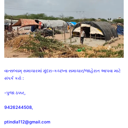
વાત્સલ્યમ્ સમાચારમાં મુંદરા-કચ્છના સમાચાર/જાહેરાત આપવા માટે
સંપર્ક કરો :
-પુજા ઠક્કર,
9426244508,
ptindia112@gmail.com