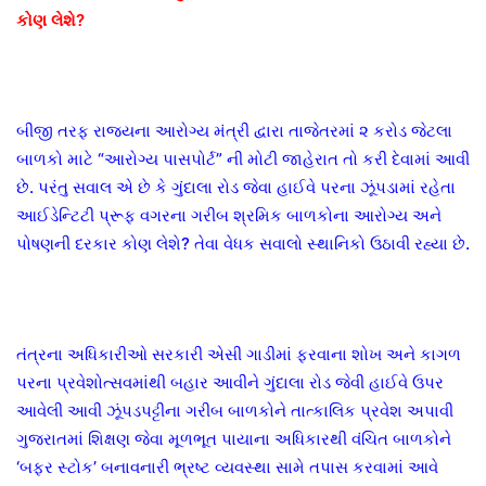
કોણ લેશે?
​બીજી તરફ રાજ્યના આરોગ્ય મંત્રી દ્વારા તાજેતરમાં ૨ કરોડ જેટલા
બાળકો માટે “આરોગ્ય પાસપોર્ટ” ની મોટી જાહેરાત તો કરી દેવામાં આવી
છે. પરંતુ સવાલ એ છે કે ગુંદાલા રોડ જેવા હાઈવે પરના ઝૂંપડામાં રહેતા
આઈડેન્ટિટી પ્રૂફ વગરના ગરીબ શ્રમિક બાળકોના આરોગ્ય અને
પોષણની દરકાર કોણ લેશે? તેવા વેધક સવાલો સ્થાનિકો ઉઠાવી રહ્યા છે.
તંત્રના અધિકારીઓ સરકારી એસી ગાડીમાં ફરવાના શોખ અને કાગળ
પરના પ્રવેશોત્સવમાંથી બહાર આવીને ગુંદાલા રોડ જેવી હાઈવે ઉપર
આવેલી આવી ઝૂંપડપટ્ટીના ગરીબ બાળકોને તાત્કાલિક પ્રવેશ અપાવી
ગુજરાતમાં શિક્ષણ જેવા મૂળભૂત પાયાના અધિકારથી વંચિત બાળકોને
‘બફર સ્ટોક’ બનાવનારી ભ્રષ્ટ વ્યવસ્થા સામે તપાસ કરવામાં આવે