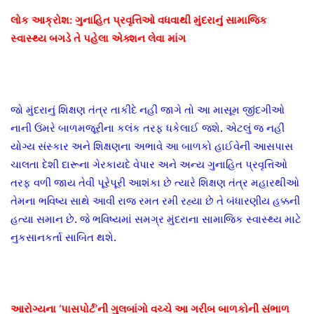
લોક આક્રોશ: ગુનાહિત પ્રવૃત્તિઓ વધવાથી મુંદરાનું સામાજિક
સ્વાસ્થ્ય બગડે તે પહેલા એક્શન લેવા માંગ
જો મુંદરાનું શિક્ષણ તંત્ર તાકીદે નહીં જાગે તો આ માસૂમ જીંદગીઓ
નાની ઉંમરે બાળમજૂરીના કલંક તરફ ધકેલાઈ જશે. એટલું જ નહીં
યોગ્ય સંસ્કાર અને શિક્ષણના અભાવે આ બાળકો હાઈવેની આસપાસ
ચાલતા દેશી દારૂના ગેરકાયદે વેપાર અને અન્ય ગુનાહિત પ્રવૃત્તિઓ
તરફ વળી જાય તેવી પૂરેપૂરી આશંકા છે ત્યારે શિક્ષણ તંત્ર મહારથીઓ
તેમના ભવિષ્ય સાથે આવી રાજ રમત રમી રહ્યા છે તે બંધારણીય હક્કની
હત્યા સમાન છે. જે ભવિષ્યમાં સમગ્ર મુંદરાના સામાજિક સ્વાસ્થ્ય માટે
નુકસાનકર્તા સાબિત થશે.
આરોગ્યના ‘પાસપોર્ટ’ની ગુલબાંગો વચ્ચે આ ગરીબ બાળકોની સંભાળ