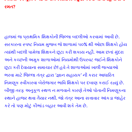
રમત?
હાલમાં જ પ્રાથમિક શિક્ષકોની જિલ્લા બદલીઓ કરવામાં આવી છે.
સરકારના સ્પષ્ટ નિયમ મુજબ જે શાળામાં ૫૦% થી ઓછા શિક્ષકો હોય
ત્યાંથી બદલી પામેલા શિક્ષકને છૂટા કરી શકાય નહીં. આમ છતાં મુંદરા
અને કચ્છની અમુક શાળાઓમાં નિયમોથી ઉપરવટ જઈને શિક્ષકોને
છૂટા કરી દેવાયાના સમાચાર છે! હવે તે શાળાઓમાં ખાલી જગ્યાઓ
ભરવા માટે જિલ્લા તંત્ર દ્વારા ‘જ્ઞાન સહાયક’ ની કરાર આધારિત
નિમણૂક સ્વીકારવા બેરોજગાર ભાવિ શિક્ષકો પર દબાણ કરાઈ રહ્યું છે.
બીજી તરફ અનુકૂળ સ્થળ ન મળવાને કારણે તેઓ પોતાની નિમણૂકના
સ્થાને હાજર થવા તૈયાર નથી. જો તંત્ર આના સત્તાવાર આંકડા જાહેર
કરે તો પણ મોટું કૌભાંડ બહાર આવી શકે તેમ છે.