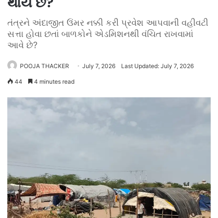
થાય છે?
તંત્રને અંદાજીત ઉંમર નક્કી કરી પ્રવેશ આપવાની વહીવટી
સત્તા હોવા છતાં બાળકોને એડમિશનથી વંચિત રાખવામાં
આવે છે?
POOJA THACKER
July 7, 2026
Last Updated: July 7, 2026
44
4 minutes read