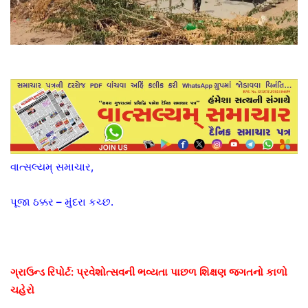
વાત્સલ્યમ્ સમાચાર,
પૂજા ઠક્કર – મુંદરા કચ્છ.
ગ્રાઉન્ડ રિપોર્ટ: પ્રવેશોત્સવની ભવ્યતા પાછળ શિક્ષણ જગતનો કાળો
ચહેરો