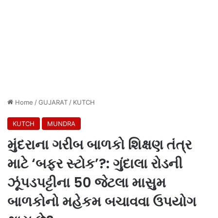
Home
/
GUJARAT
/
KUTCH
KUTCH
MUNDRA
મુંદરાના ગરીબ બાળકો શિક્ષણ તંત્ર
માટે ‘બફર સ્ટોક’?: ગુંદાલા રોડની
ઝૂંપડપટ્ટીના 50 જેટલા માસુમ
બાળકોનો મહેકમ બચાવવા ઉપયોગ