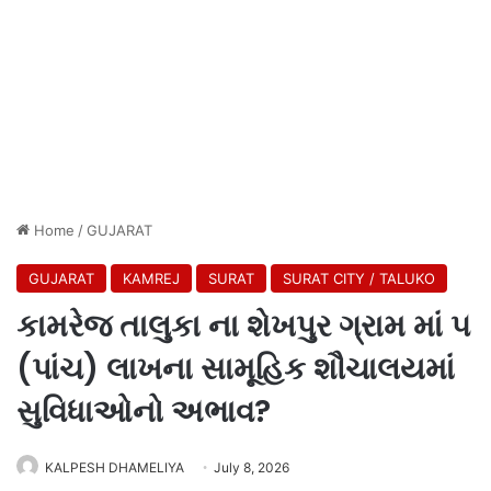
Home
/
GUJARAT
GUJARAT
KAMREJ
SURAT
SURAT CITY / TALUKO
કામરેજ તાલુકા ના શેખપુર ગ્રામ માં ૫
(પાંચ) લાખના સામૂહિક શૌચાલયમાં
સુવિધાઓનો અભાવ?
KALPESH DHAMELIYA
July 8, 2026