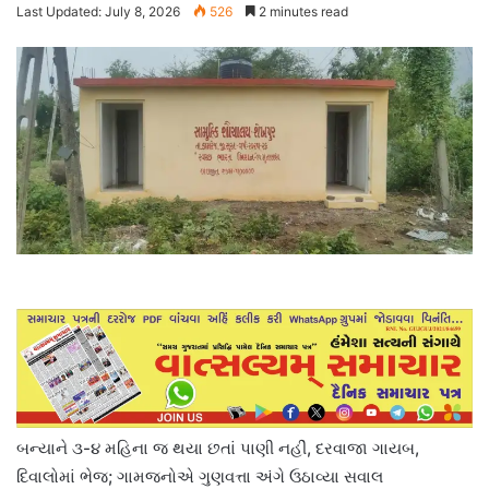
Last Updated: July 8, 2026
526
2 minutes read
બન્યાને ૩-૪ મહિના જ થયા છતાં પાણી નહીં, દરવાજા ગાયબ,
દિવાલોમાં ભેજ; ગામજનોએ ગુણવત્તા અંગે ઉઠાવ્યા સવાલ