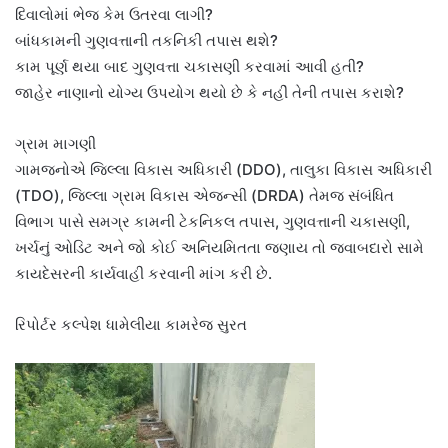
દિવાલોમાં ભેજ કેમ ઉતરવા લાગી?
બાંધકામની ગુણવત્તાની તકનિકી તપાસ થશે?
કામ પૂર્ણ થયા બાદ ગુણવત્તા ચકાસણી કરવામાં આવી હતી?
જાહેર નાણાનો યોગ્ય ઉપયોગ થયો છે કે નહીં તેની તપાસ કરાશે?
ગ્રામ માગણી
ગામજનોએ જિલ્લા વિકાસ અધિકારી (DDO), તાલુકા વિકાસ અધિકારી
(TDO), જિલ્લા ગ્રામ વિકાસ એજન્સી (DRDA) તેમજ સંબંધિત
વિભાગ પાસે સમગ્ર કામની ટેકનિકલ તપાસ, ગુણવત્તાની ચકાસણી,
ખર્ચનું ઓડિટ અને જો કોઈ અનિયમિતતા જણાય તો જવાબદારો સામે
કાયદેસરની કાર્યવાહી કરવાની માંગ કરી છે.
રિપોર્ટર કલ્પેશ ધામેલીયા કામરેજ સુરત