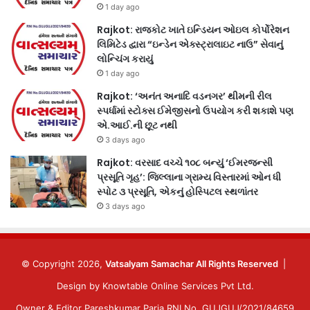
1 day ago
Rajkot: રાજકોટ ખાતે ઇન્ડિયન ઓઇલ કોર્પોરેશન
લિમિટેડ દ્વારા “ઇન્ડેન એક્સ્ટ્રાલાઇટ નાઉ” સેવાનું
લોન્ચિંગ કરાયું
1 day ago
Rajkot: ‘અનંત અનાદિ વડનગર’ થીમની રીલ
સ્પર્ધામાં સ્ટોક્સ ઈમેજીસનો ઉપયોગ કરી શકાશે પણ
એ.આઈ.ની છૂટ નથી
3 days ago
Rajkot: વરસાદ વચ્ચે ૧૦૮ બન્યું ‘ઈમરજન્સી
પ્રસૂતિ ગૃહ’: જિલ્લાના ગ્રામ્ય વિસ્તારમાં ઓન ધી
સ્પોટ ૩ પ્રસૂતિ, એકનું હોસ્પિટલ સ્થળાંતર
3 days ago
© Copyright 2026,
Vatsalyam Samachar All Rights Reserved
|
Design by
Knowtable Online Services Pvt Ltd.
Owner & Editor Pareshkumar Paria RNI No. GUJGUJ/2021/84659