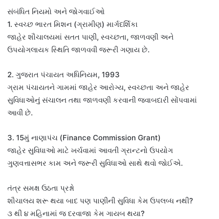
સંબંધિત નિયમો અને જોગવાઈઓ
1. સ્વચ્છ ભારત મિશન (ગ્રામીણ) માર્ગદર્શિકા
જાહેર શૌચાલયમાં સતત પાણી, સ્વચ્છતા, જાળવણી અને
ઉપયોગલાયક સ્થિતિ જાળવવી જરૂરી ગણાય છે.
2. ગુજરાત પંચાયત અધિનિયમ, 1993
ગ્રામ પંચાયતને ગામમાં જાહેર આરોગ્ય, સ્વચ્છતા અને જાહેર
સુવિધાઓનું સંચાલન તથા જાળવણી કરવાની જવાબદારી સોંપવામાં
આવી છે.
3. 15મું નાણાપંચ (Finance Commission Grant)
જાહેર સુવિધાઓ માટે ખર્ચવામાં આવતી ગ્રાન્ટનો ઉપયોગ
ગુણવત્તાસભર કામ અને જરૂરી સુવિધાઓ સાથે થવો જોઈએ.
તંત્ર સમક્ષ ઉઠતા પ્રશ્નો
શૌચાલય શરૂ થયા બાદ પણ પાણીની સુવિધા કેમ ઉપલબ્ધ નથી?
૩ થી ૪ મહિનામાં જ દરવાજા કેમ ગાયબ થયા?