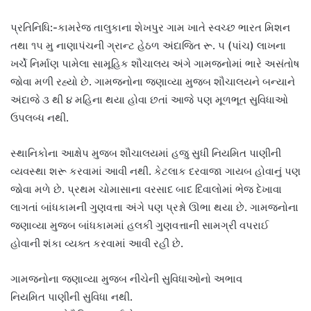
પ્રતિનિધિ:-કામરેજ તાલુકાના શેખપુર ગામ ખાતે સ્વચ્છ ભારત મિશન
તથા ૧૫ મુ નાણાપંચની ગ્રાન્ટ હેઠળ અંદાજિત રૂ. ૫ (પાંચ) લાખના
ખર્ચે નિર્માણ પામેલા સામૂહિક શૌચાલય અંગે ગામજનોમાં ભારે અસંતોષ
જોવા મળી રહ્યો છે. ગામજનોના જણાવ્યા મુજબ શૌચાલયને બન્યાને
અંદાજે ૩ થી ૪ મહિના થયા હોવા છતાં આજે પણ મૂળભૂત સુવિધાઓ
ઉપલબ્ધ નથી.
સ્થાનિકોના આક્ષેપ મુજબ શૌચાલયમાં હજુ સુધી નિયમિત પાણીની
વ્યવસ્થા શરૂ કરવામાં આવી નથી. કેટલાક દરવાજા ગાયબ હોવાનું પણ
જોવા મળે છે. પ્રથમ ચોમાસાના વરસાદ બાદ દિવાલોમાં ભેજ દેખાવા
લાગતાં બાંધકામની ગુણવત્તા અંગે પણ પ્રશ્નો ઊભા થયા છે. ગામજનોના
જણાવ્યા મુજબ બાંધકામમાં હલકી ગુણવત્તાની સામગ્રી વપરાઈ
હોવાની શંકા વ્યક્ત કરવામાં આવી રહી છે.
ગામજનોના જણાવ્યા મુજબ નીચેની સુવિધાઓનો અભાવ
નિયમિત પાણીની સુવિધા નથી.