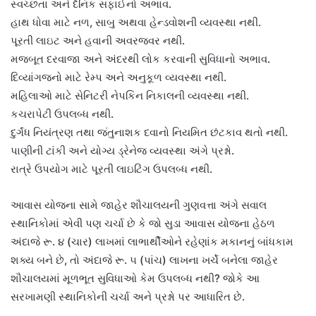
સ્વચ્છતા અને દૈનિક સફાઈનો અભાવ.
હાથ ધોવા માટે નળ, સાબુ અથવા હેન્ડવોશની વ્યવસ્થા નથી.
પૂરતી લાઇટ અને હવાની અવરજવર નથી.
મજબૂત દરવાજા અને અંદરથી લોક કરવાની સુવિધાનો અભાવ.
દિવ્યાંગજનો માટે રેમ્પ અને અનુકૂળ વ્યવસ્થા નથી.
મહિલાઓ માટે સેનિટરી નેપકિન નિકાલની વ્યવસ્થા નથી.
કચરાપેટી ઉપલબ્ધ નથી.
દુર્ગંધ નિયંત્રણ તથા જંતુનાશક દવાનો નિયમિત છંટકાવ થતો નથી.
પાણીની ટાંકી અને યોગ્ય ડ્રેનેજ વ્યવસ્થા અંગે પ્રશ્નો.
રાત્રે ઉપયોગ માટે પૂરતી લાઇટિંગ ઉપલબ્ધ નથી.
આવાસ યોજના સામે જાહેર શૌચાલયની ગુણવત્તા અંગે સવાલ
સ્થાનિકોમાં એવી પણ ચર્ચા છે કે જો સુડા આવાસ યોજના હેઠળ
અંદાજે રૂ. ૪ (ચાર) લાખમાં લાભાર્થીઓને રહેણાંક મકાનનું બાંધકામ
શક્ય બને છે, તો અંદાજે રૂ. ૫ (પાંચ) લાખના ખર્ચે બનેલા જાહેર
શૌચાલયમાં મૂળભૂત સુવિધાઓ કેમ ઉપલબ્ધ નથી? જોકે આ
સરખામણી સ્થાનિકોની ચર્ચા અને પ્રશ્નો પર આધારિત છે.