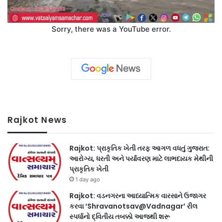
Sorry, there was a YouTube error.
Rajkot News
Rajkot: પ્રાકૃતિક ખેતી તરફ આગળ વધતું ગુજરાત:
આરોગ્ય, ધરતી અને પર્યાવરણ માટે લાભદાયક મેથીની
પ્રાકૃતિક ખેતી
1 day ago
Rajkot: વડનગરના આધ્યાત્મિક વારસાને ઉજાગર
કરવા ‘Shravanotsav@Vadnagar’ રીલ
સ્પર્ધાનો દ્વિતીય તબક્કો આજથી શરૂ