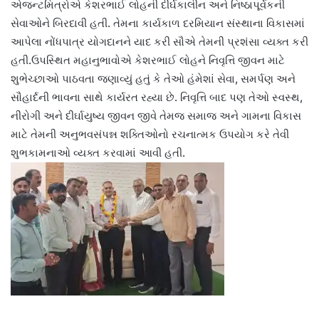
એજન્ટમિત્રોએ કેશરભાઈ લોહની દીર્ઘકાલીન અને નિષ્ઠાપૂર્વકની
સેવાઓને બિરદાવી હતી. તેમના કાર્યકાળ દરમિયાન સંસ્થાના વિકાસમાં
આપેલા નોંધપાત્ર યોગદાનને યાદ કરી સૌએ તેમની પ્રશંસા વ્યક્ત કરી
હતી.ઉપસ્થિત મહાનુભાવોએ કેશરભાઈ લોહને નિવૃત્તિ જીવન માટે
શુભેચ્છાઓ પાઠવતા જણાવ્યું હતું કે તેઓ હંમેશાં સેવા, સમર્પણ અને
સૌહાર્દની ભાવના સાથે કાર્યરત રહ્યા છે. નિવૃત્તિ બાદ પણ તેઓ સ્વસ્થ,
નીરોગી અને દીર્ઘાયુષ્ય જીવન જીવે તેમજ સમાજ અને ગામના વિકાસ
માટે તેમની અનુભવસંપન્ન શક્તિઓનો રચનાત્મક ઉપયોગ કરે તેવી
શુભકામનાઓ વ્યક્ત કરવામાં આવી હતી.