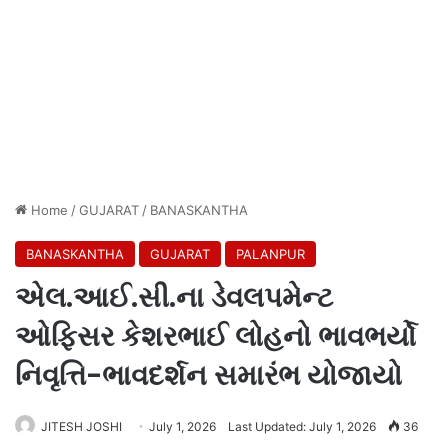
Home
/
GUJARAT
/
BANASKANTHA
BANASKANTHA
GUJARAT
PALANPUR
એલ.આઈ.સી.ના ડેવલપમેન્ટ
ઓફિસર કેશરભાઈ લોહનો ભાવભર્યો
નિવૃત્તિ-ભાવદર્શન સમારંભ યોજાયો
JITESH JOSHI
July 1, 2026
Last Updated: July 1, 2026
36