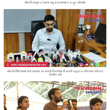
મોરબી મચ્છુ-૩ ડેમના વઘુ ૭ દરવાજા ૬.૫ ફૂટ ખોલાશે
મોરબી જિલ્લામાં ભારે વરસાદ ના કારણે બિનજરૂરી ઘરની બહાર ન નીકળવા કલેક્ટરે
અપીલ કરી