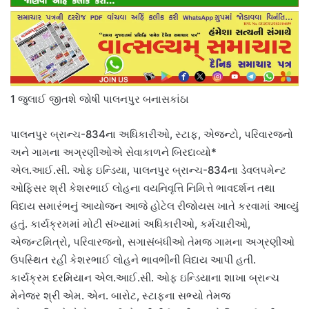
1 જુલાઈ જીતશે જોષી પાલનપુર બનાસકાંઠા
પાલનપુર બ્રાન્ચ-834ના અધિકારીઓ, સ્ટાફ, એજન્ટો, પરિવારજનો
અને ગામના અગ્રણીઓએ સેવાકાળને બિરદાવ્યો*
એલ.આઈ.સી. ઓફ ઇન્ડિયા, પાલનપુર બ્રાન્ચ-834ના ડેવલપમેન્ટ
ઓફિસર શ્રી કેશરભાઈ લોહના વયનિવૃત્તિ નિમિત્તે ભાવદર્શન તથા
વિદાય સમારંભનું આયોજન આજે હોટેલ રીજોયસ ખાતે કરવામાં આવ્યું
હતું. કાર્યક્રમમાં મોટી સંખ્યામાં અધિકારીઓ, કર્મચારીઓ,
એજન્ટમિત્રો, પરિવારજનો, સગાસંબંધીઓ તેમજ ગામના અગ્રણીઓ
ઉપસ્થિત રહી કેશરભાઈ લોહને ભાવભીની વિદાય આપી હતી.
કાર્યક્રમ દરમિયાન એલ.આઈ.સી. ઓફ ઇન્ડિયાના શાખા બ્રાન્ચ
મેનેજર શ્રી એમ. એન. બારોટ, સ્ટાફના સભ્યો તેમજ