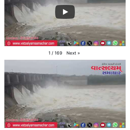
Next
»
1
/
169