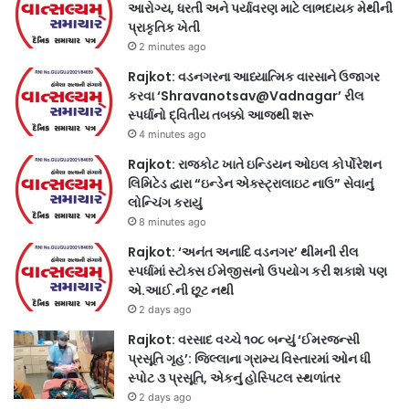
આરોગ્ય, ધરતી અને પર્યાવરણ માટે લાભદાયક મેથીની
પ્રાકૃતિક ખેતી
2 minutes ago
Rajkot: વડનગરના આધ્યાત્મિક વારસાને ઉજાગર
કરવા ‘Shravanotsav@Vadnagar’ રીલ
સ્પર્ધાનો દ્વિતીય તબક્કો આજથી શરૂ
4 minutes ago
Rajkot: રાજકોટ ખાતે ઇન્ડિયન ઓઇલ કોર્પોરેશન
લિમિટેડ દ્વારા “ઇન્ડેન એક્સ્ટ્રાલાઇટ નાઉ” સેવાનું
લોન્ચિંગ કરાયું
8 minutes ago
Rajkot: ‘અનંત અનાદિ વડનગર’ થીમની રીલ
સ્પર્ધામાં સ્ટોક્સ ઈમેજીસનો ઉપયોગ કરી શકાશે પણ
એ.આઈ.ની છૂટ નથી
2 days ago
Rajkot: વરસાદ વચ્ચે ૧૦૮ બન્યું ‘ઈમરજન્સી
પ્રસૂતિ ગૃહ’: જિલ્લાના ગ્રામ્ય વિસ્તારમાં ઓન ધી
સ્પોટ ૩ પ્રસૂતિ, એકનું હોસ્પિટલ સ્થળાંતર
2 days ago