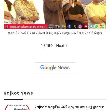
CJP ની સરકારે બે માંગ સ્વીકારી શિક્ષણ મંત્રીના રાજીનામાની માંગ પર કાલે નિર્ણય
Next
»
1
/
169
Rajkot News
Rajkot: પ્રાકૃતિક ખેતી તરફ આગળ વધતું ગુજરાત: