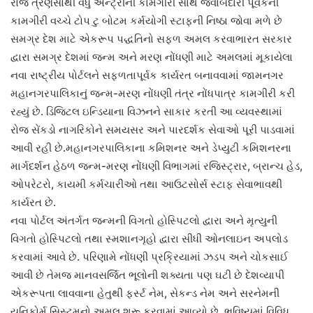
રોજ ત્રણસોથી વધુ એન્ટ્રીની કામગીરી સાથે જવાબદારી પૂર્વકની
કામગીરી વચ્ચે ટોપ ટુ બોટમ કર્મયોગી સ્ટાફની નિષ્ઠા જોવા મળે છે
સમગ્ર દેશ માટે એકરૂપ પદ્ધતિનો સફળ અમલ કરવાભારત સરકાર
દ્વારા સમગ્ર દેશમાં જન્મ અને મરણ નોંધણી માટે અમલમાં મૂકાયેલા
નવા રાષ્ટ્રીય પોર્ટલને સફળતાપૂર્વક કાર્યરત બનાવવામાં જામનગર
મહાનગરપાલિકાનું જન્મ-મરણ નોંધણી તંત્ર નોંધપાત્ર કામગીરી કરી
રહ્યું છે. ડિજિટલ ઇન્ડિયાના વિઝનને સાકાર કરતી આ વ્યવસ્થામાં
રોજ સેંકડો નાગરિકોને સમયસર અને પારદર્શક સેવાઓ પૂરી પાડવામાં
આવી રહી છે.મહાનગરપાલિકાના કમિશનર અને ડેપ્યુટી કમિશનરના
માર્ગદર્શન હેઠળ જન્મ-મરણ નોંધણી વિભાગમાં રજિસ્ટ્રાર, બ્રાન્ચ હેડ,
ઓપરેટરો, કાયમી કર્મચારીઓ તથા આઉટસોર્સ સ્ટાફ સેવાભાવથી
કાર્યરત છે.
નવા પોર્ટલ અંતર્ગત જન્મની વિગતો હોસ્પિટલો દ્વારા અને મૃત્યુની
વિગતો હોસ્પિટલો તથા સ્મશાનગૃહો દ્વારા સીધી ઓનલાઇન અપલોડ
કરવામાં આવે છે. પરિણામે નોંધણી પ્રક્રિયામાં ઝડપ અને ચોકસાઈ
આવી છે તેમજ માનવસર્જિત ભૂલોની શક્યતા પણ ઘટી છે દેશવ્યાપી
એકરૂપતા લાવવાના હેતુથી ફર્સ્ટ નેમ, સેકન્ડ નેમ અને સરનેમની
યુનિફોર્મ સિસ્ટમનો અમલ શરૂ કરવામાં આવ્યો છે. ભવિષ્યમાં વિવિધ