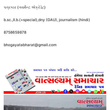
પત્રકાર (ગવર્મેન્ટ એક્રેડેટ)
b.sc.,ll.b.(+special),dny (GAU), journalism (hindi)
8758659878
bhogayatabharat@gmail.com