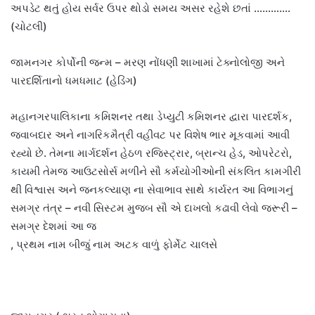
અપડેટ થતું હોય સર્વર ઉપર થોડો સમય અસર રહેશે છતાં ………….
(ચોટલી)
જામનગર કોર્પોની જન્મ – મરણ નોંધણી શાખામાં ટેક્નોલોજી અને
પારદર્શિતાનો ધમધમાટ (હેડિંગ)
મહાનગરપાલિકાના કમિશનર તથા ડેપ્યુટી કમિશનર દ્વારા પારદર્શક,
જવાબદાર અને નાગરિકમૈત્રી વહીવટ પર વિશેષ ભાર મૂકવામાં આવી
રહ્યો છે. તેમના માર્ગદર્શન હેઠળ રજિસ્ટ્રાર, બ્રાન્ચ હેડ, ઓપરેટરો,
કાયમી તેમજ આઉટસોર્સ મળીને સૌ કર્મયોગીઓની સંકલિત કામગીરી
થી વિશ્વાસ અને જનકલ્યાણ ના સેવાભાવ સાથે કાર્યરત આ વિભાગનું
સમગ્ર તંત્ર – નવી સિસ્ટમ મુજબ સૌ એ દાખલો કઢાવી લેવો જરૂરી –
સમગ્ર દેશમાં આ જ
, પ્રથમ નામ બીજું નામ અટક વાળું ફોર્મેટ ચાલસે