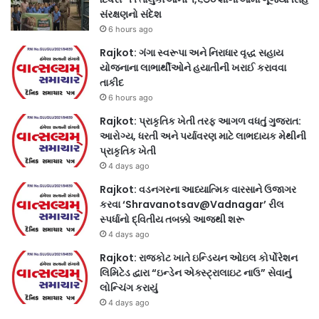
સંરક્ષણનો સંદેશ
6 hours ago
Rajkot: ગંગા સ્વરૂપા અને નિરાધાર વૃદ્ધ સહાય
યોજનાના લાભાર્થીઓને હયાતીની ખરાઈ કરાવવા
તાકીદ
6 hours ago
Rajkot: પ્રાકૃતિક ખેતી તરફ આગળ વધતું ગુજરાત:
આરોગ્ય, ધરતી અને પર્યાવરણ માટે લાભદાયક મેથીની
પ્રાકૃતિક ખેતી
4 days ago
Rajkot: વડનગરના આધ્યાત્મિક વારસાને ઉજાગર
કરવા ‘Shravanotsav@Vadnagar’ રીલ
સ્પર્ધાનો દ્વિતીય તબક્કો આજથી શરૂ
4 days ago
Rajkot: રાજકોટ ખાતે ઇન્ડિયન ઓઇલ કોર્પોરેશન
લિમિટેડ દ્વારા “ઇન્ડેન એક્સ્ટ્રાલાઇટ નાઉ” સેવાનું
લોન્ચિંગ કરાયું
4 days ago