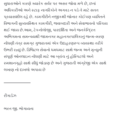
સુધારાઓને કારણે ક્યારેક સર્વર પર અસર જોવા મળે છે, છતાં
અધિકારીઓ અને સ્ટાફ નાગરિકોને અગવડ ન પડે તે માટે સતત
પ્રયાસશીલ રહે છે. કામગીરીને નજીકથી જોનાર કોઈપણ વ્યક્તિને
વિભાગની સુવ્યવસ્થિત કામગીરી, જવાબદારી અને સેવાભાવનો પરિચય
થઈ જાય છે.આમ, ટેકનોલોજી, પારદર્શિતા અને જનકેન્દ્રિત
અભિગમના સમન્વયથી જામનગર મહાનગરપાલિકાનું જન્મ-મરણ
નોંધણી તંત્ર સમગ્ર ગુજરાતમાં એક ઉદાહરણરૂપ વ્યવસ્થા તરીકે
ઉભરી રહ્યું છે. ડિજિટલ સેવાનો ધમધમાટ સાથે જન્મ અને મૃત્યુની
સંપૂર્ણ ઓનલાઇન નોંધણી માટે આ બ્રાંચ નું હોસ્પિટલો અને
સ્મશાનગૃહો સાથે સીધું જોડાણ છે અને ગુજરાતી અંગ્રેજી એક સાથે
લખાણ નો દાખલો અપાય છે
———————
રીગાર્ડઝ
ભરત જી. ભોગાયતા