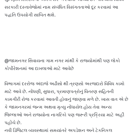
સરકારી દસ્તાવેજોમાં નામ સંબંધિત વિસંગતતાઓ દૂર કરવામાં આ
પદ્ધતિ ઉપયોગી સાબિત થશે.
@જામનગર સિવાયના ગામ નગર માંથી કે રાજ્યોમાંથી પણ લોકો
કોર્પોરેશનમાં આ દાખલાઓ માટે આવેછે
વિભાગમાં દરરોજ અંદાજે અઢીસો થી ત્રણસો અરજદારો વિવિધ કામો
માટે આવે છે. નોંધણી, સુધારા, પ્રમાણપત્રોનું વિતરણ સહિતની
કામગીરી રોજ કરવામાં આવતી હોવાનું જાણવા મળે છે. ખાસ વાત એ છે
કે જામનગરમાં જન્મ અથવા મૃત્યુ નોંધાયેલ હોય તેવા અન્ય
જિલ્લાઓ અને રાજ્યોના નાગરિકો પણ જરૂરી પ્રક્રિયા માટે અહીં
પહોંચે છે.
નવી ડિજિટલ વ્યવસ્થામાં સમયાંતરે અપડેશન અને ટેકનિકલ