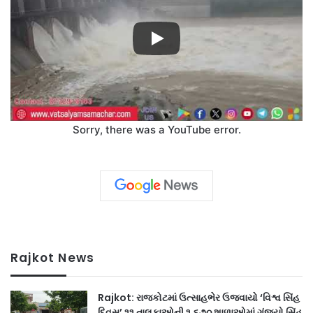
Sorry, there was a YouTube error.
Rajkot News
Rajkot: રાજકોટમાં ઉત્સાહભેર ઉજવાયો ‘વિશ્વ સિંહ
દિવસ’ ૧૧ તાલુકાઓની ૧,૬૭૦ શાળાઓમાં ગૂંજ્યો સિંહ