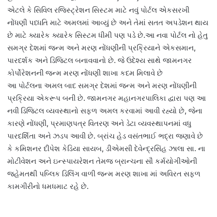
એટલે કે સિવિલ રજિસ્ટ્રેશન સિસ્ટમ માટે નવું પોર્ટલ એકસરખી
નોંધણી પધ્ધતિ માટે અમલમાં આવ્યું છે અને તેમાં સતત અપડેશન થાય
છે માટે ક્યારેક ક્યારેક સિસ્ટમ ધીમી પણ પડે છે.આ નવા પોર્ટલ નો હેતુ
સમગ્ર દેશમાં જન્મ અને મરણ નોંધણીની પ્રક્રિયાને એકસમાન,
પારદર્શક અને ડિજિટલ બનાવવાનો છે. જે ઉદેશ્ય સાથે જામનગર
કોર્પોરેશનની જન્મ મરણ નોંધણી શાખા કદમ મિલાવે છે
આ પોર્ટલના અમલ બાદ સમગ્ર દેશમાં જન્મ અને મરણ નોંધણીની
પ્રક્રિયા એકરૂપ બની છે. જામનગર મહાનગરપાલિકા દ્વારા પણ આ
નવી ડિજિટલ વ્યવસ્થાનો સફળ અમલ કરવામાં આવી રહ્યો છે, જેના
કારણે નોંધણી, પ્રમાણપત્ર વિતરણ અને ડેટા વ્યવસ્થાપનમાં વધુ
પારદર્શિતા અને ઝડપ આવી છે. બ્રાંચ હેડ વસંતભાઈ ભદ્રા જણાવે છે
કે કમિશનર દીપેશ કેડિયા સાયબ, ડીએમસી દેવેન્દ્રસિંહ ઝાલા સા. ના
મોટીવેશન અને ઇન્સ્પાયરેશન તેમજ બ્રાન્ચના સૌ કર્મયોગીઓની
જહેમતથી પબ્લિક ડિલિંગ વાળી જન્મ મરણ શાખા માં અવિરત સફળ
કામગીરીનો ધમધમાટ રહે છે.