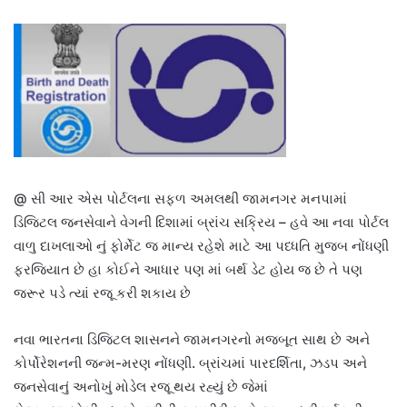
@ સી આર એસ પોર્ટલના સફળ અમલથી જામનગર મનપામાં
ડિજિટલ જનસેવાને વેગની દિશામાં બ્રાંચ સક્રિય – હવે આ નવા પોર્ટલ
વાળુ દાખલાઓ નું ફોર્મેટ જ માન્ય રહેશે માટે આ પધ્ધતિ મુજબ નોંધણી
ફરજિયાત છે હા કોઈને આધાર પણ માં બર્થ ડેટ હોય જ છે તે પણ
જરૂર પડે ત્યાં રજૂ કરી શકાય છે
નવા ભારતના ડિજિટલ શાસનને જામનગરનો મજબૂત સાથ છે અને
કોર્પોરેશનની જન્મ-મરણ નોંધણી. બ્રાંચમાં પારદર્શિતા, ઝડપ અને
જનસેવાનું અનોખું મોડેલ રજૂ થય રહ્યું છે જેમાં