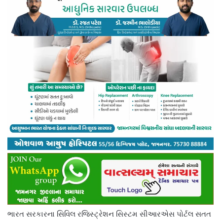
ભારત સરકારના સિવિલ રજિસ્ટ્રેશન સિસ્ટમ સીઆરએસ પોર્ટલ સતત