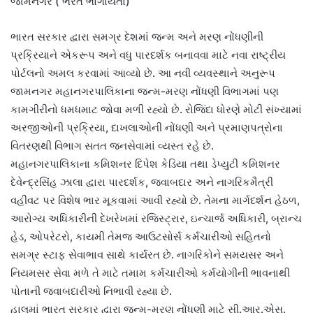
જામનગર ( ભરત ભોગાયતા)
ભારત સરકાર દ્વારા સમગ્ર દેશમાં જન્મ અને મરણ નોંધણીની
પ્રક્રિયાને એકરૂપ અને વધુ પારદર્શક બનાવવા માટે નવા રાષ્ટ્રીય
પોર્ટલનો અમલ કરવામાં આવ્યો છે. આ નવી વ્યવસ્થાને અનુરૂપ
જામનગર મહાનગરપાલિકાના જન્મ-મરણ નોંધણી વિભાગમાં પણ
કામગીરીનો ધમધમાટ જોવા મળી રહ્યો છે. રોજિંદા ધોરણે મોટી સંખ્યામાં
અરજીઓની પ્રક્રિયા, દાખલાઓની નોંધણી અને પ્રમાણપત્રોના
વિતરણથી વિભાગ સતત જનસેવામાં વ્યસ્ત રહે છે.
મહાનગરપાલિકાના કમિશનર દિપેશ કેડિયા તથા ડેપ્યુટી કમિશનર
દેવેન્દ્રસિંહ ઝાલા દ્વારા પારદર્શક, જવાબદાર અને નાગરિકમૈત્રી
વહીવટ પર વિશેષ ભાર મૂકવામાં આવી રહ્યો છે. તેમના માર્ગદર્શન હેઠળ,
આરોગ્ય અધિકારીની દેખરેખમાં રજિસ્ટ્રાર, ઇન્ચાર્જ અધિકારી, બ્રાન્ચ
હેડ, ઓપરેટરો, કાયમી તેમજ આઉટસોર્સ કર્મચારીઓ સહિતનો
સમગ્ર સ્ટાફ સેવાભાવ સાથે કાર્યરત છે. નાગરિકોને સમયસર અને
નિયમસર સેવા મળે તે માટે તમામ કર્મચારીઓ કર્મયોગીની ભાવનાથી
પોતાની જવાબદારીઓ નિભાવી રહ્યા છે.
હાલમાં ભારત સરકાર દ્વારા જન્મ-મરણ નોંધણી માટે સી.આર.એસ.