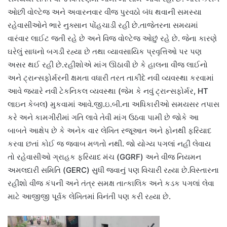
ઓછી વોલ્ટેજ અને અવારનવાર વીજ પુરવઠો બંધ થવાની સમસ્યા
રહેવાસીઓને ભારે નુક્સાન પોંહચાડી રહી છે.તાજેતરના સમયમાં
વારંવાર લાઈટ જતી રહે છે અને વિજ વોલ્ટેજ ઓછું રહે છે. જેના કારણે
ઘરેલું સાધનો બગડી રહ્યા છે તથા વ્યાવસાયિક પ્રવૃત્તિઓ પર પણ
અસર થઈ રહી છે.રહીશોએ માંગ ઊઠાવી છે કે હાલના વીજ લાઈનો
અને ટ્રાન્સફોર્મરની ક્ષમતા વધારી તરત તાકીદે નવી વ્યવસ્થા કરવામાં
આવે જ્યારે નવી ટેકનિકલ વ્યવસ્થા (જેમ કે નવું ટ્રાન્સફોર્મર, HT
લાઇન કેબલ) મુકવામાં આવે.જી.ઇ.બી.ના અધિકારીઓ સમયસર તપાસ
કરે અને કામગીરીમાં ગતિ લાવે તેવી માંગ ઉઠવા પામી છે જોકે આ
બાબતે આક્ષેપ છે કે અનેક વાર લેખિત રજૂઆત અને ફોનથી ફરિયાદ
કરવા છતાં કોઈ જ જવાબ મળતો નથી. જો યોગ્ય પગલાં નહીં લેવાય
તો રહેવાસીઓ ગ્રાહક ફરિયાદ મંચ (GGRF) અને વીજ નિયમન
અમલદારી સમિતિ (GERC) સુધી જવાનું પણ વિચારી રહ્યા છે.વિસ્તારના
રહીશો વીજ કંપની અને તંત્ર સમક્ષ તાત્કાલિક અને કડક પગલાં લેવા
માટે આજીજી પૂર્વક લેખિતમાં વિનંતી પણ કરી રહ્યા છે.