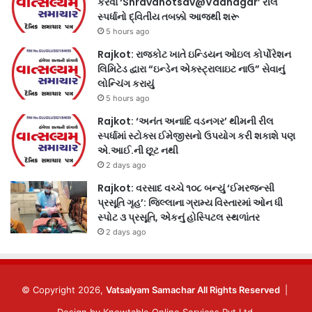
કરવા ‘Shravanotsav@Vadnagar’ રીલ
સ્પર્ધાનો દ્વિતીય તબક્કો આજથી શરૂ
5 hours ago
Rajkot: રાજકોટ ખાતે ઇન્ડિયન ઓઇલ કોર્પોરેશન
લિમિટેડ દ્વારા “ઇન્ડેન એક્સ્ટ્રાલાઇટ નાઉ” સેવાનું
લોન્ચિંગ કરાયું
5 hours ago
Rajkot: ‘અનંત અનાદિ વડનગર’ થીમની રીલ
સ્પર્ધામાં સ્ટોક્સ ઈમેજીસનો ઉપયોગ કરી શકાશે પણ
એ.આઈ.ની છૂટ નથી
2 days ago
Rajkot: વરસાદ વચ્ચે ૧૦૮ બન્યું ‘ઈમરજન્સી
પ્રસૂતિ ગૃહ’: જિલ્લાના ગ્રામ્ય વિસ્તારમાં ઓન ધી
સ્પોટ ૩ પ્રસૂતિ, એકનું હોસ્પિટલ સ્થળાંતર
2 days ago
© Copyright 2026,
Vatsalyam Samachar All Rights Reserved
|
Design by
Knowtable Online Services Pvt Ltd.