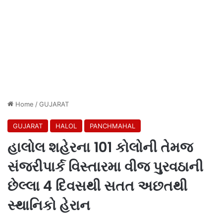
Home
/
GUJARAT
GUJARAT
HALOL
PANCHMAHAL
હાલોલ શહેરના 101 કોલોની તેમજ
સંજરીપાર્ક વિસ્તારમા વીજ પુરવઠાની
છેલ્લા 4 દિવસથી સતત અછતથી
સ્થાનિકો હેરાન