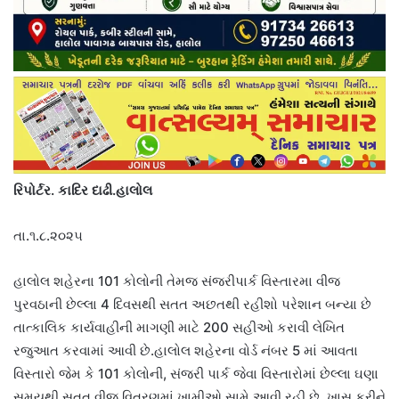
રિપોર્ટર. કાદિર દાઢી.હાલોલ
તા.૧.૮.૨૦૨૫
હાલોલ શહેરના 101 કોલોની તેમજ સંજરીપાર્ક વિસ્તારમા વીજ
પુરવઠાની છેલ્લા 4 દિવસથી સતત અછતથી રહીશો પરેશાન બન્યા છે
તાત્કાલિક કાર્યવાહીની માગણી માટે 200 સહીઓ કરાવી લેખિત
રજુઆત કરવામાં આવી છે.હાલોલ શહેરના વોર્ડ નંબર 5 માં આવતા
વિસ્તારો જેમ કે 101 કોલોની, સંજરી પાર્ક જેવા વિસ્તારોમાં છેલ્લા ઘણા
સમયથી સતત વીજ વિતરણમાં ખામીઓ સામે આવી રહી છે. ખાસ કરીને