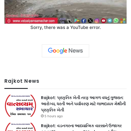
Sorry, there was a YouTube error.
Rajkot News
Rajkot: પ્રાકૃતિક ખેતી તરફ આગળ વધતું ગુજરાત:
આરોગ્ય, ધરતી અને પર્યાવરણ માટે લાભદાયક મેથીની
પ્રાકૃતિક ખેતી
5 hours ago
Rajkot: વડનગરના આધ્યાત્મિક વારસાને ઉજાગર