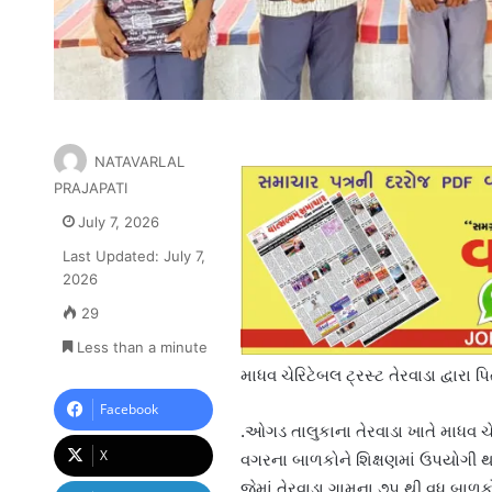
NATAVARLAL
PRAJAPATI
July 7, 2026
Last Updated: July 7,
2026
29
Less than a minute
માધવ ચેરિટેબલ ટ્રસ્ટ તેરવાડા દ્વાર
Facebook
.ઓગડ તાલુકાના તેરવાડા ખાતે માધવ ચે
X
વગરના બાળકોને શિક્ષણમાં ઉપયોગી થાય 
જેમાં તેરવાડા ગામના ૭૫ થી વધુ બાળકો