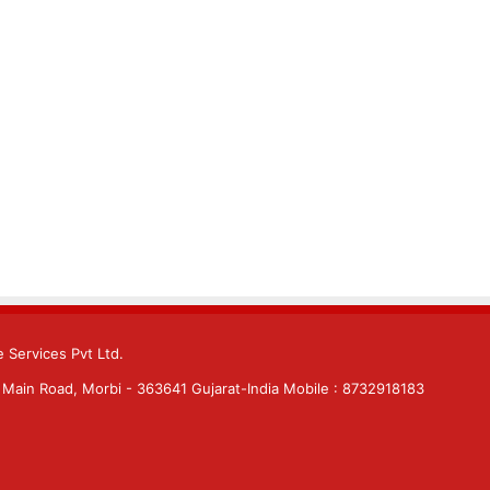
 Services Pvt Ltd.
Main Road, Morbi - 363641 Gujarat-India Mobile : 8732918183