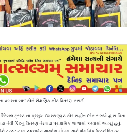
ા પિતા વગરના બાળકોને શૈક્ષણિક કીટ વિતરણ કરાઈ.
રિટેબલ ટ્રસ્ટ ના પ્રમુખ દશરથજી ઠાકોર સહીત દરેક સભ્યો દ્વારા પિતા
તેવી કિટનું વિતરણ તેરવાડા પ્રાથમિક શાળામાં કરવામાં આવ્યું હતું.
ને ટ્રસ્ટ દ્વારા સ્કૂલબેગ,ગણવેશ,ચોપડા અને શૈક્ષણિક કિટનું વિતરણ