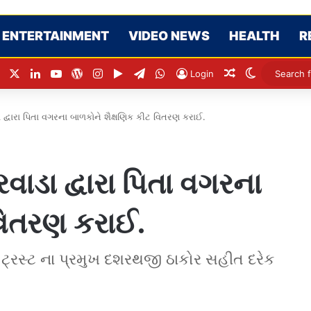
ENTERTAINMENT
VIDEO NEWS
HEALTH
R
Facebook
X
LinkedIn
YouTube
WordPress
Instagram
Google Play
Telegram
WhatsApp
Random Articl
Switch ski
Login
ા દ્વારા પિતા વગરના બાળકોને શૈક્ષણિક કીટ વિતરણ કરાઈ.
રવાડા દ્વારા પિતા વગરના
વિતરણ કરાઈ.
 ટ્રસ્ટ ના પ્રમુખ દશરથજી ઠાકોર સહીત દરેક