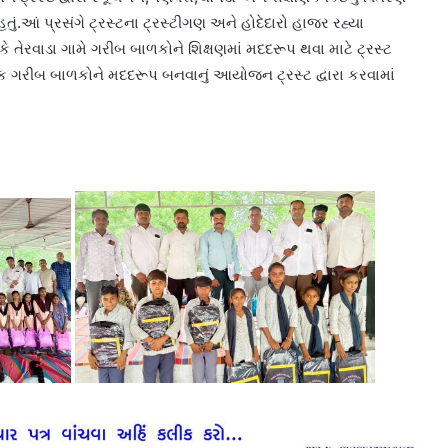
ં હતું.આં પ્રસંગે ટ્રસ્ટના ટ્રસ્ટીગણ અને હોદેદારો હાજર રહ્યા
 કે તેરવાડા ગામે ગરીબ બાળકોને શિક્ષણમાં મદદરૂપ થવા માટે ટ્રસ્ટ
રેક ગરીબ બાળકોને મદદરૂપ બનવાનું આયોજન ટ્રસ્ટ દ્વારા કરવામાં