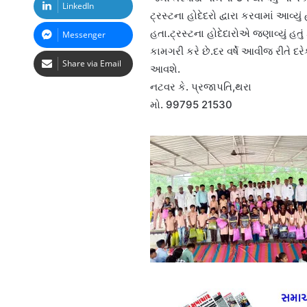
LinkedIn
ટ્રસ્ટના હોદેદરો દ્વારા કરવામાં આવ્યુ
હતા.ટ્રસ્ટના હોદેદારોએ જણાવ્યું હતું
Messenger
કામગરી કરે છે.દર વર્ષે આવીજ રીતે દ
Share via Email
આવશે.
નટવર કે. પ્રજાપતિ,થરા
મો. 99795 21530