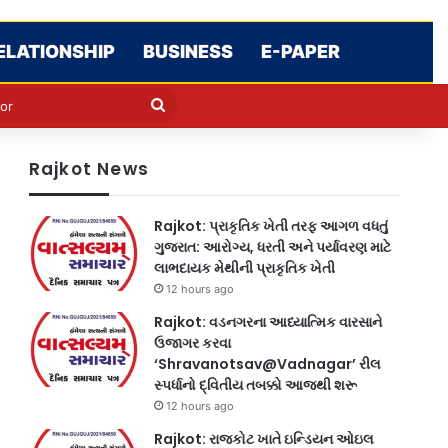
ELATIONSHIP
BUSINESS
E-PAPER
e
n
Search
for
Rajkot News
Rajkot: પ્રાકૃતિક ખેતી તરફ આગળ વધતું
ગુજરાત: આરોગ્ય, ધરતી અને પર્યાવરણ માટે
લાભદાયક મેથીની પ્રાકૃતિક ખેતી
12 hours ago
Rajkot: વડનગરના આધ્યાત્મિક વારસાને
ઉજાગર કરવા
‘Shravanotsav@Vadnagar’ રીલ
સ્પર્ધાનો દ્વિતીય તબક્કો આજથી શરૂ
12 hours ago
Rajkot: રાજકોટ ખાતે ઇન્ડિયન ઓઇલ