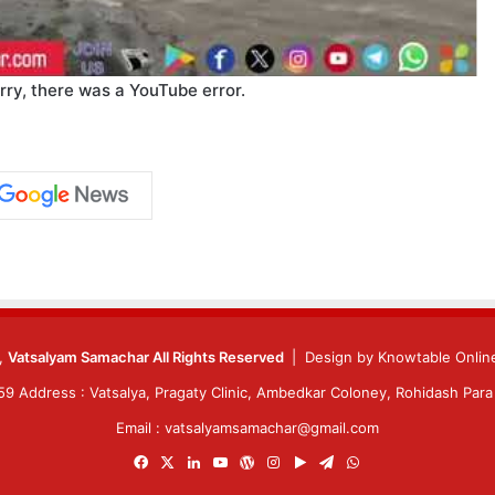
rry, there was a YouTube error.
6,
Vatsalyam Samachar All Rights Reserved
| Design by
Knowtable Online
 Address : Vatsalya, Pragaty Clinic, Ambedkar Coloney, Rohidash Para 
Email : vatsalyamsamachar@gmail.com
Facebook
X
LinkedIn
YouTube
WordPress
Instagram
Google
Telegram
WhatsApp
Play