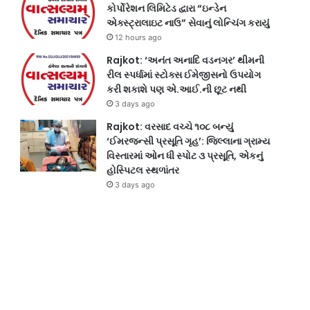
કોર્પોરેશન લિમિટેડ દ્વારા “ઇન્ડેન
એક્સ્ટ્રાલાઇટ નાઉ” સેવાનું લોન્ચિંગ કરાયું
12 hours ago
Rajkot: ‘અનંત અનાદિ વડનગર’ થીમની
રીલ સ્પર્ધામાં સ્ટોક્સ ઈમેજીસનો ઉપયોગ
કરી શકાશે પણ એ.આઈ.ની છૂટ નથી
3 days ago
Rajkot: વરસાદ વચ્ચે ૧૦૮ બન્યું
‘ઈમરજન્સી પ્રસૂતિ ગૃહ’: જિલ્લાના ગ્રામ્ય
વિસ્તારમાં ઓન ધી સ્પોટ ૩ પ્રસૂતિ, એકનું
હોસ્પિટલ સ્થળાંતર
3 days ago