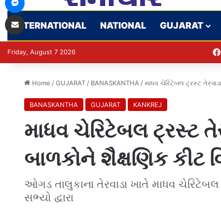
Share via Email
INTERNATIONAL
NATIONAL
GUJARAT
Friday, August 7 2026
Home
/
GUJARAT
/
BANASKANTHA
/
માધવ ચેરિટેબલ ટ્રસ્ટ તેરવાડ
BANASKANTHA
GUJARAT
KANKREJ
માધવ ચેરિટેબલ ટ્રસ્ટ તે
બાળકોને શૈક્ષણિક કીટ 
ઓગડ તાલુકાના તેરવાડા ખાતે માધવ ચેરિટેબલ
સભ્યો દ્વારા