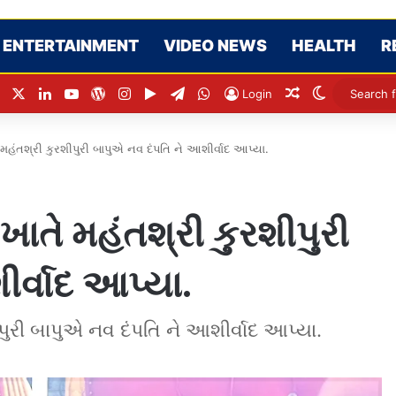
ENTERTAINMENT
VIDEO NEWS
HEALTH
R
Facebook
X
LinkedIn
YouTube
WordPress
Instagram
Google Play
Telegram
WhatsApp
Random Articl
Switch ski
Login
હંતશ્રી કુરશીપુરી બાપુએ નવ દંપતિ ને આશીર્વાદ આપ્યા.
ાતે મહંતશ્રી કુરશીપુરી
ર્વાદ આપ્યા.
ુરી બાપુએ નવ દંપતિ ને આશીર્વાદ આપ્યા.