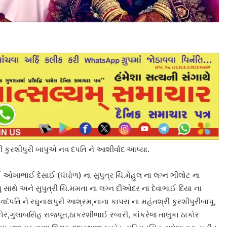
 કુરશીપુરી બાપુએ નવ દંપતિ ને આશીર્વાદ આપ્યા.
ખાભાઈ દેસાઈ (ઘંઘોળ) ના સુપુત્ર ચિ.મેહુલ ના લગ્ન ભીલોટ ના
ુ સાથે અને સુપુત્રી ચિ.મમતા ના લગ્ન દીઓદર ના દેવાભાઈ દિયા ના
ે નવદંપતિ ને રઘુનાથપુરી આશ્રમ,નાના કાપરા ના મહંતશ્રી કુરશીપુરીબાપુ,
કોર,ગુલાબસિંહ રાજપૂત,ઠાકરશીભાઈ રબારી, કાંકરેજ તાલુકા ઠાકોર