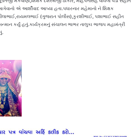
ૂપતજી મકવાણા,શિક્ષક દશરથજી ઠાકોર, મહિપતસિંહ વાઘેલા વડા સહીત
ેવાનો એ આર્શીવાદ આપ્યા હતા.પધારનાર મહેમાનો ને શિક્ષક
લીલાભાઈ,રાયમલભાઈ (ગુજરાત પોલીસ),કુરશીભાઈ, પશાભાઈ સહીત
સન્માન કર્યું હતું.કાર્યક્રમનું સંચાલન ભાભર તાલુકા ભાજપ મહામંત્રી
ં.