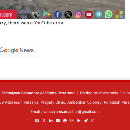
rry, there was a YouTube error.
6,
Vatsalyam Samachar All Rights Reserved
| Design by
Knowtable Online
 Address : Vatsalya, Pragaty Clinic, Ambedkar Coloney, Rohidash Para 
Email : vatsalyamsamachar@gmail.com
Facebook
X
LinkedIn
YouTube
WordPress
Instagram
Google
Telegram
WhatsApp
Play