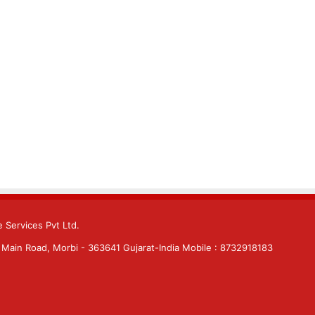
 Services Pvt Ltd.
Main Road, Morbi - 363641 Gujarat-India Mobile : 8732918183