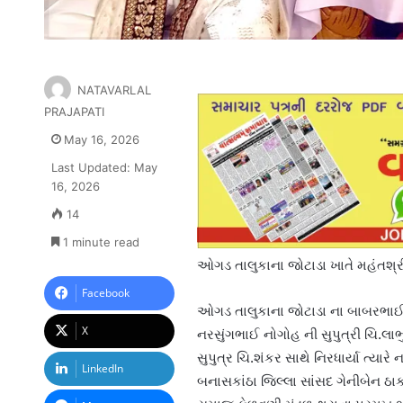
NATAVARLAL
PRAJAPATI
May 16, 2026
Last Updated: May
16, 2026
14
1 minute read
ઓગડ તાલુકાના જોટાડા ખાતે મહંતશ્રી
Facebook
ઓગડ તાલુકાના જોટાડા ના બાબરભાઈ ઓ
X
નરસુંગભાઈ નોગોહ ની સુપુત્રી ચિ.લાભ
સુપુત્ર ચિ.શંકર સાથે નિરધાર્યા ત્યાર
LinkedIn
બનાસકાંઠા જિલ્લા સાંસદ ગેનીબેન ઠા