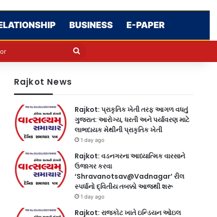
ELATIONSHIP
BUSINESS
E-PAPER
e
n
Search
for
Rajkot News
Rajkot: પ્રાકૃતિક ખેતી તરફ આગળ વધતું
ગુજરાત: આરોગ્ય, ધરતી અને પર્યાવરણ માટે
લાભદાયક મેથીની પ્રાકૃતિક ખેતી
1 day ago
Rajkot: વડનગરના આધ્યાત્મિક વારસાને
ઉજાગર કરવા
‘Shravanotsav@Vadnagar’ રીલ
સ્પર્ધાનો દ્વિતીય તબક્કો આજથી શરૂ
1 day ago
Rajkot: રાજકોટ ખાતે ઇન્ડિયન ઓઇલ