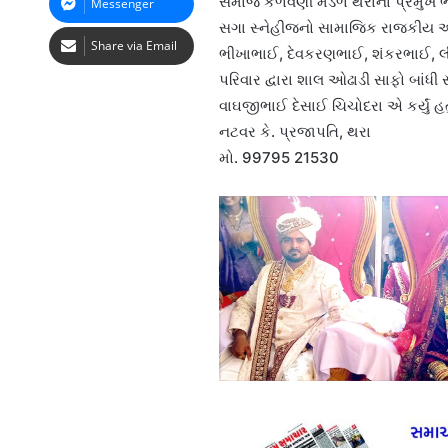
સમાજ કેળવણી મંડળ થરાના પ્રમુખ ભ
Messenger
સગા સ્નેહીજનો સામાજિક રાજકીય આગ
Share via Email
ભીખાભાઈ, દેવકરણભાઈ, શંકરભાઈ, 
પરિવાર દ્વારા શાલ ઓઢાડી સાફો બાંધી 
વાઘજીભાઈ દેસાઈ ચિચોદરા એ કર્યું હતુ
નટવર કે. પ્રજાપતિ, થરા
મો. 99795 21530