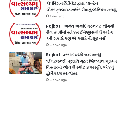
કોર્પોરેશન લિમિટેડ દ્વારા “ઇન્ડેન
એક્સ્ટ્રાલાઇટ નાઉ” સેવાનું લોન્ચિંગ કરાયું
1 day ago
Rajkot: ‘અનંત અનાદિ વડનગર’ થીમની
રીલ સ્પર્ધામાં સ્ટોક્સ ઈમેજીસનો ઉપયોગ
કરી શકાશે પણ એ.આઈ.ની છૂટ નથી
3 days ago
Rajkot: વરસાદ વચ્ચે ૧૦૮ બન્યું
‘ઈમરજન્સી પ્રસૂતિ ગૃહ’: જિલ્લાના ગ્રામ્ય
વિસ્તારમાં ઓન ધી સ્પોટ ૩ પ્રસૂતિ, એકનું
હોસ્પિટલ સ્થળાંતર
3 days ago