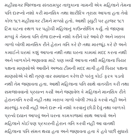
મહીસાગર જિલ્લાના સંતરામપુર તાલુકાના ગામની એક મહિલાને તેમના
પતિ દારૂનો નશો કરી માનસિક તથા શારીરિક ત્રાસ આપતા હતા તેવો
કોલ ૧૮૧ મહીસાગર ટીમને મળ્યો હતો. આથી ડ્યુટી પર હાજર ૧૮૧
ટિમ ઘટના સ્થળ પર પહોંચી મહિલાનું કાઉન્સેલિંગ કર્યું. તો જાણવા
મળ્યું કે તેમના પતિ રોજ દારૂનો નશો કરીને ઘરે આવે છે અને ખરાબ
ગાળો બોલી માનસિક રીતે હેરાન ગતિ કરે છે તથા મારજૂંડ કરે છે અને
કમાઈને ઘરમાં કશું આપતા નથી તથા ઘરના કામમાં મદદ કરતા નથી
અને બાળકોને ભણાવવા માટે પણ ખર્ચો આપતા નથી મહિલાના પિયર
પક્ષના માણસોએ આવીને અભય ટીમની મદદ માગી હતી પિયર પક્ષના
માણસોએ બે થી ત્રણ વાર સમાધાન કરેલ છે પરંતુ કોઈ ફરક પડતો
નથી તેમ જણાવતા હતા. આથી મહિલાના પતિ સાથે વાતચીત કરી તથા
સમજાવવાનો પ્રયત્ન કર્યો અને જણાવેલ કે મહિલાને માનસિક રીતે
હેરાનગતિ કરવી નહીં તથા ખરાબ ગાળો બોલી ઝઘડો કરવો નહીં અને
મારજૂંડ કરવી નહીં અને દારૂ નો નશો કરવાનું છોડી દેવું તથા બાળકો
પ્રત્યે ધ્યાન આપવું અને ઘરના કામકાજમાં સાથ આપવો અને
મહિલાને કોઈપણ પ્રકારની હેરાન ગતિ કરવી નહીં આ વાતથી
મહિલાના પતિ સંમત થયા હતા અને જણાવતા હતા કે હવે પછી સુધારો