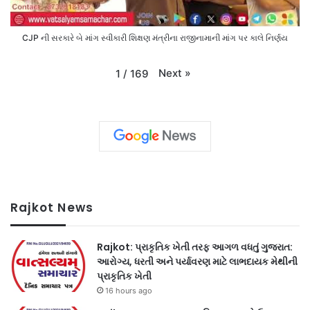
CJP ની સરકારે બે માંગ સ્વીકારી શિક્ષણ મંત્રીના રાજીનામાની માંગ પર કાલે નિર્ણય
Next
»
1
/
169
Rajkot News
Rajkot: પ્રાકૃતિક ખેતી તરફ આગળ વધતું ગુજરાત:
આરોગ્ય, ધરતી અને પર્યાવરણ માટે લાભદાયક મેથીની
પ્રાકૃતિક ખેતી
16 hours ago