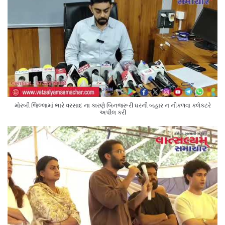
મોરબી જિલ્લામાં ભારે વરસાદ ના કારણે બિનજરૂરી ઘરની બહાર ન નીકળવા કલેક્ટરે
અપીલ કરી