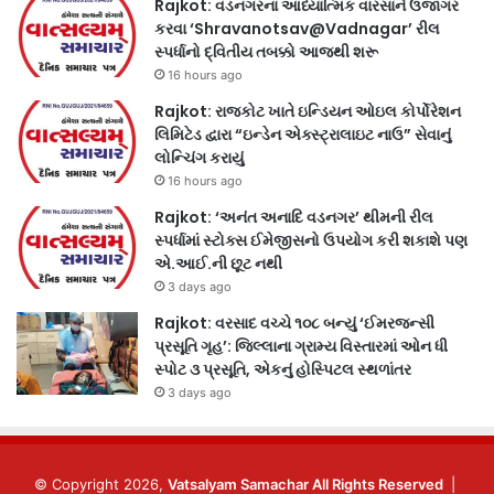
Rajkot: વડનગરના આધ્યાત્મિક વારસાને ઉજાગર
કરવા ‘Shravanotsav@Vadnagar’ રીલ
સ્પર્ધાનો દ્વિતીય તબક્કો આજથી શરૂ
16 hours ago
Rajkot: રાજકોટ ખાતે ઇન્ડિયન ઓઇલ કોર્પોરેશન
લિમિટેડ દ્વારા “ઇન્ડેન એક્સ્ટ્રાલાઇટ નાઉ” સેવાનું
લોન્ચિંગ કરાયું
16 hours ago
Rajkot: ‘અનંત અનાદિ વડનગર’ થીમની રીલ
સ્પર્ધામાં સ્ટોક્સ ઈમેજીસનો ઉપયોગ કરી શકાશે પણ
એ.આઈ.ની છૂટ નથી
3 days ago
Rajkot: વરસાદ વચ્ચે ૧૦૮ બન્યું ‘ઈમરજન્સી
પ્રસૂતિ ગૃહ’: જિલ્લાના ગ્રામ્ય વિસ્તારમાં ઓન ધી
સ્પોટ ૩ પ્રસૂતિ, એકનું હોસ્પિટલ સ્થળાંતર
3 days ago
© Copyright 2026,
Vatsalyam Samachar All Rights Reserved
|