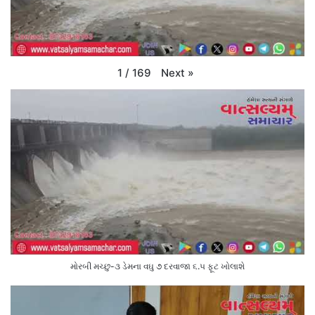
Next
»
1
/
169
મોરબી મચ્છુ-૩ ડેમના વઘુ ૭ દરવાજા ૬.૫ ફૂટ ખોલાશે