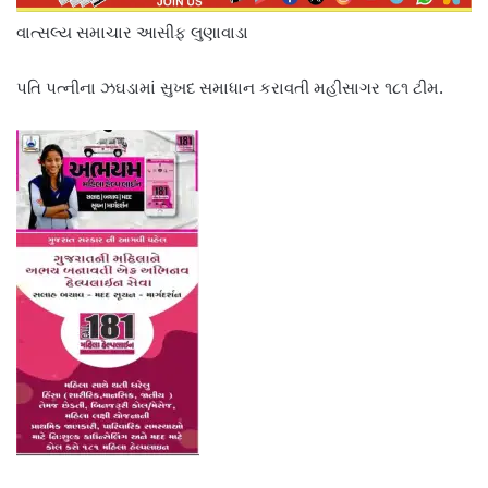
વાત્સલ્ય સમાચાર આસીફ લુણાવાડા
પતિ પત્નીના ઝઘડામાં સુખદ સમાધાન કરાવતી મહીસાગર ૧૮૧ ટીમ.