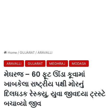
Home
/
GUJARAT
/
ARAVALLI
ARAVALLI
GUJARAT
MEGHRAJ
MODASA
મેઘરજ – 60 ફૂટ ઊંડા કૂવામાં
ખાબકેલા રાષ્ટ્રીય પક્ષી મોરનું
દિલધડક રેસ્ક્યુ, યુવા જીવદયા ટ્રસ્ટે
બચાવ્યો જીવ