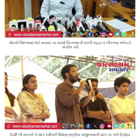
મોરબી જિલ્લામાં ભારે વરસાદ ના કારણે બિનજરૂરી ઘરની બહાર ન નીકળવા કલેક્ટરે
અપીલ કરી
CJP ની સરકારે બે માંગ સ્વીકારી શિક્ષણ મંત્રીના રાજીનામાની માંગ પર કાલે નિર્ણય