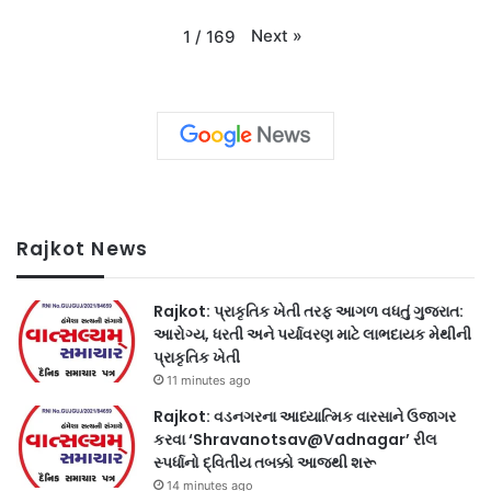
Next
»
1
/
169
Rajkot News
Rajkot: પ્રાકૃતિક ખેતી તરફ આગળ વધતું ગુજરાત:
આરોગ્ય, ધરતી અને પર્યાવરણ માટે લાભદાયક મેથીની
પ્રાકૃતિક ખેતી
11 minutes ago
Rajkot: વડનગરના આધ્યાત્મિક વારસાને ઉજાગર
કરવા ‘Shravanotsav@Vadnagar’ રીલ
સ્પર્ધાનો દ્વિતીય તબક્કો આજથી શરૂ
14 minutes ago