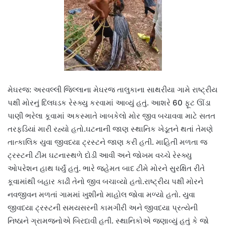
મેઘરજ: અરવલ્લી જિલ્લાના મેઘરજ તાલુકાના સાથરીયા ગામે રાષ્ટ્રીય
પક્ષી મોરનું દિલધડક રેસ્ક્યુ કરવામાં આવ્યું હતું. આશરે 60 ફૂટ ઊંડા
પાણી ભરેલા કૂવામાં અકસ્માતે ખાબકેલો મોર જીવ બચાવવા માટે સતત
તરફડિયાં મારી રહ્યો હતો.ઘટનાની જાણ સ્થાનિક ખેડૂતને થતાં તેમણે
તાત્કાલિક યુવા જીવદયા ટ્રસ્ટને જાણ કરી હતી. માહિતી મળતા જ
ટ્રસ્ટની ટીમ ઘટનાસ્થળે દોડી આવી અને જોખમ વચ્ચે રેસ્ક્યુ
ઓપરેશન હાથ ધર્યું હતું. ભારે જહેમત બાદ ટીમે મોરને સુરક્ષિત રીતે
કૂવામાંથી બહાર કાઢી તેનો જીવ બચાવ્યો હતો.રાષ્ટ્રીય પક્ષી મોરને
નવજીવન મળતાં ગામમાં ખુશીનો માહોલ જોવા મળ્યો હતો. યુવા
જીવદયા ટ્રસ્ટની સમયસરની કામગીરી અને જીવદયા પ્રત્યેની
નિષ્ઠાને ગ્રામજનોએ બિરદાવી હતી. સ્થાનિકોએ જણાવ્યું હતું કે જો