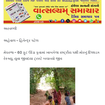
અરવલ્લી
અહેવાલ – હિતેન્દ્ર પટેલ
મેઘરજ – 60 ફૂટ ઊંડા કૂવામાં ખાબકેલા રાષ્ટ્રીય પક્ષી મોરનું દિલધડક
રેસ્ક્યુ, યુવા જીવદયા ટ્રસ્ટે બચાવ્યો જીવ