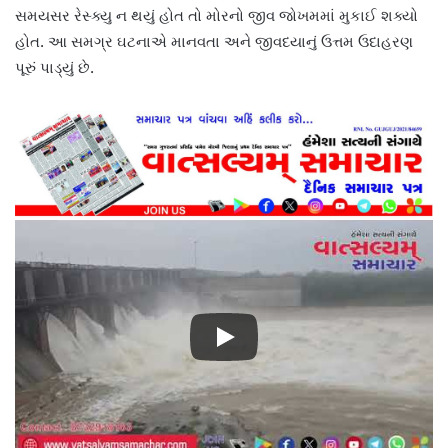
સમયસર રેસ્ક્યુ ન થયું હોત તો મોરનો જીવ જોખમમાં મુકાઈ શક્યો
હોત. આ સમગ્ર ઘટનાએ માનવતા અને જીવદયાનું ઉત્તમ ઉદાહરણ
પૂરું પાડ્યું છે.