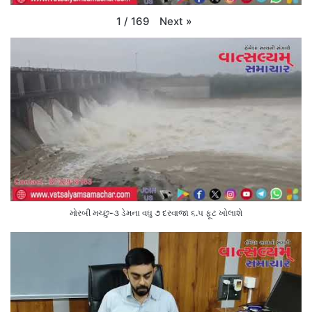
Next
»
1
/
169
મોરબી મચ્છુ-૩ ડેમના વઘુ ૭ દરવાજા ૬.૫ ફૂટ ખોલાશે