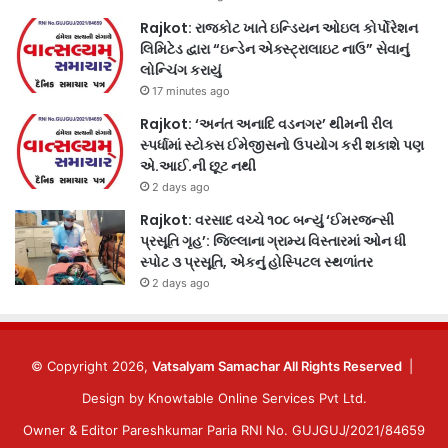
Rajkot: રાજકોટ ખાતે ઇન્ડિયન ઓઇલ કોર્પોરેશન
લિમિટેડ દ્વારા “ઇન્ડેન એક્સ્ટ્રાલાઇટ નાઉ” સેવાનું
લોન્ચિંગ કરાયું
17 minutes ago
Rajkot: ‘અનંત અનાદિ વડનગર’ થીમની રીલ
સ્પર્ધામાં સ્ટોક્સ ઈમેજીસનો ઉપયોગ કરી શકાશે પણ
એ.આઈ.ની છૂટ નથી
2 days ago
Rajkot: વરસાદ વચ્ચે ૧૦૮ બન્યું ‘ઈમરજન્સી
પ્રસૂતિ ગૃહ’: જિલ્લાના ગ્રામ્ય વિસ્તારમાં ઓન ધી
સ્પોટ ૩ પ્રસૂતિ, એકનું હોસ્પિટલ સ્થળાંતર
2 days ago
© Copyright 2026,
Vatsalyam Samachar All Rights Reserved
|
Design by
Knowtable Online Services Pvt Ltd.
Owner & Editor Pareshkumar Paria RNI No. GUJGUJ/2021/84659