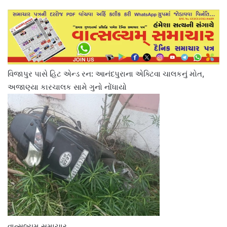
વિજાપુર પાસે હિટ એન્ડ રન: આનંદપુરાના એક્ટિવા ચાલકનું મોત,
અજાણ્યા કારચાલક સામે ગુનો નોંધાયો
વાત્સલ્યમ સમાચાર