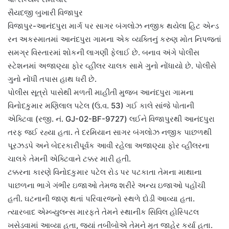
સૈયદજી બુખારી વિજાપુર
વિજાપુર-આનંદપુરા માર્ગ પર સાગર બંગલોઝ નજીક થયેલા હિટ એન્ડ
રન અકસ્માતમાં આનંદપુરા ગામના એક વ્યક્તિનું કરુણ મોત નિપજતાં
સમગ્ર વિસ્તારમાં શોકની લાગણી ફેલાઈ છે. બનાવ અંગે પોલીસ
સ્ટેશનમાં અજાણ્યા ફોર વ્હીલર ચાલક સામે ગુનો નોંધાયો છે. પોલીસે
ગુનો નોંધી તપાસ હાથ ધરી છે.
પોલીસ સૂત્રો પાસેથી મળતી માહીતી મુજબ આનંદપુરા ગામના
વિનોદકુમાર મણિલાલ પટેલ (ઉ.વ. 53) ગઈ કાલે સાંજે પોતાની
એક્ટિવા (રજી. નં. GJ-02-BF-9727) લઈને વિજાપુરથી આનંદપુરા
તરફ જઈ રહ્યા હતા. તે દરમિયાન સાગર બંગલોઝ નજીક પાછળથી
પૂરઝડપે અને બેદરકારીપૂર્વક આવી રહેલા અજાણ્યા ફોર વ્હીલરના
ચાલકે તેમની એક્ટિવાને ટક્કર મારી હતી.
ટક્કરના કારણે વિનોદકુમાર પટેલ રોડ પર પટકાતા તેમના માથાના
પાછળના ભાગે ગંભીર ઇજાઓ તેમજ શરીરે અન્ય ઇજાઓ પહોંચી
હતી. ઘટનાની જાણ થતાં પરિવારજનો સ્થળે દોડી આવ્યા હતા.
ત્યારબાદ એમ્બ્યુલન્સ મારફતે તેમને સ્થાનીક સિવિલ હોસ્પિટલ
ખસેડવામાં આવ્યા હતા, જ્યાં તબીબોએ તેમને મૃત જાહેર કર્યા હતા.