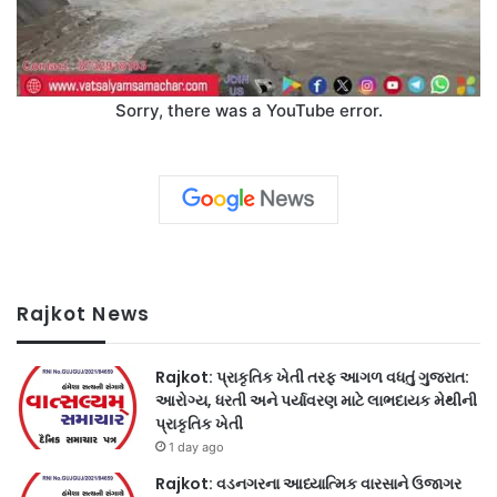
Sorry, there was a YouTube error.
Rajkot News
Rajkot: પ્રાકૃતિક ખેતી તરફ આગળ વધતું ગુજરાત:
આરોગ્ય, ધરતી અને પર્યાવરણ માટે લાભદાયક મેથીની
પ્રાકૃતિક ખેતી
1 day ago
Rajkot: વડનગરના આધ્યાત્મિક વારસાને ઉજાગર