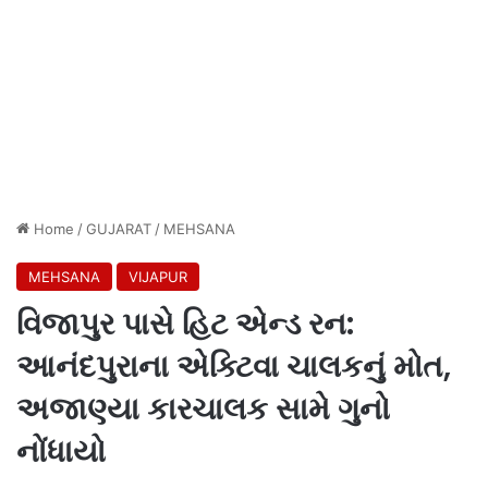
Home
/
GUJARAT
/
MEHSANA
MEHSANA
VIJAPUR
વિજાપુર પાસે હિટ એન્ડ રન:
આનંદપુરાના એક્ટિવા ચાલકનું મોત,
અજાણ્યા કારચાલક સામે ગુનો
નોંધાયો