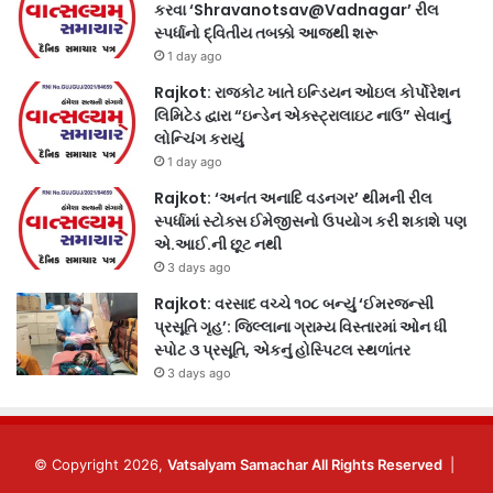
કરવા ‘Shravanotsav@Vadnagar’ રીલ
સ્પર્ધાનો દ્વિતીય તબક્કો આજથી શરૂ
1 day ago
Rajkot: રાજકોટ ખાતે ઇન્ડિયન ઓઇલ કોર્પોરેશન
લિમિટેડ દ્વારા “ઇન્ડેન એક્સ્ટ્રાલાઇટ નાઉ” સેવાનું
લોન્ચિંગ કરાયું
1 day ago
Rajkot: ‘અનંત અનાદિ વડનગર’ થીમની રીલ
સ્પર્ધામાં સ્ટોક્સ ઈમેજીસનો ઉપયોગ કરી શકાશે પણ
એ.આઈ.ની છૂટ નથી
3 days ago
Rajkot: વરસાદ વચ્ચે ૧૦૮ બન્યું ‘ઈમરજન્સી
પ્રસૂતિ ગૃહ’: જિલ્લાના ગ્રામ્ય વિસ્તારમાં ઓન ધી
સ્પોટ ૩ પ્રસૂતિ, એકનું હોસ્પિટલ સ્થળાંતર
3 days ago
© Copyright 2026,
Vatsalyam Samachar All Rights Reserved
|