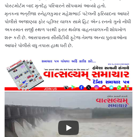
પોસ્ટમોર્ટમ બાદ મૃતદેહ પરિવારને સોંપવામાં આવ્યો હતો.
મૃતકના ભત્રીજા સ્નેહલકુમાર મહેશભાઈ પટેલની ફરિયાદના આધારે
પોલીસે અજાણ્યા ફોર વ્હીલર ચાલક સામે હિટ એન્ડ રનનો ગુનો નોંધી
અકસ્માત સર્જી સ્થળ પરથી ફરાર થયેલા વાહનચાલકની શોધખોળ
શરૂ કરી છે. આસપાસના સીસીટીવી ફૂટેજ તેમજ અન્ય પુરાવાઓના
આધારે પોલીસે વધુ તપાસ હાથ ધરી છે.