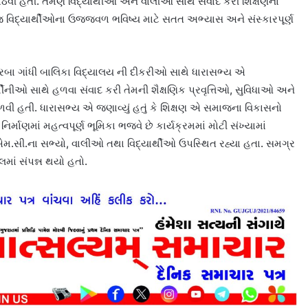
ાઠવી હતી. તેમણે વિદ્યાર્થીઓ અને વાલીઓ સાથે સંવાદ કરી શિક્ષણના
તેમજ વિદ્યાર્થીઓના ઉજ્જવળ ભવિષ્ય માટે સતત અભ્યાસ અને સંસ્કારપૂર્ણ
ુરબા ગાંધી બાલિકા વિદ્યાલય ની દીકરીઓ સાથે ધારાસભ્ય એ
ાર્થીનીઓ સાથે હળવા સંવાદ કરી તેમની શૈક્ષણિક પ્રવૃત્તિઓ, સુવિધાઓ અને
ી હતી. ધારાસભ્ય એ જણાવ્યું હતું કે શિક્ષણ એ સમાજના વિકાસનો
નિર્માણમાં મહત્વપૂર્ણ ભૂમિકા ભજવે છે કાર્યક્રમમાં મોટી સંખ્યામાં
મ.સી.ના સભ્યો, વાલીઓ તથા વિદ્યાર્થીઓ ઉપસ્થિત રહ્યા હતા. સમગ્ર
માં સંપન્ન થયો હતો.