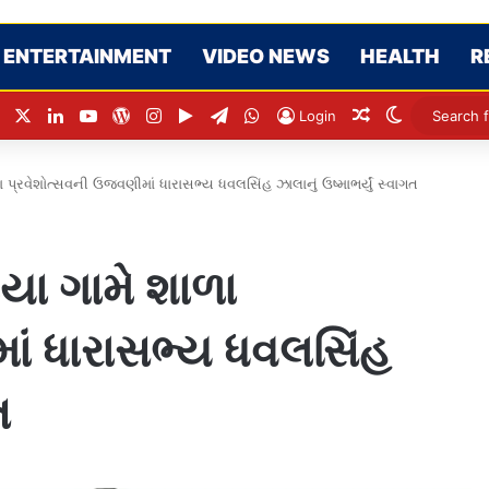
ENTERTAINMENT
VIDEO NEWS
HEALTH
R
Facebook
X
LinkedIn
YouTube
WordPress
Instagram
Google Play
Telegram
WhatsApp
Random Articl
Switch ski
Login
 પ્રવેશોત્સવની ઉજવણીમાં ધારાસભ્ય ધવલસિંહ ઝાલાનું ઉષ્માભર્યું સ્વાગત
યા ગામે શાળા
ાં ધારાસભ્ય ધવલસિંહ
ત