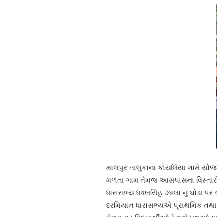
માલપુર તાલુકાના કોયલિયા ગામે યોજા
મળતા ગામ તેમજ આસપાસના વિસ્તારોના
ધારાસભ્ય ધવલસિંહ ઝાલા નું ઘોડા પર બ
દરમિયાન ધારાસભ્યએ પ્રાથમિક તથા મ