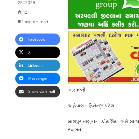
25, 2026
12
1 minute read
Facebook
X
LinkedIn
Messenger
અરવલ્લી
Share via Email
અહેવાલ – હિતેન્દ્ર પટેલ
માલપુર તાલુકાના કોયલિયા ગામે શાળા 
સ્વાગત