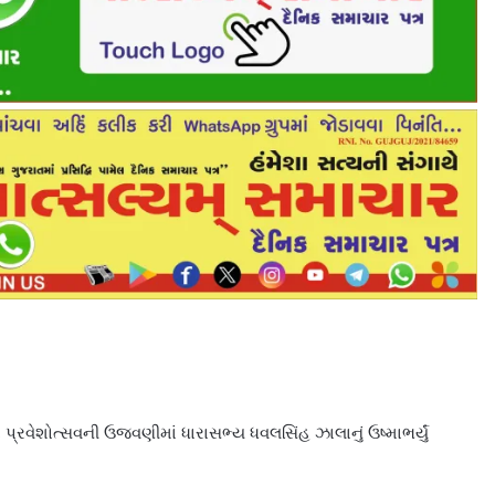
પ્રવેશોત્સવની ઉજવણીમાં ધારાસભ્ય ધવલસિંહ ઝાલાનું ઉષ્માભર્યું