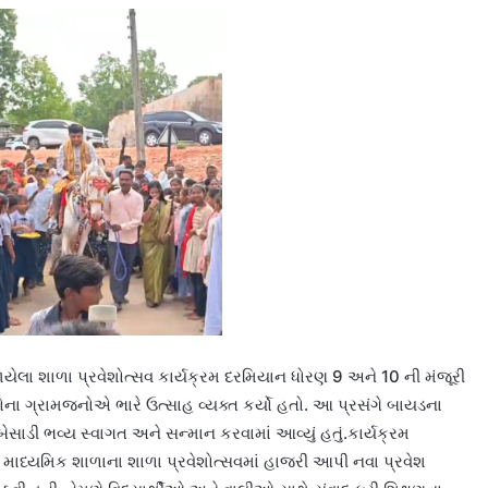
યેલા શાળા પ્રવેશોત્સવ કાર્યક્રમ દરમિયાન ધોરણ 9 અને 10 ની મંજૂરી
 ગ્રામજનોએ ભારે ઉત્સાહ વ્યક્ત કર્યો હતો. આ પ્રસંગે બાયડના
ેસાડી ભવ્ય સ્વાગત અને સન્માન કરવામાં આવ્યું હતું.કાર્યક્રમ
ાધ્યમિક શાળાના શાળા પ્રવેશોત્સવમાં હાજરી આપી નવા પ્રવેશ