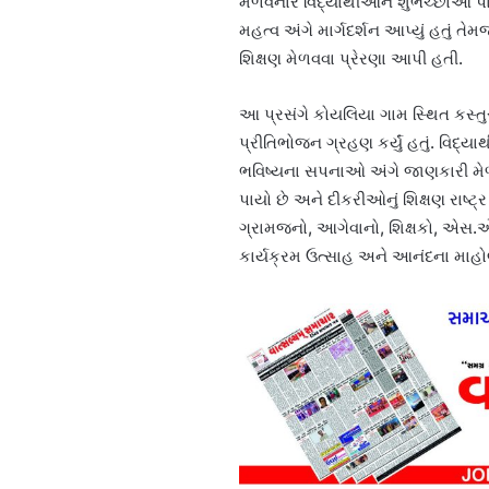
મેળવનાર વિદ્યાર્થીઓને શુભેચ્છાઓ પ
મહત્વ અંગે માર્ગદર્શન આપ્યું હતું 
શિક્ષણ મેળવવા પ્રેરણા આપી હતી.
આ પ્રસંગે કોયલિયા ગામ સ્થિત કસ્ત
પ્રીતિભોજન ગ્રહણ કર્યું હતું. વિદ્ય
ભવિષ્યના સપનાઓ અંગે જાણકારી મેળવ
પાયો છે અને દીકરીઓનું શિક્ષણ રાષ્ટ્ર 
ગ્રામજનો, આગેવાનો, શિક્ષકો, એસ.એ
કાર્યક્રમ ઉત્સાહ અને આનંદના માહોલ