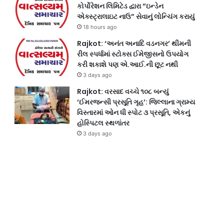
કોર્પોરેશન લિમિટેડ દ્વારા “ઇન્ડેન
એક્સ્ટ્રાલાઇટ નાઉ” સેવાનું લોન્ચિંગ કરાયું
18 hours ago
Rajkot: ‘અનંત અનાદિ વડનગર’ થીમની
રીલ સ્પર્ધામાં સ્ટોક્સ ઈમેજીસનો ઉપયોગ
કરી શકાશે પણ એ.આઈ.ની છૂટ નથી
3 days ago
Rajkot: વરસાદ વચ્ચે ૧૦૮ બન્યું
‘ઈમરજન્સી પ્રસૂતિ ગૃહ’: જિલ્લાના ગ્રામ્ય
વિસ્તારમાં ઓન ધી સ્પોટ ૩ પ્રસૂતિ, એકનું
હોસ્પિટલ સ્થળાંતર
3 days ago