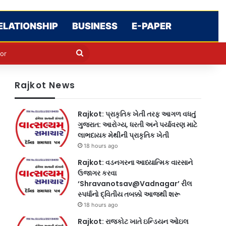
ELATIONSHIP
BUSINESS
E-PAPER
e
n
Search
for
Rajkot News
Rajkot: પ્રાકૃતિક ખેતી તરફ આગળ વધતું
ગુજરાત: આરોગ્ય, ધરતી અને પર્યાવરણ માટે
લાભદાયક મેથીની પ્રાકૃતિક ખેતી
18 hours ago
Rajkot: વડનગરના આધ્યાત્મિક વારસાને
ઉજાગર કરવા
‘Shravanotsav@Vadnagar’ રીલ
સ્પર્ધાનો દ્વિતીય તબક્કો આજથી શરૂ
18 hours ago
Rajkot: રાજકોટ ખાતે ઇન્ડિયન ઓઇલ