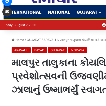
Share via Email
INTERNATIONAL
NATIONAL
GUJARAT
Friday, August 7 2026
Home
/
GUJARAT
/
ARAVALLI
/
માલપુર તાલુકાના કોયલિયા ગામે શાળા
ARAVALLI
BAYAD
GUJARAT
MODASA
માલપુર તાલુકાના કોયલિ
પ્રવેશોત્સવની ઉજવણીમ
ઝાલાનું ઉષ્માભર્યું સ્વાગ