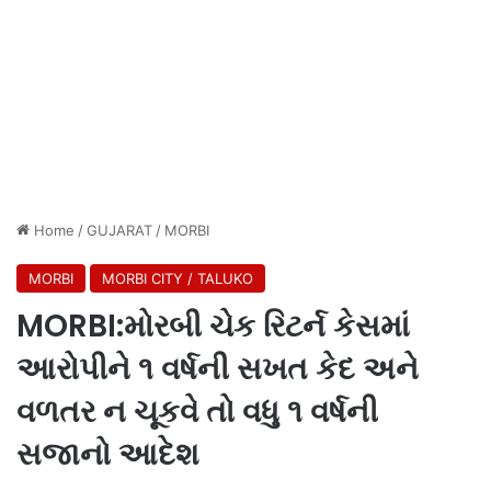
Home
/
GUJARAT
/
MORBI
MORBI
MORBI CITY / TALUKO
MORBI:મોરબી ચેક રિટર્ન કેસમાં
આરોપીને ૧ વર્ષની સખત કેદ અને
વળતર ન ચૂકવે તો વધુ ૧ વર્ષની
સજાનો આદેશ