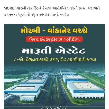
MORBI:મોરબી ચેક રિટર્ન કેસમાં આરોપીને ૧ વર્ષની સખત કેદ અને
વળતર ન ચૂકવે તો વધુ ૧ વર્ષની સજાનો આદેશ