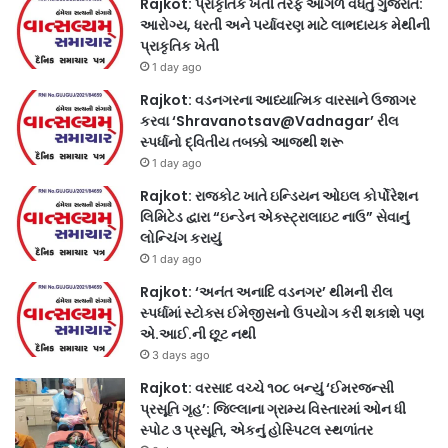
Rajkot: પ્રાકૃતિક ખેતી તરફ આગળ વધતું ગુજરાત:
આરોગ્ય, ધરતી અને પર્યાવરણ માટે લાભદાયક મેથીની
પ્રાકૃતિક ખેતી
1 day ago
Rajkot: વડનગરના આધ્યાત્મિક વારસાને ઉજાગર
કરવા ‘Shravanotsav@Vadnagar’ રીલ
સ્પર્ધાનો દ્વિતીય તબક્કો આજથી શરૂ
1 day ago
Rajkot: રાજકોટ ખાતે ઇન્ડિયન ઓઇલ કોર્પોરેશન
લિમિટેડ દ્વારા “ઇન્ડેન એક્સ્ટ્રાલાઇટ નાઉ” સેવાનું
લોન્ચિંગ કરાયું
1 day ago
Rajkot: ‘અનંત અનાદિ વડનગર’ થીમની રીલ
સ્પર્ધામાં સ્ટોક્સ ઈમેજીસનો ઉપયોગ કરી શકાશે પણ
એ.આઈ.ની છૂટ નથી
3 days ago
Rajkot: વરસાદ વચ્ચે ૧૦૮ બન્યું ‘ઈમરજન્સી
પ્રસૂતિ ગૃહ’: જિલ્લાના ગ્રામ્ય વિસ્તારમાં ઓન ધી
સ્પોટ ૩ પ્રસૂતિ, એકનું હોસ્પિટલ સ્થળાંતર