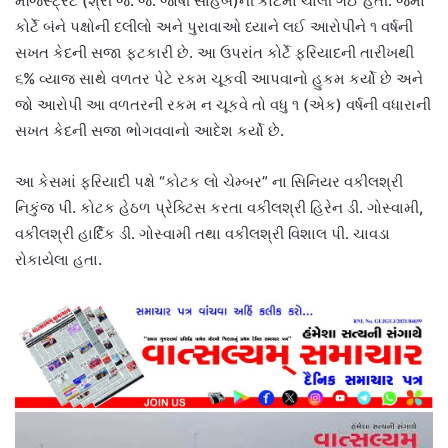
મેજિસ્ટ્રેટ (શ્રી જે. જે. જોષી સાહેબ)ની કોર્ટમાં ચાલી ગઈ હતી. જેમાં
કોર્ટે બંને પક્ષોની દલીલો અને પુરાવાઓ ધ્યાને લઈ આરોપીને ૧ વર્ષની
સખત કેદની સજા ફટકારી છે. આ ઉપરાંત કોર્ટે ફરિયાદની તારીખથી
૬% વ્યાજ સાથે વળતર પેટે રકમ ચૂકવી આપવાનો હુકમ કર્યો છે અને
જો આરોપી આ વળતરની રકમ ન ચૂકવે તો વધુ ૧ (એક) વર્ષની વધારાની
સખત કેદની સજા ભોગવવાનો આદેશ કર્યો છે.
આ કેસમાં ફરિયાદી પક્ષે “કોટક લો ચેમ્બર” ના સિનિયર વકીલશ્રી
નિકુંજ પી. કોટક હેઠળ પ્રેક્ટિસ કરતા વકીલશ્રી હિરેન ડી. ગોસ્વામી,
વકીલશ્રી હાર્દિક ડી. ગોસ્વામી તથા વકીલશ્રી વિશાલ પી. ચાવડા
રોકાયેલા હતા.