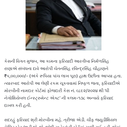
કેસની વિગત મુજબ, આ કામના ફરિયાદી આરતીબા નિર્મળસિંહ
રાણાએ સંબંધના દાવે આરોપી ચેતનસિંહ રવિન્દ્રસિંહ ચૌહાણને
₹૫,૦૦,૦૦૦/- (અંકે રૂપિયા પાંચ લાખ પૂરા) હાથ ઉછીના આપ્યા હતા.
ત્યારબાદ આરોપી આ લેણી રકમ ચૂકવવામાં નિષ્ફળ જતા, ફરિયાદીએ
મોરબીની નામદાર કોર્ટમાં ફોજદારી કેસ નં. ૬૮૯૨/૨૦૨૪ થી ‘ધી
નેગોશિયેબલ ઈન્સ્ટ્રુમેન્ટ એક્ટ’ ની કલમ-૧૩૮ અન્વયે ફરિયાદ
દાખલ કરી હતી.
સદરહું ફરિયાદ શ્રી મોરબીના મહે. ત્રીજા એડી. ચીફ જ્યુડીશિયલ