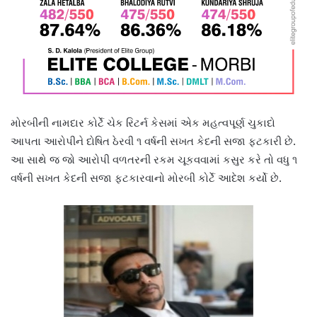
મોરબીની નામદાર કોર્ટે ચેક રિટર્ન કેસમાં એક મહત્વપૂર્ણ ચુકાદો
આપતા આરોપીને દોષિત ઠેરવી ૧ વર્ષની સખત કેદની સજા ફટકારી છે.
આ સાથે જ જો આરોપી વળતરની રકમ ચૂકવવામાં કસુર કરે તો વધુ ૧
વર્ષની સખત કેદની સજા ફટકારવાનો મોરબી કોર્ટે આદેશ કર્યો છે.