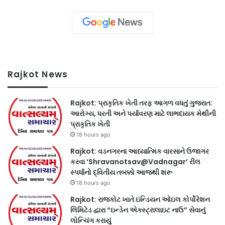
Rajkot News
Rajkot: પ્રાકૃતિક ખેતી તરફ આગળ વધતું ગુજરાત:
આરોગ્ય, ધરતી અને પર્યાવરણ માટે લાભદાયક મેથીની
પ્રાકૃતિક ખેતી
18 hours ago
Rajkot: વડનગરના આધ્યાત્મિક વારસાને ઉજાગર
કરવા ‘Shravanotsav@Vadnagar’ રીલ
સ્પર્ધાનો દ્વિતીય તબક્કો આજથી શરૂ
18 hours ago
Rajkot: રાજકોટ ખાતે ઇન્ડિયન ઓઇલ કોર્પોરેશન
લિમિટેડ દ્વારા “ઇન્ડેન એક્સ્ટ્રાલાઇટ નાઉ” સેવાનું
લોન્ચિંગ કરાયું