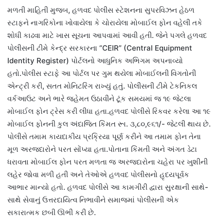
મળતી માહિતી મુજબ, હળવદ પોલીસ સ્ટેશનના સુપરવિઝન હેઠળ
સ્ટાફને નાગરિકોના ખોવાયેલા કે ચોરાયેલા મોબાઈલ ફોન વહેલી તકે
શોધી કાઢવા માટે ખાસ સૂચના આપવામાં આવી હતી. જેને પગલે હળવદ
પોલીસની ટીમે કેન્દ્ર સરકારના “CEIR” (Central Equipment
Identity Register) પોર્ટલનો આધુનિક અભિગમ અપનાવ્યો
હતો.પોલીસ સ્ટાફે આ પોર્ટલ પર ગુમ થયેલા મોબાઈલની વિગતોની
એન્ટ્રી કરી, સતત મોનિટરિંગ રાખ્યું હતું. પોલીસની ટીમે ટેકનિકલ
વર્કઆઉટ અને ભારે જહેમત ઉઠાવીને ટૂંક સમયમાં જ ૧૯ જેટલા
મોબાઈલ ફોન ટ્રેસ કરી લીધા હતા.હળવદ પોલીસે રિકવર કરેલા આ ૧૯
મોબાઈલ ફોનની કુલ અંદાજિત કિંમત રૂા. ૩,૮૦,૯૬૧/- જેટલી થાય છે.
પોલીસે તમામ કાયદાકીય પ્રક્રિયા પૂર્ણ કરીને આ તમામ ફોન તેના
મૂળ અરજદારોને પરત સોંપ્યા હતા.પોતાના કિંમતી અને અંગત ડેટા
ધરાવતા મોબાઈલ ફોન પરત મળતા જ અરજદારોના ચહેરા પર ખુશીની
લહેર જોવા મળી હતી અને તેઓએ હળવદ પોલીસનો હૃદયપૂર્વક
આભાર માન્યો હતો. હળવદ પોલીસે આ કામગીરી દ્વારા સુરક્ષાની સાથે-
સાથે સેવાનું ઉત્તરદાયિત્વ નિભાવીને સમાજમાં પોલીસની એક
સકારાત્મક છબી ઊભી કરી છે.