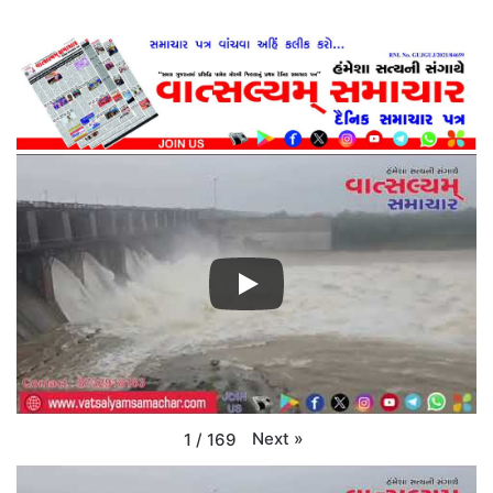
Next
»
1
/
169