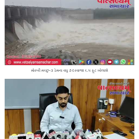
મોરબી મચ્છુ-૩ ડેમના વઘુ ૭ દરવાજા ૬.૫ ફૂટ ખોલાશે