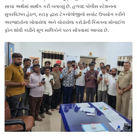
સાચા અર્થમાં સાર્થક કરી બતાવ્યું છે. હળવદ પોલીસ સ્ટેશનના
સુપરવિઝન હેઠળ, સ્ટાફ દ્વારા ટેકનોલોજીનો સચોટ ઉપયોગ કરીને
અરજદારોના ખોવાયેલા અને ચોરાયેલા કરોડોની કિંમતના મોબાઈલ
ફોન શોધી કાઢીને મૂળ માલિકોને પરત સોંપવામાં આવ્યા છે.