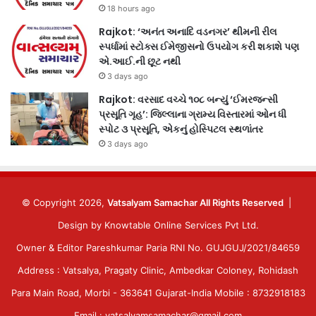
18 hours ago
Rajkot: ‘અનંત અનાદિ વડનગર’ થીમની રીલ
સ્પર્ધામાં સ્ટોક્સ ઈમેજીસનો ઉપયોગ કરી શકાશે પણ
એ.આઈ.ની છૂટ નથી
3 days ago
Rajkot: વરસાદ વચ્ચે ૧૦૮ બન્યું ‘ઈમરજન્સી
પ્રસૂતિ ગૃહ’: જિલ્લાના ગ્રામ્ય વિસ્તારમાં ઓન ધી
સ્પોટ ૩ પ્રસૂતિ, એકનું હોસ્પિટલ સ્થળાંતર
3 days ago
© Copyright 2026,
Vatsalyam Samachar All Rights Reserved
|
Design by
Knowtable Online Services Pvt Ltd.
Owner & Editor Pareshkumar Paria RNI No. GUJGUJ/2021/84659
Address : Vatsalya, Pragaty Clinic, Ambedkar Coloney, Rohidash
Para Main Road, Morbi - 363641 Gujarat-India Mobile : 8732918183
Email : vatsalyamsamachar@gmail.com