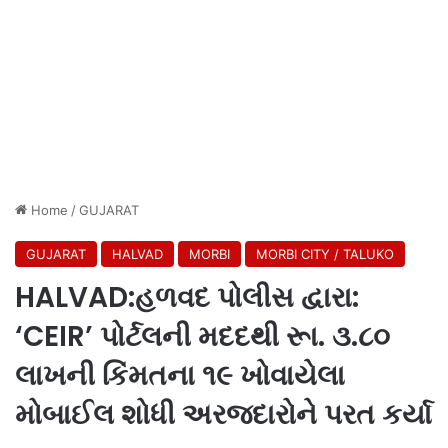
Home
/
GUJARAT
GUJARAT
HALVAD
MORBI
MORBI CITY / TALUKO
HALVAD:હળવદ પોલીસ દ્વારા:
‘CEIR’ પોર્ટલની મદદથી રૂા. ૩.૮૦
લાખની કિંમતના ૧૯ ખોવાયેલા
મોબાઈલ શોધી અરજદારોને પરત કર્યા