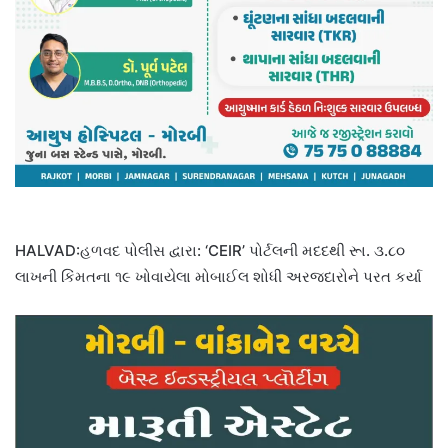
HALVAD:હળવદ પોલીસ દ્વારા: ‘CEIR’ પોર્ટલની મદદથી રૂા. ૩.૮૦
લાખની કિંમતના ૧૯ ખોવાયેલા મોબાઈલ શોધી અરજદારોને પરત કર્યા