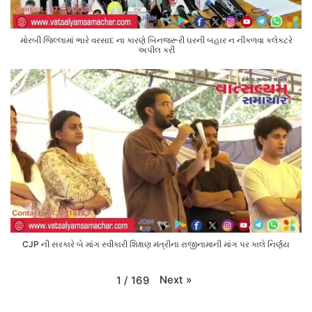
મોરબી જિલ્લામાં ભારે વરસાદ ના કારણે બિનજરૂરી ઘરની બહાર ન નીકળવા કલેક્ટરે
અપીલ કરી
CJP ની સરકારે બે માંગ સ્વીકારી શિક્ષણ મંત્રીના રાજીનામાની માંગ પર કાલે નિર્ણય
Next
»
1
/
169