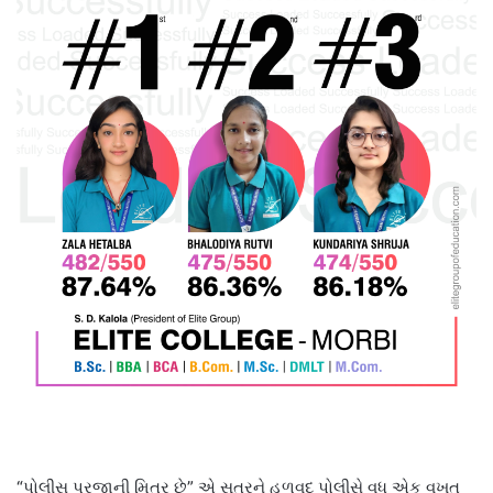
“પોલીસ પ્રજાની મિત્ર છે” એ સૂત્રને હળવદ પોલીસે વધુ એક વખત