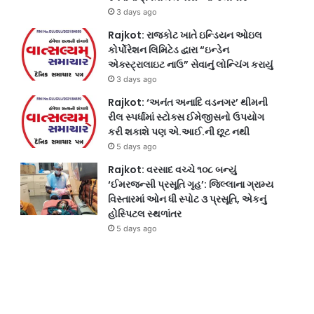
3 days ago
Rajkot: રાજકોટ ખાતે ઇન્ડિયન ઓઇલ
કોર્પોરેશન લિમિટેડ દ્વારા “ઇન્ડેન
એક્સ્ટ્રાલાઇટ નાઉ” સેવાનું લોન્ચિંગ કરાયું
3 days ago
Rajkot: ‘અનંત અનાદિ વડનગર’ થીમની
રીલ સ્પર્ધામાં સ્ટોક્સ ઈમેજીસનો ઉપયોગ
કરી શકાશે પણ એ.આઈ.ની છૂટ નથી
5 days ago
Rajkot: વરસાદ વચ્ચે ૧૦૮ બન્યું
‘ઈમરજન્સી પ્રસૂતિ ગૃહ’: જિલ્લાના ગ્રામ્ય
વિસ્તારમાં ઓન ધી સ્પોટ ૩ પ્રસૂતિ, એકનું
હોસ્પિટલ સ્થળાંતર
5 days ago