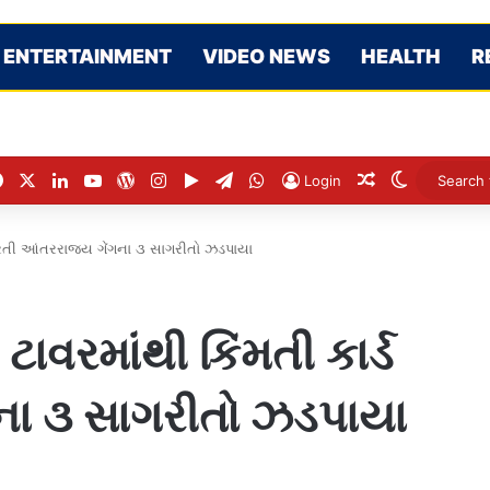
ENTERTAINMENT
VIDEO NEWS
HEALTH
R
Facebook
X
LinkedIn
YouTube
WordPress
Instagram
Google Play
Telegram
WhatsApp
Random Artic
Switch sk
Login
ોરતી આંતરરાજ્ય ગેંગના ૩ સાગરીતો ઝડપાયા
વરમાંથી કિંમતી કાર્ડ
ના ૩ સાગરીતો ઝડપાયા