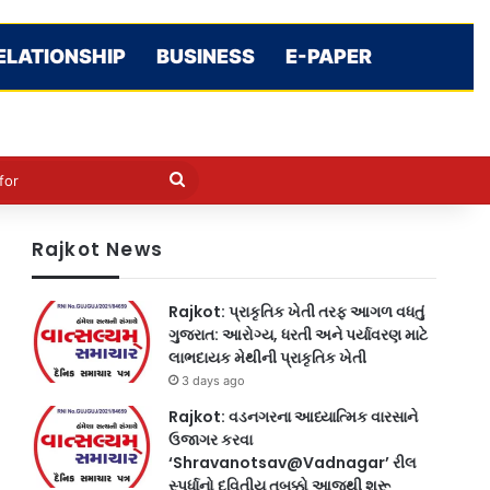
ELATIONSHIP
BUSINESS
E-PAPER
le
in
Search
for
Rajkot News
Rajkot: પ્રાકૃતિક ખેતી તરફ આગળ વધતું
ગુજરાત: આરોગ્ય, ધરતી અને પર્યાવરણ માટે
લાભદાયક મેથીની પ્રાકૃતિક ખેતી
3 days ago
Rajkot: વડનગરના આધ્યાત્મિક વારસાને
ઉજાગર કરવા
‘Shravanotsav@Vadnagar’ રીલ
સ્પર્ધાનો દ્વિતીય તબક્કો આજથી શરૂ