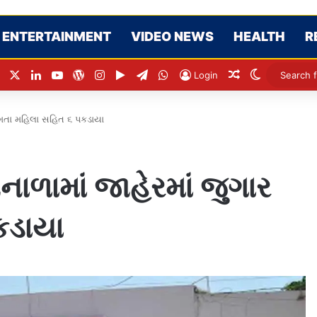
ENTERTAINMENT
VIDEO NEWS
HEALTH
R
Facebook
X
LinkedIn
YouTube
WordPress
Instagram
Google Play
Telegram
WhatsApp
Random Articl
Switch ski
Login
રમતા મહિલા સહિત ૬ પકડાયા
ળામાં જાહેરમાં જુગાર
કડાયા