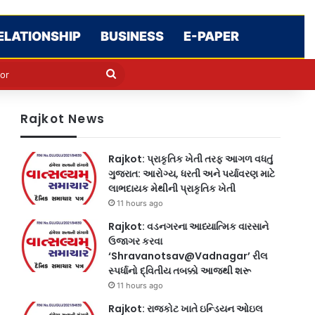
ELATIONSHIP
BUSINESS
E-PAPER
e
n
Search
for
Rajkot News
Rajkot: પ્રાકૃતિક ખેતી તરફ આગળ વધતું
ગુજરાત: આરોગ્ય, ધરતી અને પર્યાવરણ માટે
લાભદાયક મેથીની પ્રાકૃતિક ખેતી
11 hours ago
Rajkot: વડનગરના આધ્યાત્મિક વારસાને
ઉજાગર કરવા
‘Shravanotsav@Vadnagar’ રીલ
સ્પર્ધાનો દ્વિતીય તબક્કો આજથી શરૂ
11 hours ago
Rajkot: રાજકોટ ખાતે ઇન્ડિયન ઓઇલ