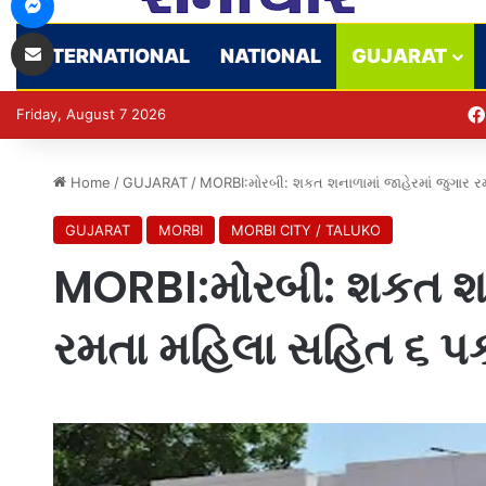
Share via Email
INTERNATIONAL
NATIONAL
GUJARAT
Friday, August 7 2026
Home
/
GUJARAT
/
MORBI:મોરબી: શકત શનાળામાં જાહેરમાં જુગાર 
GUJARAT
MORBI
MORBI CITY / TALUKO
MORBI:મોરબી: શકત શના
રમતા મહિલા સહિત ૬ પ