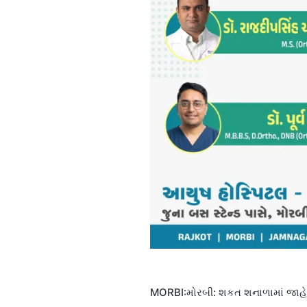
MORBI:મોરબી: શકત શનાળામાં જાહેર