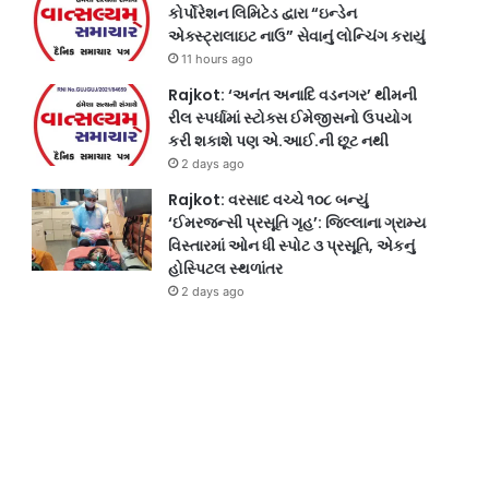
કોર્પોરેશન લિમિટેડ દ્વારા “ઇન્ડેન
એક્સ્ટ્રાલાઇટ નાઉ” સેવાનું લોન્ચિંગ કરાયું
11 hours ago
Rajkot: ‘અનંત અનાદિ વડનગર’ થીમની
રીલ સ્પર્ધામાં સ્ટોક્સ ઈમેજીસનો ઉપયોગ
કરી શકાશે પણ એ.આઈ.ની છૂટ નથી
2 days ago
Rajkot: વરસાદ વચ્ચે ૧૦૮ બન્યું
‘ઈમરજન્સી પ્રસૂતિ ગૃહ’: જિલ્લાના ગ્રામ્ય
વિસ્તારમાં ઓન ધી સ્પોટ ૩ પ્રસૂતિ, એકનું
હોસ્પિટલ સ્થળાંતર
2 days ago