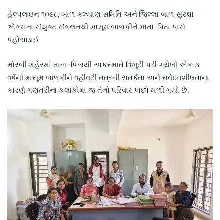
હેલ્પલાઇન ૧૦૯૮, બાળ કલ્યાણ સમિતિ અને જિલ્લા બાળ સુરક્ષા
એકમના સંયુક્ત સંકલનથી માસૂમ બાળકીને માતા-પિતા પાસે
પહોંચાડાઈ
મોરબી શહેરમાં માતા-પિતાથી અકસ્માતે વિખૂટી પડી ગયેલી એક ૩
વર્ષની માસૂમ બાળકીને વહીવટી તંત્રની સતર્કતા અને સંવેદનશીલતાના
કારણે ગણતરીના કલાકોમાં જ તેનો પરિવાર પાછો મળી ગયો છે.