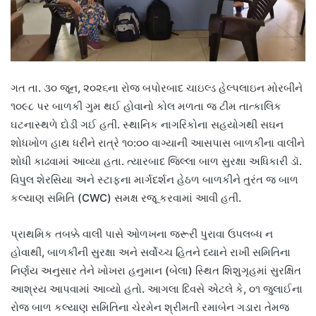
ગત તા. ૩૦ જૂન, ૨૦૨૬ના રોજ બપોરબાદ ચાઇલ્ડ હેલ્પલાઇન મોરબીને
૧૦૯૮ પર બાળકી ગુમ થઈ હોવાનો કોલ મળતા જ ટીમ તાત્કાલિક
ઘટનાસ્થળે દોડી ગઈ હતી. સ્થાનિક નાગરિકોના સહયોગથી સઘન
શોધખોળ હાથ ધરીને રાત્રે ૧૦:૦૦ વાગ્યાની આસપાસ બાળકીના વાલીને
શોધી કાઢવામાં આવ્યા હતા. ત્યારબાદ જિલ્લા બાળ સુરક્ષા અધિકારી ડૉ.
વિપુલ શેરસિયા અને સ્ટાફના માર્ગદર્શન હેઠળ બાળકીને તુરંત જ બાળ
કલ્યાણ સમિતિ (CWC) સમક્ષ રજૂ કરવામાં આવી હતી.
પ્રાથમિક તબક્કે વાલી પાસે ઓળખના જરૂરી પુરાવા ઉપલબ્ધ ન
હોવાથી, બાળકીની સુરક્ષા અને સર્વોચ્ચ હિતને ધ્યાને રાખી સમિતિના
નિર્ણય અનુસાર તેને ખોખરા હનુમાન (બેલા) સ્થિત શિશુગૃહમાં સુરક્ષિત
આશ્રય આપવામાં આવ્યો હતો. આગલા દિવસે એટલે કે, ૦૧ જુલાઈના
રોજ બાળ કલ્યાણ સમિતિના ચેરમેન શ્રીમતી રમાબેન ગડારા તેમજ