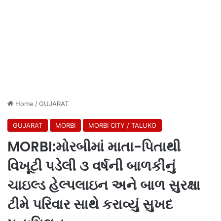
Home
/
GUJARAT
GUJARAT
MORBI
MORBI CITY / TALUKO
MORBI:મોરબીમાં માતા-પિતાથી
વિખૂટી પડેલી ૩ વર્ષની બાળકીનું
ચાઇલ્ડ હેલ્પલાઇન અને બાળ સુરક્ષા
ટીમે પરિવાર સાથે કરાવ્યું સુખદ