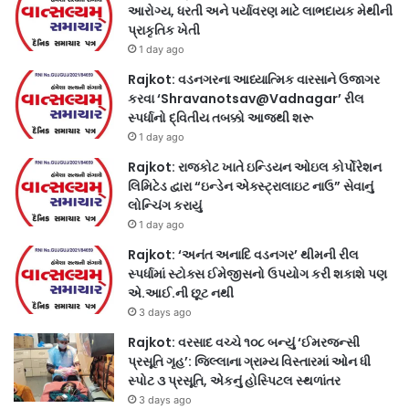
આરોગ્ય, ધરતી અને પર્યાવરણ માટે લાભદાયક મેથીની
પ્રાકૃતિક ખેતી
1 day ago
Rajkot: વડનગરના આધ્યાત્મિક વારસાને ઉજાગર
કરવા ‘Shravanotsav@Vadnagar’ રીલ
સ્પર્ધાનો દ્વિતીય તબક્કો આજથી શરૂ
1 day ago
Rajkot: રાજકોટ ખાતે ઇન્ડિયન ઓઇલ કોર્પોરેશન
લિમિટેડ દ્વારા “ઇન્ડેન એક્સ્ટ્રાલાઇટ નાઉ” સેવાનું
લોન્ચિંગ કરાયું
1 day ago
Rajkot: ‘અનંત અનાદિ વડનગર’ થીમની રીલ
સ્પર્ધામાં સ્ટોક્સ ઈમેજીસનો ઉપયોગ કરી શકાશે પણ
એ.આઈ.ની છૂટ નથી
3 days ago
Rajkot: વરસાદ વચ્ચે ૧૦૮ બન્યું ‘ઈમરજન્સી
પ્રસૂતિ ગૃહ’: જિલ્લાના ગ્રામ્ય વિસ્તારમાં ઓન ધી
સ્પોટ ૩ પ્રસૂતિ, એકનું હોસ્પિટલ સ્થળાંતર
3 days ago