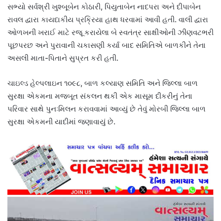
સભ્યો સર્વશ્રી ખુશ્બૂબેન કોઠારી, પિયુતાબેન નાદપરા અને દીપાબેન
રાવલ દ્વારા કાયદાકીય પ્રક્રિયા હાથ ધરવામાં આવી હતી. વાલી દ્વારા
ઓળખની ખરાઈ માટે રજૂ કરાયેલા બે સ્વતંત્ર સાક્ષીઓની ઝીણવટભરી
પૂછપરછ અને પુરાવાની ચકાસણી કર્યા બાદ સમિતિએ બાળકીને તેના
અસલી માતા-પિતાને સુપ્રત કરી હતી.
ચાઇલ્ડ હેલ્પલાઇન ૧૦૯૮, બાળ કલ્યાણ સમિતિ અને જિલ્લા બાળ
સુરક્ષા એકમના મજબૂત સંકલન થકી એક માસૂમ દીકરીનું તેના
પરિવાર સાથે પુનઃમિલન કરાવવામાં આવ્યું છે તેવું મોરબી જિલ્લા બાળ
સુરક્ષા એકમની યાદીમાં જણાવાયું છે.