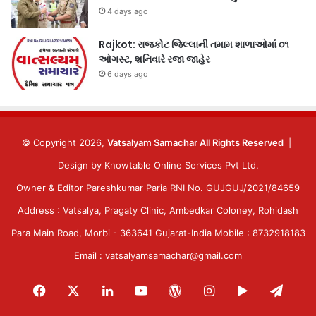
4 days ago
Rajkot: રાજકોટ જિલ્લાની તમામ શાળાઓમાં ૦૧
ઓગસ્ટ, શનિવારે રજા જાહેર
6 days ago
© Copyright 2026,
Vatsalyam Samachar All Rights Reserved
|
Design by
Knowtable Online Services Pvt Ltd.
Owner & Editor Pareshkumar Paria RNI No. GUJGUJ/2021/84659
Address : Vatsalya, Pragaty Clinic, Ambedkar Coloney, Rohidash
Para Main Road, Morbi - 363641 Gujarat-India Mobile : 8732918183
Email : vatsalyamsamachar@gmail.com
Facebook
X
LinkedIn
YouTube
WordPress
Instagram
Google
Tele