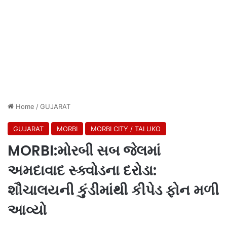
Home
/
GUJARAT
GUJARAT
MORBI
MORBI CITY / TALUKO
MORBI:મોરબી સબ જેલમાં
અમદાવાદ સ્ક્વોડના દરોડા:
શૌચાલયની કુંડીમાંથી કીપેડ ફોન મળી
આવ્યો