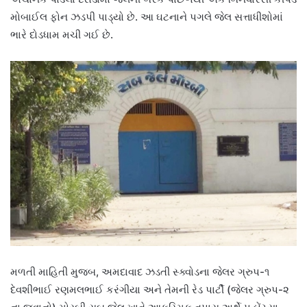
મોબાઈલ ફોન ઝડપી પાડ્યો છે. આ ઘટનાને પગલે જેલ સત્તાધીશોમાં
ભારે દોડધામ મચી ગઈ છે.
મળતી માહિતી મુજબ, અમદાવાદ ઝડતી સ્ક્વોડના જેલર ગ્રુપ-૧
દેવશીભાઈ રણમલભાઈ કરંગીયા અને તેમની રેડ પાર્ટી (જેલર ગ્રુપ-૨