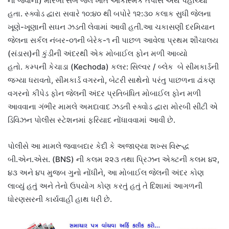
ના જવાનો) મોરબી સબ જેલ ખાતે આકસ્મિક તપાસ અર્થે પહોંચ્યા
હતા. સ્ક્વોડ દ્વારા સવારે ૧૦:૪૦ થી બપોરે ૧૨:૩૦ કલાક સુધી જેલના
ખૂણે-ખૂણાની સઘન ઝડતી લેવામાં આવી હતી.આ ચકાસણી દરમિયાન
જેલના સર્કલ નંબર-૦૧ની બેરેક-૧ ની પાછળ આવેલા પ્રથમ શૌચાલય
(સંડાસ)ની કુંડીની અંદરથી એક મોબાઈલ ફોન મળી આવ્યો
હતો. કમ્પની કેચાડા (Kechoda) કલર: સિલ્વર / બ્લેક બે સીમકાર્ડની
જગ્યા ધરાવતો, સીમકાર્ડ વગરનો, બેટરી સાથેનો પરંતુ પાછળના ઢાંકણ
વગરનો કીપેડ ફોન જેલની અંદર પ્રતિબંધિત મોબાઈલ ફોન મળી
આવવાના ગંભીર મામલે અમદાવાદ ઝડતી સ્ક્વોડ દ્વારા મોરબી સીટી એ
ડિવિઝન પોલીસ સ્ટેશનમાં ફરિયાદ નોંધાવવામાં આવી છે.
પોલીસે આ મામલે જવાબદાર કેદી કે અજાણ્યા શખ્સ વિરૂદ્ધ
બી.એન.એસ. (BNS) ની કલમ ૨૨૩ તથા પ્રિઝન એક્ટની કલમ ૪૨,
૪૩ અને ૪૫ મુજબ ગુનો નોંધીને, આ મોબાઈલ જેલની અંદર કોણ
લાવ્યું હતું અને તેનો ઉપયોગ કોણ કરતું હતું તે દિશામાં આગળની
ધોરણસરની કાર્યવાહી હાથ ધરી છે.