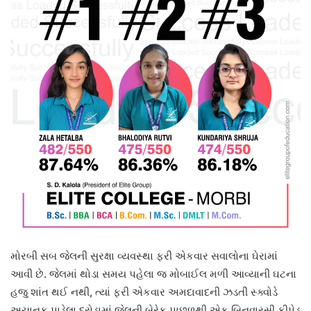
મોરબી સબ જેલની સુરક્ષા વ્યવસ્થા ફરી એકવાર સવાલોના ઘેરામાં
આવી છે. જેલમાં થોડા સમય પહેલા જ મોબાઈલ મળી આવ્યાની ઘટના
હજુ શાંત થઈ નથી, ત્યાં ફરી એકવાર અમદાવાદની ઝડતી સ્ક્વોડે
અચાનક પાડેલા દરોડામાં જેલની બેરેક પાછળથી એક બિનવારસી કીપેડ