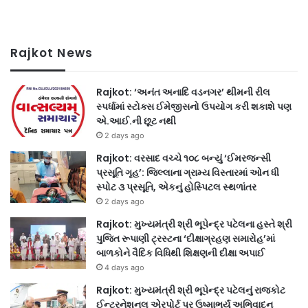
Rajkot News
Rajkot: ‘અનંત અનાદિ વડનગર’ થીમની રીલ
સ્પર્ધામાં સ્ટોક્સ ઈમેજીસનો ઉપયોગ કરી શકાશે પણ
એ.આઈ.ની છૂટ નથી
2 days ago
Rajkot: વરસાદ વચ્ચે ૧૦૮ બન્યું ‘ઈમરજન્સી
પ્રસૂતિ ગૃહ’: જિલ્લાના ગ્રામ્ય વિસ્તારમાં ઓન ધી
સ્પોટ ૩ પ્રસૂતિ, એકનું હોસ્પિટલ સ્થળાંતર
2 days ago
Rajkot: મુખ્યમંત્રી શ્રી ભૂપેન્દ્ર પટેલના હસ્તે શ્રી
પુજિત રૂપાણી ટ્રસ્ટના ‘દીક્ષાગ્રહણ સમારોહ’માં
બાળકોને વૈદિક વિધિથી શિક્ષણની દીક્ષા અપાઈ
4 days ago
Rajkot: મુખ્યમંત્રી શ્રી ભૂપેન્દ્ર પટેલનું રાજકોટ
ઈન્ટરનેશનલ એરપોર્ટ પર ઉષ્માભર્યું અભિવાદન