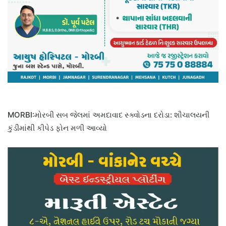
MORBI:મોરબી સબ જેલમાં અમદાવાદ સ્ક્વોડના દરોડા: શૌચાલયની
કુંડીમાંથી કીપેડ ફોન મળી આવ્યો