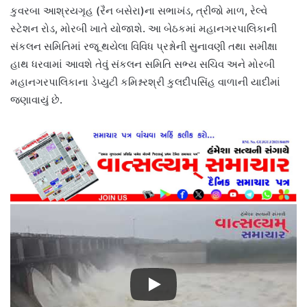
કુવરબા આશ્રયગૃહ (રૈન બસેરા)ના સભાખંડ, ત્રીજો માળ, રેલ્વે
સ્ટેશન રોડ, મોરબી ખાતે યોજાશે. આ બેઠકમાં મહાનગરપાલિકાની
સંકલન સમિતિમાં રજૂ થયેલા વિવિધ પ્રશ્નોની સુનાવણી તથા સમીક્ષા
હાથ ધરવામાં આવશે તેવું સંકલન સમિતિ સભ્ય સચિવ અને મોરબી
મહાનગરપાલિકાના ડેપ્યુટી કમિશ્નરશ્રી કુલદીપસિંહ વાળાની યાદીમાં
જણાવાયું છે.