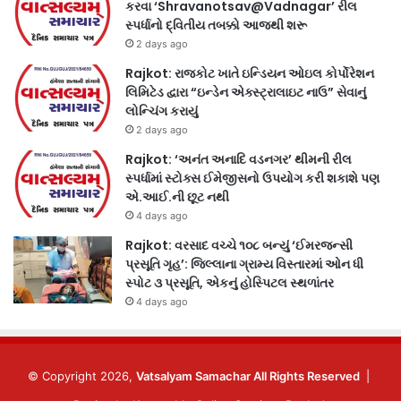
કરવા ‘Shravanotsav@Vadnagar’ રીલ
સ્પર્ધાનો દ્વિતીય તબક્કો આજથી શરૂ
2 days ago
Rajkot: રાજકોટ ખાતે ઇન્ડિયન ઓઇલ કોર્પોરેશન
લિમિટેડ દ્વારા “ઇન્ડેન એક્સ્ટ્રાલાઇટ નાઉ” સેવાનું
લોન્ચિંગ કરાયું
2 days ago
Rajkot: ‘અનંત અનાદિ વડનગર’ થીમની રીલ
સ્પર્ધામાં સ્ટોક્સ ઈમેજીસનો ઉપયોગ કરી શકાશે પણ
એ.આઈ.ની છૂટ નથી
4 days ago
Rajkot: વરસાદ વચ્ચે ૧૦૮ બન્યું ‘ઈમરજન્સી
પ્રસૂતિ ગૃહ’: જિલ્લાના ગ્રામ્ય વિસ્તારમાં ઓન ધી
સ્પોટ ૩ પ્રસૂતિ, એકનું હોસ્પિટલ સ્થળાંતર
4 days ago
© Copyright 2026,
Vatsalyam Samachar All Rights Reserved
|