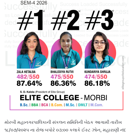
મોરબી મહાનગરપાલિકાની સંકલન સમિતિની બેઠક આગામી તારીખ
૧૮/૦૭/૨૦૨૫ ના રોજ બપોરે ૦૩:૦૦ કલાકે ઈસ્ટ ઝોન, મહારાણી નંદ