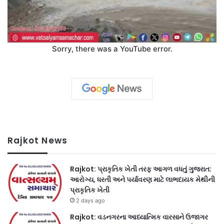
Sorry, there was a YouTube error.
Rajkot News
Rajkot: પ્રાકૃતિક ખેતી તરફ આગળ વધતું ગુજરાત:
આરોગ્ય, ધરતી અને પર્યાવરણ માટે લાભદાયક મેથીની
પ્રાકૃતિક ખેતી
2 days ago
Rajkot: વડનગરના આધ્યાત્મિક વારસાને ઉજાગર