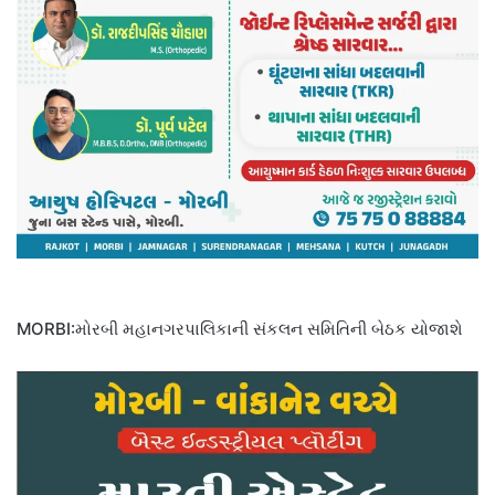
MORBI:મોરબી મહાનગરપાલિકાની સંકલન સમિતિની બેઠક યોજાશે