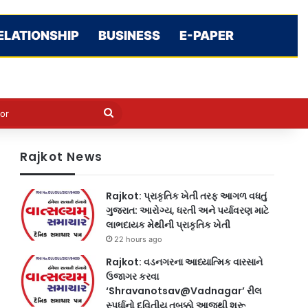
ELATIONSHIP
BUSINESS
E-PAPER
e
n
Search
for
Rajkot News
Rajkot: પ્રાકૃતિક ખેતી તરફ આગળ વધતું
ગુજરાત: આરોગ્ય, ધરતી અને પર્યાવરણ માટે
લાભદાયક મેથીની પ્રાકૃતિક ખેતી
22 hours ago
Rajkot: વડનગરના આધ્યાત્મિક વારસાને
ઉજાગર કરવા
‘Shravanotsav@Vadnagar’ રીલ
સ્પર્ધાનો દ્વિતીય તબક્કો આજથી શરૂ