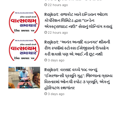
22 hours ago
Rajkot: રાજકોટ ખાતે ઇન્ડિયન ઓઇલ
કોર્પોરેશન લિમિટેડ દ્વારા “ઇન્ડેન
એક્સ્ટ્રાલાઇટ નાઉ” સેવાનું લોન્ચિંગ કરાયું
22 hours ago
Rajkot: ‘અનંત અનાદિ વડનગર’ થીમની
રીલ સ્પર્ધામાં સ્ટોક્સ ઈમેજીસનો ઉપયોગ
કરી શકાશે પણ એ.આઈ.ની છૂટ નથી
3 days ago
Rajkot: વરસાદ વચ્ચે ૧૦૮ બન્યું
‘ઈમરજન્સી પ્રસૂતિ ગૃહ’: જિલ્લાના ગ્રામ્ય
વિસ્તારમાં ઓન ધી સ્પોટ ૩ પ્રસૂતિ, એકનું
હોસ્પિટલ સ્થળાંતર
3 days ago