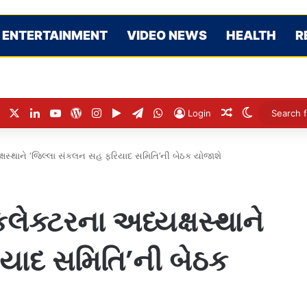
ENTERTAINMENT
VIDEO NEWS
HEALTH
R
Facebook
X
LinkedIn
YouTube
WordPress
Instagram
Google Play
Telegram
WhatsApp
Random Articl
Switch ski
Login
્ષસ્થાને ‘જિલ્લા સંકલન સહ ફરિયાદ સમિતિ’ની બેઠક યોજાશે
ેક્ટરના અધ્યક્ષસ્થાને
યાદ સમિતિ’ની બેઠક