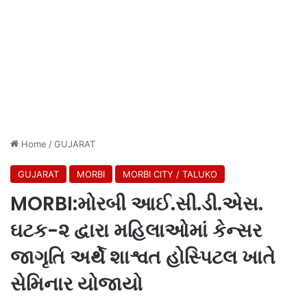
Home
/
GUJARAT
GUJARAT
MORBI
MORBI CITY / TALUKO
MORBI:મોરબી આઈ.સી.ડી.એસ.
ઘટક-૨ દ્વારા મહિલાઓમાં કેન્સર
જાગૃતિ અર્થે શાશ્વત હોસ્પિટલ ખાતે
સેમિનાર યોજાયો