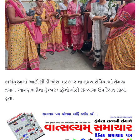
કાર્યક્રમમાં આઈ.સી.ડી.એસ. ઘટક-૨ ના મુખ્ય સેવિકાઓ તેમજ
તમામ આંગણવાડીના હેલ્પર બહેનો મોટી સંખ્યામાં ઉપસ્થિત રહ્યા
હતા.