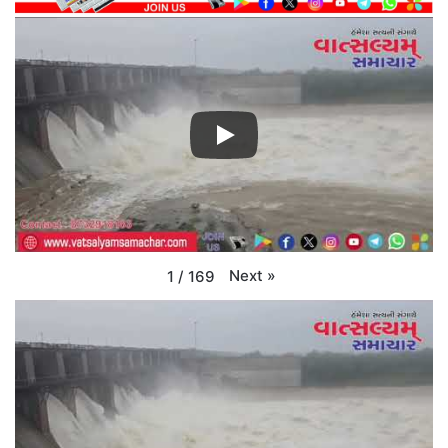
Next
»
1
/
169