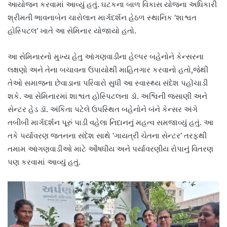
આયોજન કરવામાં આવ્યું હતું. ઘટકના બાળ વિકાસ યોજના અધિકારી
શ્રીમતી ભાવનાબેન ચારોલાન માર્ગદર્શન હેઠળ સ્થાનિક ‘શાશ્વત
હોસ્પિટલ’ ખાતે આ સેમિનાર યોજાયો હતો.
આ સેમિનારનો મુખ્ય હેતુ આંગણવાડીના હેલ્પર બહેનોને કેન્સરના
લક્ષણો અને તેના બચાવના ઉપાયોથી માહિતગાર કરવાનો હતો,જેથી
તેઓ સમાજના છેવાડાના પરિવારો સુધી આ સ્વાસ્થ્ય સંદેશ પહોંચાડી
શકે. આ સેમિનારમાં શાશ્વત હોસ્પિટલના ડૉ. અશ્વિની જસાણી અને
સેન્ટર હેડ ડૉ. અંકિતા પટેલે ઉપસ્થિત બહેનોને બંને કેન્સર અંગે
તબીબી માર્ગદર્શન પૂરું પાડી વહેલા નિદાનનું મહત્વ સમજાવ્યું હતું. આ
તકે પર્યાવરણ જતનના સંદેશ સાથે ‘ગાયત્રી ચેતના સેન્ટર’ તરફથી
તમામ આંગણવાડીઓ માટે ઔષધીય અને પર્યાવરણીય રોપાનું વિતરણ
પણ કરવામાં આવ્યું હતું.