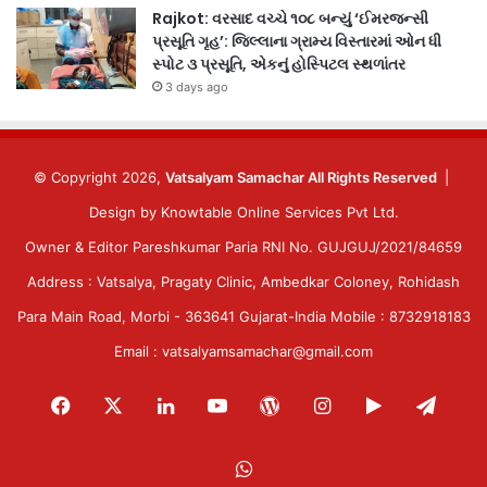
Rajkot: વરસાદ વચ્ચે ૧૦૮ બન્યું ‘ઈમરજન્સી
પ્રસૂતિ ગૃહ’: જિલ્લાના ગ્રામ્ય વિસ્તારમાં ઓન ધી
સ્પોટ ૩ પ્રસૂતિ, એકનું હોસ્પિટલ સ્થળાંતર
3 days ago
© Copyright 2026,
Vatsalyam Samachar All Rights Reserved
|
Design by
Knowtable Online Services Pvt Ltd.
Owner & Editor Pareshkumar Paria RNI No. GUJGUJ/2021/84659
Address : Vatsalya, Pragaty Clinic, Ambedkar Coloney, Rohidash
Para Main Road, Morbi - 363641 Gujarat-India Mobile : 8732918183
Email : vatsalyamsamachar@gmail.com
Facebook
X
LinkedIn
YouTube
WordPress
Instagram
Google
Tele
Play
WhatsApp