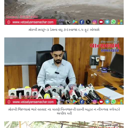
મોરબી મચ્છુ-૩ ડેમના વઘુ ૭ દરવાજા ૬.૫ ફૂટ ખોલાશે
મોરબી જિલ્લામાં ભારે વરસાદ ના કારણે બિનજરૂરી ઘરની બહાર ન નીકળવા કલેક્ટરે
અપીલ કરી