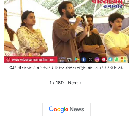
CJP ની સરકારે બે માંગ સ્વીકારી શિક્ષણ મંત્રીના રાજીનામાની માંગ પર કાલે નિર્ણય
Next
»
1
/
169