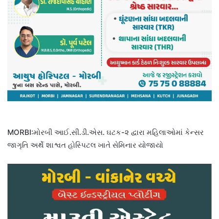
MORBI:મોરબી આઈ.સી.ડી.એસ. ઘટક-૨ દ્વારા મહિલાઓમાં કેન્સર
જાગૃતિ અર્થે શાશ્વત હોસ્પિટલ ખાતે સેમિનાર યોજાયો