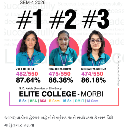
આંગણવાડીના હેલ્પર બહેનોને બ્રેસ્ટ અને સર્વાઇકલ કેન્સર વિશે
માહિતગાર કરાયા