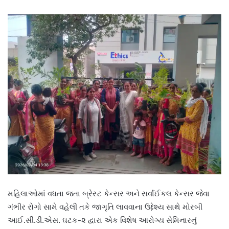
મહિલાઓમાં વધતા જતા બ્રેસ્ટ કેન્સર અને સર્વાઈકલ કેન્સર જેવા
ગંભીર રોગો સામે વહેલી તકે જાગૃતિ લાવવાના ઉદ્દેશ્ય સાથે મોરબી
આઈ.સી.ડી.એસ. ઘટક-૨ દ્વારા એક વિશેષ આરોગ્ય સેમિનારનું