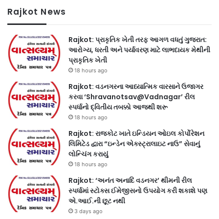
Rajkot News
Rajkot: પ્રાકૃતિક ખેતી તરફ આગળ વધતું ગુજરાત:
આરોગ્ય, ધરતી અને પર્યાવરણ માટે લાભદાયક મેથીની
પ્રાકૃતિક ખેતી
18 hours ago
Rajkot: વડનગરના આધ્યાત્મિક વારસાને ઉજાગર
કરવા ‘Shravanotsav@Vadnagar’ રીલ
સ્પર્ધાનો દ્વિતીય તબક્કો આજથી શરૂ
18 hours ago
Rajkot: રાજકોટ ખાતે ઇન્ડિયન ઓઇલ કોર્પોરેશન
લિમિટેડ દ્વારા “ઇન્ડેન એક્સ્ટ્રાલાઇટ નાઉ” સેવાનું
લોન્ચિંગ કરાયું
18 hours ago
Rajkot: ‘અનંત અનાદિ વડનગર’ થીમની રીલ
સ્પર્ધામાં સ્ટોક્સ ઈમેજીસનો ઉપયોગ કરી શકાશે પણ
એ.આઈ.ની છૂટ નથી
3 days ago