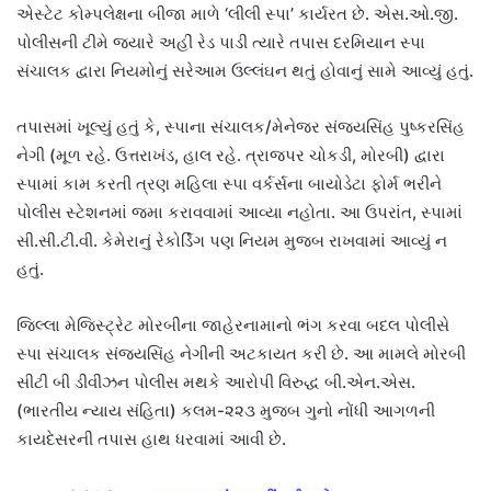
એસ્ટેટ કોમ્પલેક્ષના બીજા માળે ‘લીલી સ્પા’ કાર્યરત છે. એસ.ઓ.જી.
પોલીસની ટીમે જ્યારે અહીં રેડ પાડી ત્યારે તપાસ દરમિયાન સ્પા
સંચાલક દ્વારા નિયમોનું સરેઆમ ઉલ્લંઘન થતું હોવાનું સામે આવ્યું હતું.
તપાસમાં ખૂલ્યું હતું કે, સ્પાના સંચાલક/મેનેજર સંજયસિંહ પુષ્કરસિંહ
નેગી (મૂળ રહે. ઉત્તરાખંડ, હાલ રહે. ત્રાજપર ચોકડી, મોરબી) દ્વારા
સ્પામાં કામ કરતી ત્રણ મહિલા સ્પા વર્કર્સના બાયોડેટા ફોર્મ ભરીને
પોલીસ સ્ટેશનમાં જમા કરાવવામાં આવ્યા નહોતા. આ ઉપરાંત, સ્પામાં
સી.સી.ટી.વી. કેમેરાનું રેકોર્ડિંગ પણ નિયમ મુજબ રાખવામાં આવ્યું ન
હતું.
જિલ્લા મેજિસ્ટ્રેટ મોરબીના જાહેરનામાનો ભંગ કરવા બદલ પોલીસે
સ્પા સંચાલક સંજયસિંહ નેગીની અટકાયત કરી છે. આ મામલે મોરબી
સીટી બી ડીવીઝન પોલીસ મથકે આરોપી વિરુદ્ધ બી.એન.એસ.
(ભારતીય ન્યાય સંહિતા) કલમ-૨૨૩ મુજબ ગુનો નોંધી આગળની
કાયદેસરની તપાસ હાથ ધરવામાં આવી છે.