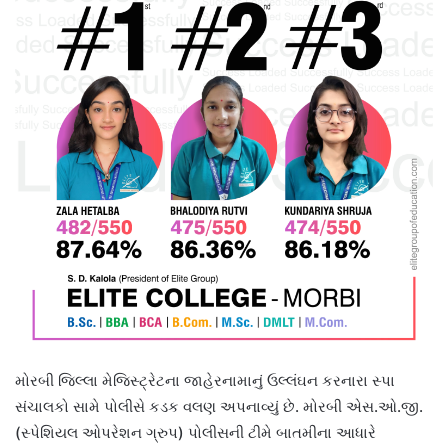
મોરબી જિલ્લા મેજિસ્ટ્રેટના જાહેરનામાનું ઉલ્લંઘન કરનારા સ્પા
સંચાલકો સામે પોલીસે કડક વલણ અપનાવ્યું છે. મોરબી એસ.ઓ.જી.
(સ્પેશિયલ ઓપરેશન ગ્રુપ) પોલીસની ટીમે બાતમીના આધારે