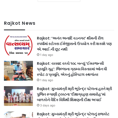
Rajkot News
Rajkot: ‘અનંત અનાદિ વડનગર’ થીમની રીલ
સ્પર્ધામાં સ્ટોક્સ ઈમેજીસનો ઉપયોગ કરી શકાશે પણ
એ.આઈ.ની છૂટ નથી
1 day ago
Rajkot: વરસાદ વચ્ચે ૧૦૮ બન્યું ‘ઈમરજન્સી
પ્રસૂતિ ગૃહ’: જિલ્લાના ગ્રામ્ય વિસ્તારમાં ઓન ધી
સ્પોટ ૩ પ્રસૂતિ, એકનું હોસ્પિટલ સ્થળાંતર
1 day ago
Rajkot: મુખ્યમંત્રી શ્રી ભૂપેન્દ્ર પટેલના હસ્તે શ્રી
પુજિત રૂપાણી ટ્રસ્ટના ‘દીક્ષાગ્રહણ સમારોહ’માં
બાળકોને વૈદિક વિધિથી શિક્ષણની દીક્ષા અપાઈ
3 days ago
Rajkot: મુખ્યમંત્રી શ્રી ભૂપેન્દ્ર પટેલનું રાજકોટ