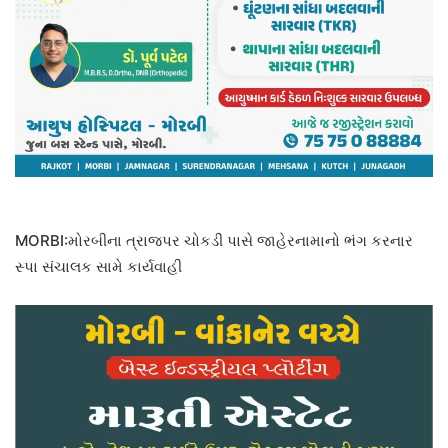
MORBI:મોરબીના ત્રાજપર ચોકડી પાસે જાહેરનામાનો ભંગ કરનાર
સ્પા સંચાલક સામે કાર્યવાહી