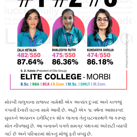
મોરબી તાલુકાના રાજપર ગામેથી એક અત્યંત દુઃખદ અને કાળજું
કંપાવી દેનારી ઘટના સામે આવી છે. અહીં એક ૧૮ વર્ષના આશાસ્પદ
યુવકને અચાનક ઇલેક્ટ્રિક શોક લાગતા તેનું ઘટનાસ્થળે જ કરૂણ
મોત નીપજ્યું છે. આ બનાવને પગલે સમગ્ર પંથકમાં અરેરાટી વ્યાપી
ગઈ છે અને પરિવારમાં શોકનું મોજું ફરી વળ્યું છે.