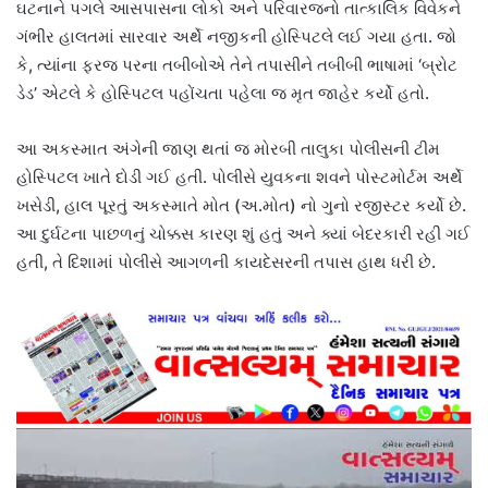
ઘટનાને પગલે આસપાસના લોકો અને પરિવારજનો તાત્કાલિક વિવેકને
ગંભીર હાલતમાં સારવાર અર્થે નજીકની હોસ્પિટલે લઈ ગયા હતા. જો
કે, ત્યાંના ફરજ પરના તબીબોએ તેને તપાસીને તબીબી ભાષામાં ‘બ્રોટ
ડેડ’ એટલે કે હોસ્પિટલ પહોંચતા પહેલા જ મૃત જાહેર કર્યો હતો.
આ અકસ્માત અંગેની જાણ થતાં જ મોરબી તાલુકા પોલીસની ટીમ
હોસ્પિટલ ખાતે દોડી ગઈ હતી. પોલીસે યુવકના શવને પોસ્ટમોર્ટમ અર્થે
ખસેડી, હાલ પૂરતું અકસ્માતે મોત (અ.મોત) નો ગુનો રજીસ્ટર કર્યો છે.
આ દુર્ઘટના પાછળનું ચોક્કસ કારણ શું હતું અને ક્યાં બેદરકારી રહી ગઈ
હતી, તે દિશામાં પોલીસે આગળની કાયદેસરની તપાસ હાથ ધરી છે.