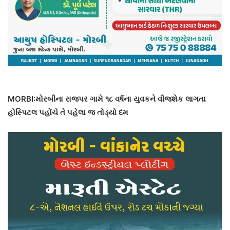
MORBI:મોરબીના રાજપર ગામે ૧૮ વર્ષના યુવકને વીજશેક લાગતા
હોસ્પિટલ પહોંચે તે પહેલા જ તોડ્યો દમ