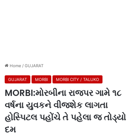
Home
/
GUJARAT
GUJARAT
MORBI
MORBI CITY / TALUKO
MORBI:મોરબીના રાજપર ગામે ૧૮
વર્ષના યુવકને વીજશેક લાગતા
હોસ્પિટલ પહોંચે તે પહેલા જ તોડ્યો
દમ