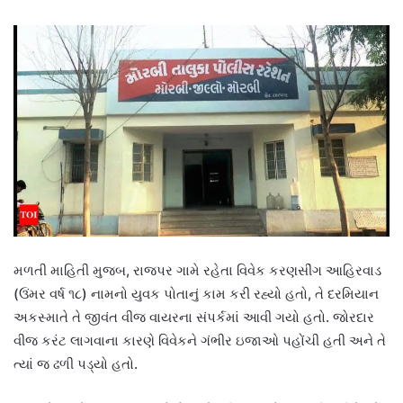
મળતી માહિતી મુજબ, રાજપર ગામે રહેતા વિવેક કરણસીંગ આહિરવાડ
(ઉંમર વર્ષ ૧૮) નામનો યુવક પોતાનું કામ કરી રહ્યો હતો, તે દરમિયાન
અકસ્માતે તે જીવંત વીજ વાયરના સંપર્કમાં આવી ગયો હતો. જોરદાર
વીજ કરંટ લાગવાના કારણે વિવેકને ગંભીર ઇજાઓ પહોંચી હતી અને તે
ત્યાં જ ઢળી પડ્યો હતો.