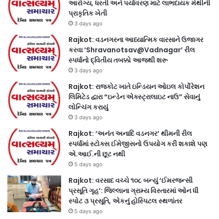
આરોગ્ય, ધરતી અને પર્યાવરણ માટે લાભદાયક મેથીની
પ્રાકૃતિક ખેતી
3 days ago
Rajkot: વડનગરના આધ્યાત્મિક વારસાને ઉજાગર
કરવા ‘Shravanotsav@Vadnagar’ રીલ
સ્પર્ધાનો દ્વિતીય તબક્કો આજથી શરૂ
3 days ago
Rajkot: રાજકોટ ખાતે ઇન્ડિયન ઓઇલ કોર્પોરેશન
લિમિટેડ દ્વારા “ઇન્ડેન એક્સ્ટ્રાલાઇટ નાઉ” સેવાનું
લોન્ચિંગ કરાયું
3 days ago
Rajkot: ‘અનંત અનાદિ વડનગર’ થીમની રીલ
સ્પર્ધામાં સ્ટોક્સ ઈમેજીસનો ઉપયોગ કરી શકાશે પણ
એ.આઈ.ની છૂટ નથી
5 days ago
Rajkot: વરસાદ વચ્ચે ૧૦૮ બન્યું ‘ઈમરજન્સી
પ્રસૂતિ ગૃહ’: જિલ્લાના ગ્રામ્ય વિસ્તારમાં ઓન ધી
સ્પોટ ૩ પ્રસૂતિ, એકનું હોસ્પિટલ સ્થળાંતર
5 days ago