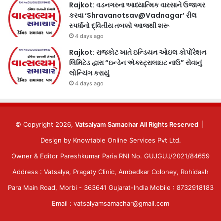
Rajkot: વડનગરના આધ્યાત્મિક વારસાને ઉજાગર
કરવા ‘Shravanotsav@Vadnagar’ રીલ
સ્પર્ધાનો દ્વિતીય તબક્કો આજથી શરૂ
4 days ago
Rajkot: રાજકોટ ખાતે ઇન્ડિયન ઓઇલ કોર્પોરેશન
લિમિટેડ દ્વારા “ઇન્ડેન એક્સ્ટ્રાલાઇટ નાઉ” સેવાનું
લોન્ચિંગ કરાયું
4 days ago
© Copyright 2026,
Vatsalyam Samachar All Rights Reserved
|
Design by
Knowtable Online Services Pvt Ltd.
Owner & Editor Pareshkumar Paria RNI No. GUJGUJ/2021/84659
Address : Vatsalya, Pragaty Clinic, Ambedkar Coloney, Rohidash
Para Main Road, Morbi - 363641 Gujarat-India Mobile : 8732918183
Email : vatsalyamsamachar@gmail.com