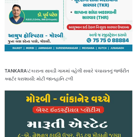
TANKARA:ટંકારાના સાવડી ગામમાં વહેલી સવારે પંચાયતનું જર્જરીત
ક્વાર્ટર ધરાશાયી: મોટી જાનહાનિ ટળી