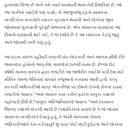
હાલતમાં ઊભા છે અને ગમે ત્યારે ધરાશાયી થાય તેવી સ્થિતિમાં છે. જો
આ બાકીના ક્વાર્ટર્સ પણ પડશે, તો આજુબાજુ રહેતા સામાન્ય
નાગરિકોના મકાનોને વ્યાપક નુકસાન થવાની અને લોકોના જીવ
જોખમમાં મુકાવાની પૂરેપૂરી સંભાવના છે. એક સામાન્ય વરસાદમાં આ
દીવાલો ધરાશાયી થઈ ગઈ, તે જ દર્શાવે છે કે આ બાંધકામ કેટલું જૂનું
અને જોખમી બની ગયું હતું.
આ ઘટના પાછળ વહીવટી તંત્રની ઘોર બેદરકારી અને આળસ સીધી રીતે
જવાબદાર હોવાનો આક્રોશ ગામલોકો ઠાલવી રહ્યા છે. છેલ્લા દોઢ
વર્ષથી ગામના સરપંચ દ્વારા તલાટીને આ જર્જરીત ક્વાર્ટર્સ પાડી દેવા માટે
મૌખિક તેમજ લેખિતમાં વારંવાર રજૂઆતો કરવામાં આવી હતી. પરંતુ
સરકારી અધિકારીઓ માત્ર એકબીજા પર દોષનો ટોપલો ઢોળતા રહ્યા:
તલાટીનો જવાબ: “અમે અમારું કામ કરીને ફાઈલ તાલુકા કક્ષાએ
પહોંચાડી દીધી છે.”તાલુકા એન્જિનિયરનો જવાબ: “અમે દરખાસ્ત
જિલ્લા કક્ષાએ મોકલી આપી છે.”સ્થાનિકોનો સવાલ છે કે જે જોખમ
સામાન્ય નાગરિકોને દેખાતું હતું, તે એસી ચેમ્બરમાં બેસતા
અધિકારીઓને કેમ ન દેખાયું? શું તંત્ર કોઈ મોટી દુર્ઘટના અને લોકોના