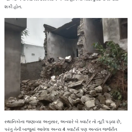
શકી હોત.
સ્થાનિકોના જણાવ્યા અનુસાર, અત્યારે બે ક્વાર્ટર તો તૂટી પડ્યા છે,
પરંતુ તેની બાજુમાં આવેલા અન્ય 4 ક્વાર્ટર્સ પણ અત્યંત જર્જરીત