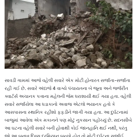
સાવડી ગામમાં આજે વહેલી સવારે એક મોટી હોનારત સર્જાતા-સર્જાતા
રહી ગઈ છે. સવારે અંદાજે 4 વાગ્યે પંચાયતના બે જૂના અને જર્જરીત
ક્વાર્ટર્સ અચાનક પત્તાના મહેલની જેમ ધરાશાયી થઈ ગયા હતા. વહેલી
સવારે સર્જાયેલા આ ધડાકાનો અવાજ એટલો ભયાનક હતો કે
આસપાસના સ્થાનિક રહીશો ફફડીને જાગી ગયા હતા. આ દુર્ઘટનામાં
બાજુમાં આવેલા એક મકાનને પણ મોટું નુકસાન પહોંચ્યું છે. સદનસીબે
આ ઘટના વહેલી સવારે બની હોવાથી કોઈ જાનહાનિ થઈ નથી, પરંતુ
જો આ બનાવ દિવસ દરમિયાન બન્યો હોત તો મોટી દુર્ઘટના સર્જાઈ