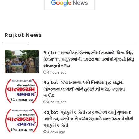
Rajkot News
Rajkot: રાજકોટમાં ઉત્સાહભેર ઉજવાયો ‘વિશ્વ સિંહ
દિવસ’ ૧૧ તાલુકાઓની ૧,૬૭૦ શાળાઓમાં ગૂંજ્યો સિંહ
સંરક્ષણનો સંદેશ
4 hours ago
Rajkot: ગંગા સ્વરૂપા અને નિરાધાર વૃદ્ધ સહાય
યોજનાના લાભાર્થીઓને હયાતીની ખરાઈ કરાવવા
તાકીદ
4 hours ago
Rajkot: પ્રાકૃતિક ખેતી તરફ આગળ વધતું ગુજરાત:
આરોગ્ય, ધરતી અને પર્યાવરણ માટે લાભદાયક મેથીની
પ્રાકૃતિક ખેતી
4 days ago