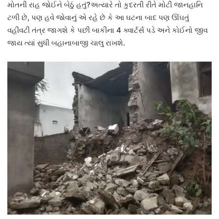
મોતની રાહ જોઈને બેઠું હતું?અત્યારે તો કુદરતી રીતે મોટી જાનહાનિ
ટળી છે, પણ હવે જોવાનું એ રહે છે કે આ ઘટના બાદ પણ ઊંઘતું
વહીવટી તંત્ર જાગશે કે પછી બાકીના 4 ક્વાર્ટર્સ પડે અને કોઈનો જીવ
જાય ત્યાં સુધી બહાનાબાજી ચાલુ રાખશે.