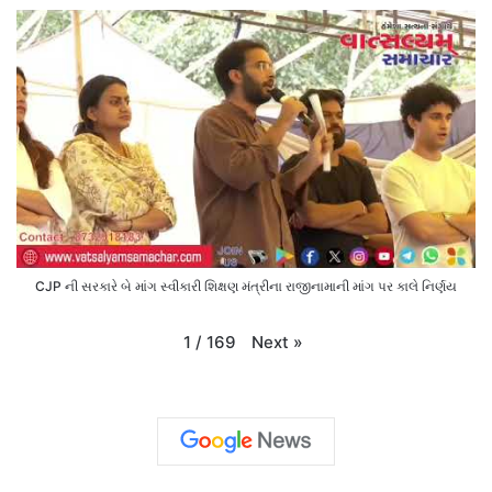
CJP ની સરકારે બે માંગ સ્વીકારી શિક્ષણ મંત્રીના રાજીનામાની માંગ પર કાલે નિર્ણય
Next
»
1
/
169