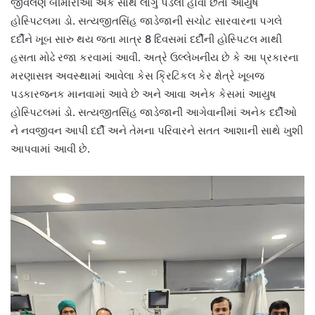
જીવલેણ બીમારીઓ એક સાથે લાગુ પડેલી હોવા છતા આયુષ
હોસ્પિટલમા ડો. સત્યજીતસિંહ જાડેજાની સચોટ સારવારના પગલે
દર્દીને ખૂબ સારુ થય જતા માત્ર 8 દિવસમાં દર્દીની હોસ્પિટલ માથી
હસતા મોઢે રજા કરવામાં આવી. અત્રે ઉલ્લેખનીય છે કે આ પ્રકારના
મરણાસન્ન અવસ્થામાં આવેલા કેસ ક્રિટિકલ કેર ક્ષેત્રે ખૂબજ
પડકારજનક માનવામાં આવે છે અને આવા અનેક કેસમાં આયુષ
હોસ્પિટલમાં ડો. સત્યજીતસિંહ જાડેજાની આગેવાનીમાં અનેક દર્દીઓ
ને નવજીવન આપી દર્દી અને તેમના પરિવારને સતત આશાની સાથે ખુશી
આપવામાં આવી છે.