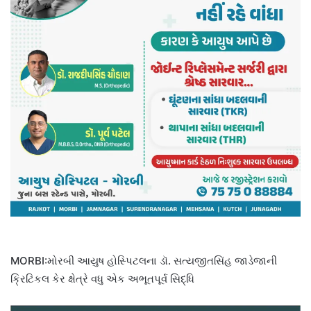
MORBI:મોરબી આયુષ હોસ્પિટલના ડૉ. સત્યજીતસિંહ જાડેજાની
ક્રિટિકલ કેર ક્ષેત્રે વધુ એક અભૂતપૂર્વ સિદ્ધિ