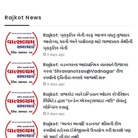
Rajkot News
Rajkot: પ્રાકૃતિક ખેતી તરફ આગળ વધતું ગુજરાત:
આરોગ્ય, ધરતી અને પર્યાવરણ માટે લાભદાયક મેથીની
પ્રાકૃતિક ખેતી
3 days ago
Rajkot: વડનગરના આધ્યાત્મિક વારસાને ઉજાગર
કરવા ‘Shravanotsav@Vadnagar’ રીલ
સ્પર્ધાનો દ્વિતીય તબક્કો આજથી શરૂ
3 days ago
Rajkot: રાજકોટ ખાતે ઇન્ડિયન ઓઇલ કોર્પોરેશન
લિમિટેડ દ્વારા “ઇન્ડેન એક્સ્ટ્રાલાઇટ નાઉ” સેવાનું
લોન્ચિંગ કરાયું
3 days ago
Rajkot: ‘અનંત અનાદિ વડનગર’ થીમની રીલ
સ્પર્ધામાં સ્ટોક્સ ઈમેજીસનો ઉપયોગ કરી શકાશે પણ
એ.આઈ.ની છૂટ નથી