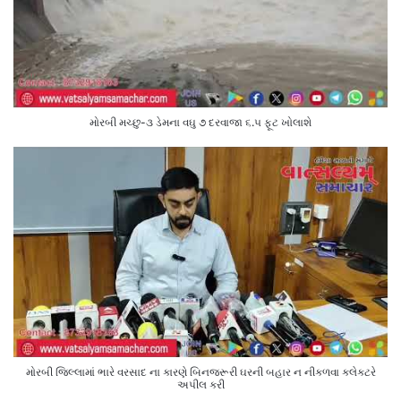
મોરબી મચ્છુ-૩ ડેમના વઘુ ૭ દરવાજા ૬.૫ ફૂટ ખોલાશે
મોરબી જિલ્લામાં ભારે વરસાદ ના કારણે બિનજરૂરી ઘરની બહાર ન નીકળવા કલેક્ટરે
અપીલ કરી