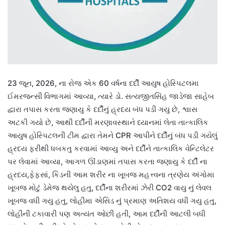
23 જૂન, 2026, ના રોજ એક 60 વર્ષના દર્દી આયુષ હોસ્પિટલમા
ઈમરજન્સી વિભાગમાં આવ્યા, ત્યારે ડો. સત્યજીતસિંહ જાડેજા સાહેબ
દ્વારા તપાસ કરતા જણાયુ કે દર્દીનું હ્રદય બંધ પડી ગયુ છે, શ્વાસ
અટકી ગયો છે, આથી દર્દીની મરણાવસ્થાને ધ્યાનમાં લેતા તાત્કાલિક
આયુષ હોસ્પિટલની ટીમ દ્વારા તેમને CPR આપીને દર્દીનું બંધ પડી ગયેલું
હ્રદય ફરીથી ધબકતુ કરવામાં આવ્યુ અને દર્દીને તાત્કાલિક વેન્ટિલેટર
પર લેવામાં આવ્યા, આગળ ઊંડાણમાં તપાસ કરતા જણાયુ કે દર્દી ના
હ્રદય,ફેફસાં, કિડની આમ શરીર ના ખૂબજ મહત્ત્વના ત્રણેય અંગોમા
ખૂબજ મોટું ડેમેજ થયેલુ હતુ, દર્દીના શરીરમાં ઝેરી CO2 વાયુ નું લેવલ
ખૂબજ વધી ગયુ હતુ, લોહીમા એસિડ નું પ્રમાણ અતિશય વધી ગયુ હતુ,
લોહીની ટકાવારી પણ અત્યંત ઓછી હતી, આમ દર્દીની આટલી બધી