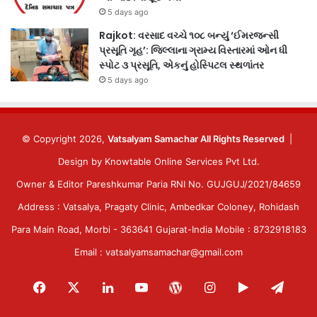
5 days ago
Rajkot: વરસાદ વચ્ચે ૧૦૮ બન્યું ‘ઈમરજન્સી
પ્રસૂતિ ગૃહ’: જિલ્લાના ગ્રામ્ય વિસ્તારમાં ઓન ધી
સ્પોટ ૩ પ્રસૂતિ, એકનું હોસ્પિટલ સ્થળાંતર
5 days ago
© Copyright 2026,
Vatsalyam Samachar All Rights Reserved
|
Design by
Knowtable Online Services Pvt Ltd.
Owner & Editor Pareshkumar Paria RNI No. GUJGUJ/2021/84659
Address : Vatsalya, Pragaty Clinic, Ambedkar Coloney, Rohidash
Para Main Road, Morbi - 363641 Gujarat-India Mobile : 8732918183
Email : vatsalyamsamachar@gmail.com
Facebook
X
LinkedIn
YouTube
WordPress
Instagram
Google
Tele