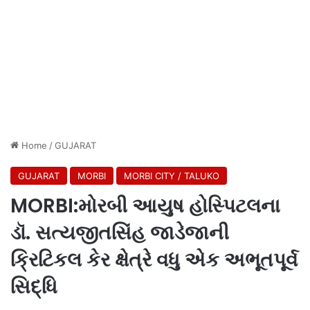
Home
/
GUJARAT
GUJARAT
MORBI
MORBI CITY / TALUKO
MORBI:મોરબી આયુષ હોસ્પિટલના
ડૉ. સત્યજીતસિંહ જાડેજાની
ક્રિટિકલ કેર ક્ષેત્રે વધુ એક અભૂતપૂર્વ
સિદ્ધિ