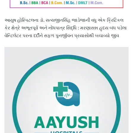
આયુષ હોસ્પિટલના ડૉ. સત્યજીતસિંહ જાડેજાની વધુ એક ક્રિટિકલ
કેર ક્ષેત્રે અભૂતપૂર્વ અને નોંધપાત્ર સિદ્ધિ : મરણાસન્ન હૃદય બંધ પડેલા
વેન્ટિલેટર પરના દર્દીને સફળ પુનર્જીવન પ્રયાસોથી બચાવ્યો જીવ