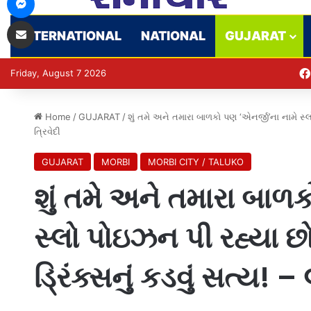
Share via Email
INTERNATIONAL
NATIONAL
GUJARAT
Friday, August 7 2026
Home
/
GUJARAT
/
શું તમે અને તમારા બાળકો પણ ‘એનર્જી’ના નામે સ્
ત્રિવેદી
GUJARAT
MORBI
MORBI CITY / TALUKO
શું તમે અને તમારા બાળક
સ્લો પોઇઝન પી રહ્યા છ
ડ્રિંક્સનું કડવું સત્ય! 