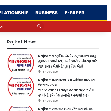
ELATIONSHIP
BUSINESS
E-PAPER
e
n
Search
for
Rajkot News
Rajkot: પ્રાકૃતિક ખેતી તરફ આગળ વધતું
ગુજરાત: આરોગ્ય, ધરતી અને પર્યાવરણ માટે
લાભદાયક મેથીની પ્રાકૃતિક ખેતી
15 hours ago
Rajkot: વડનગરના આધ્યાત્મિક વારસાને
ઉજાગર કરવા
‘Shravanotsav@Vadnagar’ રીલ
સ્પર્ધાનો દ્વિતીય તબક્કો આજથી શરૂ
15 hours ago
Rajkot: રાજકોટ ખાતે ઇન્ડિયન ઓઇલ