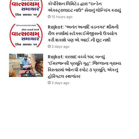
કોર્પોરેશન લિમિટેડ દ્વારા “ઇન્ડેન
એક્સ્ટ્રાલાઇટ નાઉ” સેવાનું લોન્ચિંગ કરાયું
15 hours ago
Rajkot: ‘અનંત અનાદિ વડનગર’ થીમની
રીલ સ્પર્ધામાં સ્ટોક્સ ઈમેજીસનો ઉપયોગ
કરી શકાશે પણ એ.આઈ.ની છૂટ નથી
3 days ago
Rajkot: વરસાદ વચ્ચે ૧૦૮ બન્યું
‘ઈમરજન્સી પ્રસૂતિ ગૃહ’: જિલ્લાના ગ્રામ્ય
વિસ્તારમાં ઓન ધી સ્પોટ ૩ પ્રસૂતિ, એકનું
હોસ્પિટલ સ્થળાંતર
3 days ago