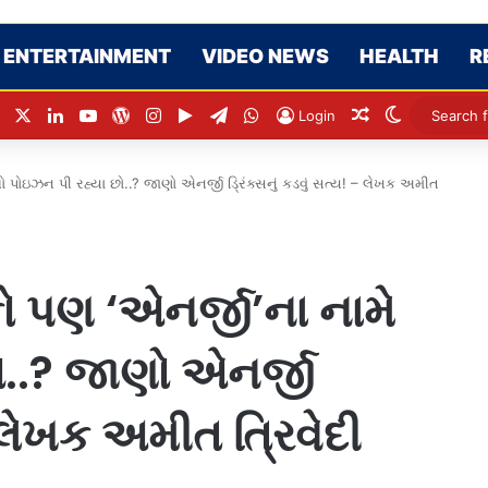
ENTERTAINMENT
VIDEO NEWS
HEALTH
R
Facebook
X
LinkedIn
YouTube
WordPress
Instagram
Google Play
Telegram
WhatsApp
Random Articl
Switch ski
Login
લો પોઇઝન પી રહ્યા છો..? જાણો એનર્જી ડ્રિંક્સનું કડવું સત્ય! – લેખક અમીત
ો પણ ‘એનર્જી’ના નામે
ો..? જાણો એનર્જી
– લેખક અમીત ત્રિવેદી