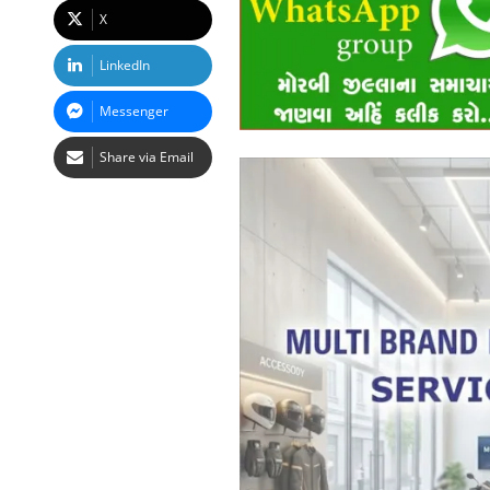
X
LinkedIn
Messenger
Share via Email