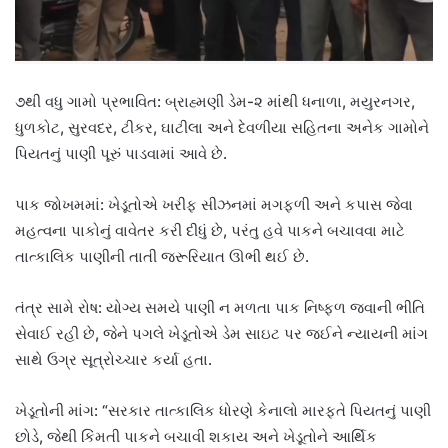
૭થી વધુ ગામો પ્રભાવિત: બ્રાહ્મણી ડેમ-૨ માંથી ધનાળા, મયુરનગર,
ધુળકોટ, સુરવદર, ટીકર, ઘાટીલા અને દેવળીયા સહિતના અનેક ગામોને
પિયતનું પાણી પૂરું પાડવામાં આવે છે.
પાક જોખમમાં: ખેડૂતોએ ખરીફ સીઝનમાં મગફળી અને કપાસ જેવા
મહત્વના પાકોનું વાવેતર કરી દીધું છે, પરંતુ હવે પાકને બચાવવા માટે
તાત્કાલિક પાણીની તાતી જરૂરિયાત ઊભી થઈ છે.
તંત્ર સામે રોષ: યોગ્ય સમયે પાણી ન મળતા પાક નિષ્ફળ જવાની ભીતિ
સેવાઈ રહી છે, જેને પગલે ખેડૂતોએ ડેમ સાઇટ પર જઈને ન્યાયની માંગ
સાથે ઉગ્ર સૂત્રોચ્ચાર કર્યા હતા.
ખેડૂતોની માંગ: “સરકાર તાત્કાલિક ધોરણે કેનાલો મારફતે પિયતનું પાણી
છોડે, જેથી કિંમતી પાકને બચાવી શકાય અને ખેડૂતોને આર્થિક