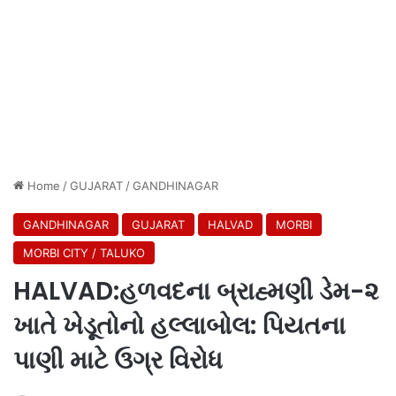
Home
/
GUJARAT
/
GANDHINAGAR
GANDHINAGAR
GUJARAT
HALVAD
MORBI
MORBI CITY / TALUKO
HALVAD:હળવદના બ્રાહ્મણી ડેમ-૨
ખાતે ખેડૂતોનો હલ્લાબોલ: પિયતના
પાણી માટે ઉગ્ર વિરોધ