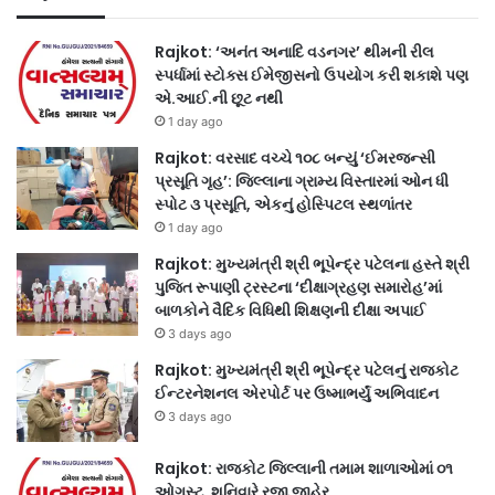
Rajkot: ‘અનંત અનાદિ વડનગર’ થીમની રીલ
સ્પર્ધામાં સ્ટોક્સ ઈમેજીસનો ઉપયોગ કરી શકાશે પણ
એ.આઈ.ની છૂટ નથી
1 day ago
Rajkot: વરસાદ વચ્ચે ૧૦૮ બન્યું ‘ઈમરજન્સી
પ્રસૂતિ ગૃહ’: જિલ્લાના ગ્રામ્ય વિસ્તારમાં ઓન ધી
સ્પોટ ૩ પ્રસૂતિ, એકનું હોસ્પિટલ સ્થળાંતર
1 day ago
Rajkot: મુખ્યમંત્રી શ્રી ભૂપેન્દ્ર પટેલના હસ્તે શ્રી
પુજિત રૂપાણી ટ્રસ્ટના ‘દીક્ષાગ્રહણ સમારોહ’માં
બાળકોને વૈદિક વિધિથી શિક્ષણની દીક્ષા અપાઈ
3 days ago
Rajkot: મુખ્યમંત્રી શ્રી ભૂપેન્દ્ર પટેલનું રાજકોટ
ઈન્ટરનેશનલ એરપોર્ટ પર ઉષ્માભર્યું અભિવાદન
3 days ago
Rajkot: રાજકોટ જિલ્લાની તમામ શાળાઓમાં ૦૧
ઓગસ્ટ, શનિવારે રજા જાહેર