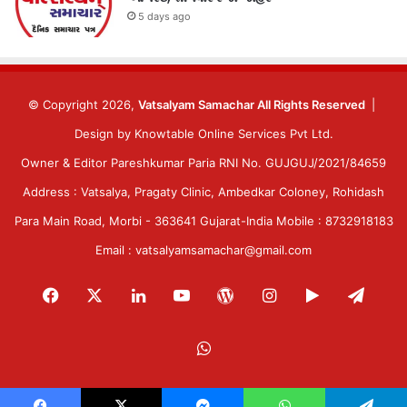
5 days ago
© Copyright 2026,
Vatsalyam Samachar All Rights Reserved
|
Design by
Knowtable Online Services Pvt Ltd.
Owner & Editor Pareshkumar Paria RNI No. GUJGUJ/2021/84659
Address : Vatsalya, Pragaty Clinic, Ambedkar Coloney, Rohidash
Para Main Road, Morbi - 363641 Gujarat-India Mobile : 8732918183
Email : vatsalyamsamachar@gmail.com
Facebook
X
LinkedIn
YouTube
WordPress
Instagram
Google
Tele
Play
WhatsApp