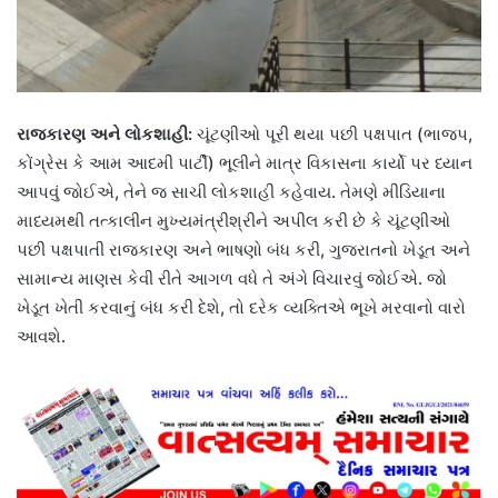
રાજકારણ અને લોકશાહી:
ચૂંટણીઓ પૂરી થયા પછી પક્ષપાત (ભાજપ,
કોંગ્રેસ કે આમ આદમી પાર્ટી) ભૂલીને માત્ર વિકાસના કાર્યો પર ધ્યાન
આપવું જોઈએ, તેને જ સાચી લોકશાહી કહેવાય. તેમણે મીડિયાના
માધ્યમથી તત્કાલીન મુખ્યમંત્રીશ્રીને અપીલ કરી છે કે ચૂંટણીઓ
પછી પક્ષપાતી રાજકારણ અને ભાષણો બંધ કરી, ગુજરાતનો ખેડૂત અને
સામાન્ય માણસ કેવી રીતે આગળ વધે તે અંગે વિચારવું જોઈએ. જો
ખેડૂત ખેતી કરવાનું બંધ કરી દેશે, તો દરેક વ્યક્તિએ ભૂખે મરવાનો વારો
આવશે.