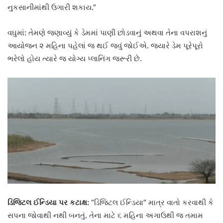
નુકસાનીમાંથી ઉગારી શકાય.”
વઘુમાં: તેમણે જણાવ્યું કે ડેમમાં પાણી છોડવાનું અથવા તેના વપરાશનું
આયોજન ૨ મહિના પહેલાં જ થઈ જવું જોઈએ. જ્યારે ડેમ પૂરેપૂરો
ભરેલો હોય ત્યારે જ યોગ્ય પ્લાનિંગ જરૂરી છે.
ડિજિટલ ઈન્ડિયા પર કટાક્ષ:
“ડિજિટલ ઈન્ડિયા” માત્ર વાતો કરવાથી કે
સપના જોવાથી નથી બનતું. તેના માટે ૬ મહિના અગાઉથી જ તમામ