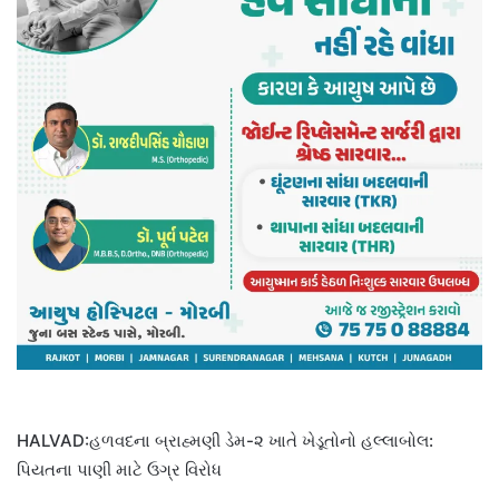
HALVAD:હળવદના બ્રાહ્મણી ડેમ-૨ ખાતે ખેડૂતોનો હલ્લાબોલ:
પિયતના પાણી માટે ઉગ્ર વિરોધ