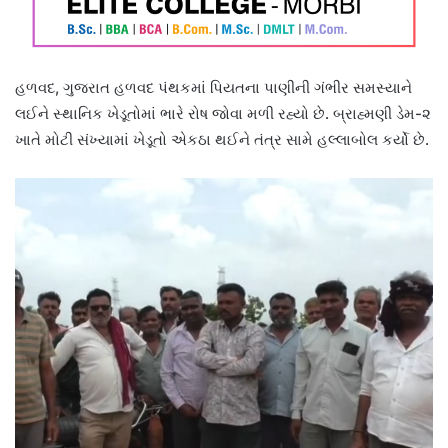
હળવદ, ગુજરાત હળવદ પંથકમાં પિયતના પાણીની ગંભીર સમસ્યાને
લઈને સ્થાનિક ખેડૂતોમાં ભારે રોષ જોવા મળી રહ્યો છે. બ્રાહ્મણી ડેમ-૨
ખાતે મોટી સંખ્યામાં ખેડૂતો એકઠા થઈને તંત્ર સામે હલ્લાબોલ કર્યો છે.