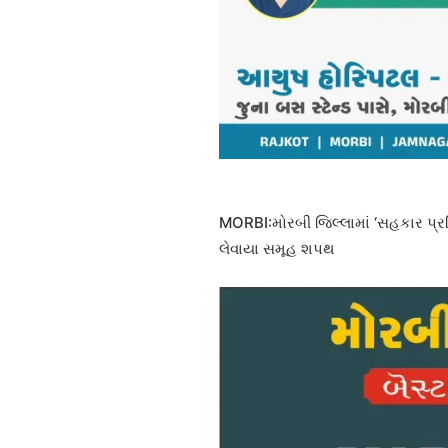
MORBI:મોરબી જિલ્લામાં ‘સહકાર પ્ર
લેવાયા સમૂહ શપથ