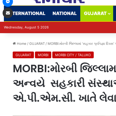
Share via Email
INTERNATIONAL
NATIONAL
GUJARAT
Wednesday, August 5 2026
Home
/
GUJARAT
/
MORBI:મોરબી જિલ્લામાં ‘સહકાર પ્રતિજ્ઞા દિવ
GUJARAT
MORBI
MORBI CITY / TALUKO
MORBI:મોરબી જિલ્લામાં
અન્વયે સહકારી સંસ્થા
એ.પી.એમ.સી. ખાતે લે