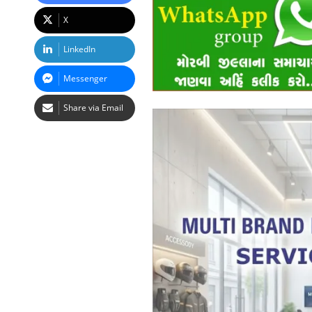
X
LinkedIn
Messenger
Share via Email