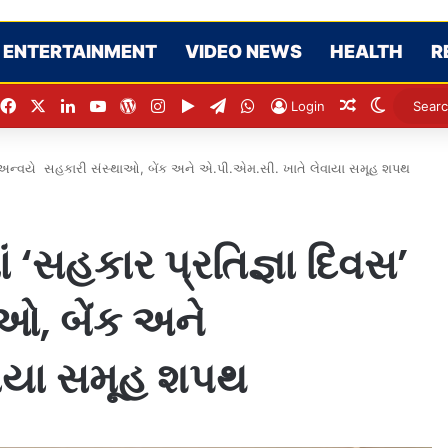
ENTERTAINMENT
VIDEO NEWS
HEALTH
R
Facebook
X
LinkedIn
YouTube
WordPress
Instagram
Google Play
Telegram
WhatsApp
Random Arti
Switch s
Login
સ’ અન્વયે સહકારી સંસ્થાઓ, બેંક અને એ.પી.એમ.સી. ખાતે લેવાયા સમૂહ શપથ
 ‘સહકાર પ્રતિજ્ઞા દિવસ’
ઓ, બેંક અને
વાયા સમૂહ શપથ