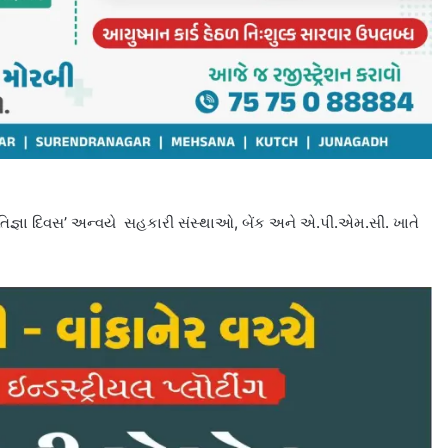
તિજ્ઞા દિવસ’ અન્વયે સહકારી સંસ્થાઓ, બેંક અને એ.પી.એમ.સી. ખાતે