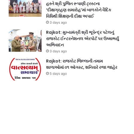
હસ્તે શ્રી પુજિત રૂપાણી ટ્રસ્ટના
‘દીક્ષાગ્રહણ સમારોહ’માં બાળકોને વૈદિક
વિધિથી શિક્ષણની દીક્ષા અપાઈ
3 days ago
Rajkot: મુખ્યમંત્રી શ્રી ભૂપેન્દ્ર પટેલનું
રાજકોટ ઈન્ટરનેશનલ એરપોર્ટ પર ઉષ્માભર્યું
અભિવાદન
3 days ago
Rajkot: રાજકોટ જિલ્લાની તમામ
શાળાઓમાં ૦૧ ઓગસ્ટ, શનિવારે રજા જાહેર
5 days ago