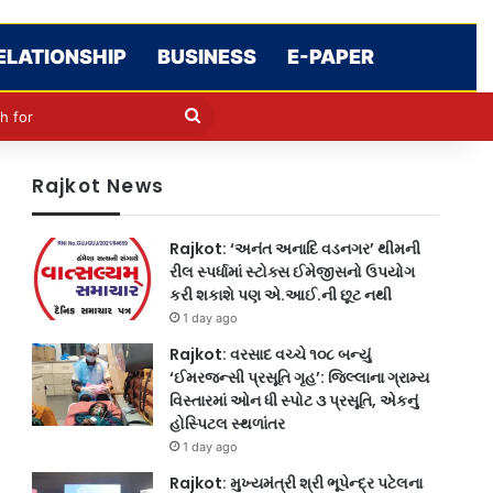
ELATIONSHIP
BUSINESS
E-PAPER
cle
kin
Search
for
Rajkot News
Rajkot: ‘અનંત અનાદિ વડનગર’ થીમની
રીલ સ્પર્ધામાં સ્ટોક્સ ઈમેજીસનો ઉપયોગ
કરી શકાશે પણ એ.આઈ.ની છૂટ નથી
1 day ago
Rajkot: વરસાદ વચ્ચે ૧૦૮ બન્યું
‘ઈમરજન્સી પ્રસૂતિ ગૃહ’: જિલ્લાના ગ્રામ્ય
વિસ્તારમાં ઓન ધી સ્પોટ ૩ પ્રસૂતિ, એકનું
હોસ્પિટલ સ્થળાંતર
1 day ago
Rajkot: મુખ્યમંત્રી શ્રી ભૂપેન્દ્ર પટેલના