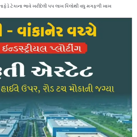
ાફેડે ટેકાના ભાવે ખરીદેલી ૫૫ લાખ કિલોથી વધુ મગફળી ખાખ