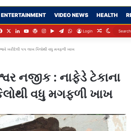
ENTERTAINMENT
VIDEO NEWS
HEALTH
R
Facebook
X
LinkedIn
YouTube
WordPress
Instagram
Google Play
Telegram
WhatsApp
Random Artic
Switch sk
Login
ા ભાવે ખરીદેલી ૫૫ લાખ કિલોથી વધુ મગફળી ખાખ
વર નજીક : નાફેડે ટેકાના
કિલોથી વધુ મગફળી ખાખ