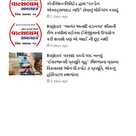
કોર્પોરેશન લિમિટેડ દ્વારા “ઇન્ડેન
એક્સ્ટ્રાલાઇટ નાઉ” સેવાનું લોન્ચિંગ કરાયું
2 days ago
Rajkot: ‘અનંત અનાદિ વડનગર’ થીમની
રીલ સ્પર્ધામાં સ્ટોક્સ ઈમેજીસનો ઉપયોગ
કરી શકાશે પણ એ.આઈ.ની છૂટ નથી
4 days ago
Rajkot: વરસાદ વચ્ચે ૧૦૮ બન્યું
‘ઈમરજન્સી પ્રસૂતિ ગૃહ’: જિલ્લાના ગ્રામ્ય
વિસ્તારમાં ઓન ધી સ્પોટ ૩ પ્રસૂતિ, એકનું
હોસ્પિટલ સ્થળાંતર
4 days ago