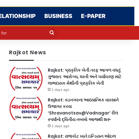
ELATIONSHIP
BUSINESS
E-PAPER
le
in
Search
for
Rajkot News
Rajkot: પ્રાકૃતિક ખેતી તરફ આગળ વધતું
ગુજરાત: આરોગ્ય, ધરતી અને પર્યાવરણ માટે
લાભદાયક મેથીની પ્રાકૃતિક ખેતી
2 days ago
Rajkot: વડનગરના આધ્યાત્મિક વારસાને
ઉજાગર કરવા
‘Shravanotsav@Vadnagar’ રીલ
સ્પર્ધાનો દ્વિતીય તબક્કો આજથી શરૂ
2 days ago
Rajkot: રાજકોટ ખાતે ઇન્ડિયન ઓઇલ