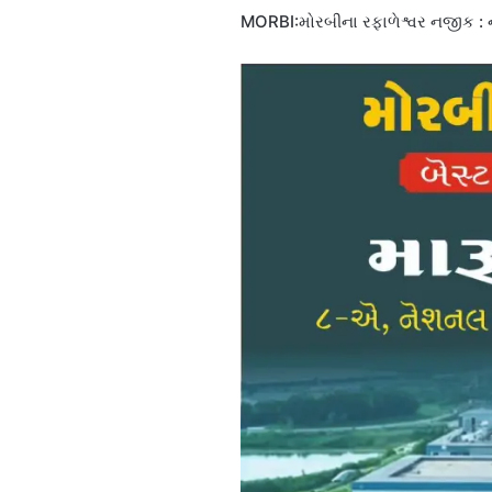
MORBI:મોરબીના રફાળેશ્વર નજીક : ન