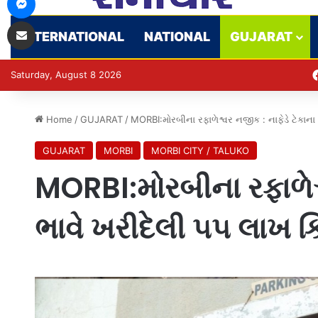
Share via Email
INTERNATIONAL
NATIONAL
GUJARAT
Saturday, August 8 2026
Home
/
GUJARAT
/
MORBI:મોરબીના રફાળેશ્વર નજીક : નાફેડે ટેકાન
GUJARAT
MORBI
MORBI CITY / TALUKO
MORBI:મોરબીના રફાળેશ્
ભાવે ખરીદેલી ૫૫ લાખ 