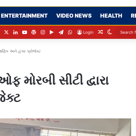
ENTERTAINMENT
VIDEO NEWS
HEALTH
R
Facebook
X
LinkedIn
YouTube
WordPress
Instagram
Google Play
Telegram
WhatsApp
Random Articl
Switch ski
Login
ષણિક અને હંગર પ્રોજેક્ટ
 મોરબી સીટી દ્વારા
જેક્ટ