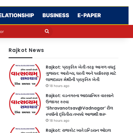
ELATIONSHIP
BUSINESS
E-PAPER
e
n
Search
for
Rajkot News
Rajkot: પ્રાકૃતિક ખેતી તરફ આગળ વધતું
ગુજરાત: આરોગ્ય, ધરતી અને પર્યાવરણ માટે
લાભદાયક મેથીની પ્રાકૃતિક ખેતી
18 hours ago
Rajkot: વડનગરના આધ્યાત્મિક વારસાને
ઉજાગર કરવા
‘Shravanotsav@Vadnagar’ રીલ
સ્પર્ધાનો દ્વિતીય તબક્કો આજથી શરૂ
18 hours ago
Rajkot: રાજકોટ ખાતે ઇન્ડિયન ઓઇલ