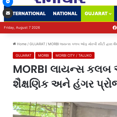
Share via Email
INTERNATIONAL
NATIONAL
GUJARAT
Friday, August 7 2026
Home
/
GUJARAT
/
MORBI લાયન્સ કલબ ઓફ મોરબી સીટી દ્વારા શૈક્
GUJARAT
MORBI
MORBI CITY / TALUKO
MORBI લાયન્સ કલબ ઓફ
શૈક્ષણિક અને હંગર પ્રો