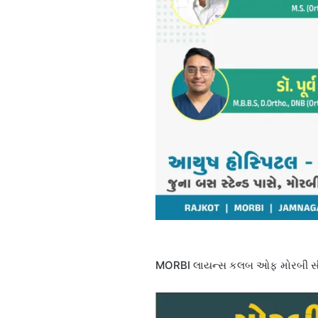
MORBI લાયન્સ કલબ ઓફ મોરબી સીટી દ