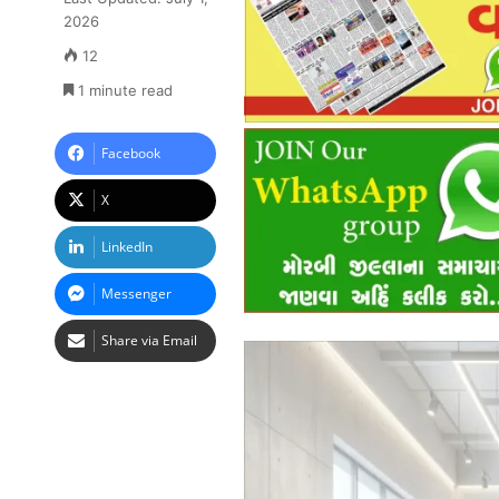
2026
12
1 minute read
Facebook
X
LinkedIn
Messenger
Share via Email