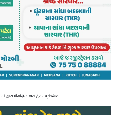
્વારા શૈક્ષણિક અને હંગર પ્રોજેક્ટ