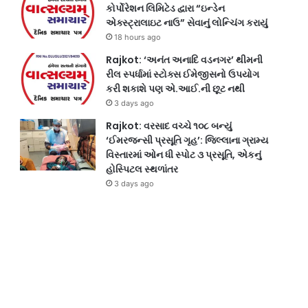
કોર્પોરેશન લિમિટેડ દ્વારા “ઇન્ડેન
એક્સ્ટ્રાલાઇટ નાઉ” સેવાનું લોન્ચિંગ કરાયું
18 hours ago
Rajkot: ‘અનંત અનાદિ વડનગર’ થીમની
રીલ સ્પર્ધામાં સ્ટોક્સ ઈમેજીસનો ઉપયોગ
કરી શકાશે પણ એ.આઈ.ની છૂટ નથી
3 days ago
Rajkot: વરસાદ વચ્ચે ૧૦૮ બન્યું
‘ઈમરજન્સી પ્રસૂતિ ગૃહ’: જિલ્લાના ગ્રામ્ય
વિસ્તારમાં ઓન ધી સ્પોટ ૩ પ્રસૂતિ, એકનું
હોસ્પિટલ સ્થળાંતર
3 days ago