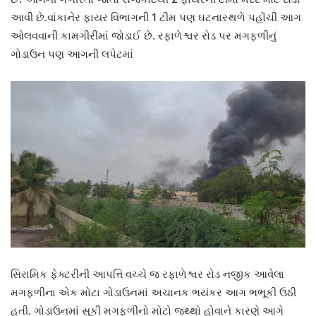
આવી છે.વાંકાનેર ફાયર વિભાગની 1 ટીમ પણ ઘટનાસ્થળે પહોંચી આગ
ઓલવવાની કામગીરીમાં જોડાઈ છે. રફાળેશ્વર રોડ પર મગફળીનું
ગોડાઉન પણ આગની લપેટમાં
સિરામિક ફેક્ટરીની આપત્તિ વચ્ચે જ રફાળેશ્વર રોડ નજીક આવેલા
મગફળીના એક મોટા ગોડાઉનમાં અચાનક ભયંકર આગ ભભૂકી ઉઠી
હતી. ગોડાઉનમાં સૂકી મગફળીનો મોટો જથ્થો હોવાને કારણે આગે