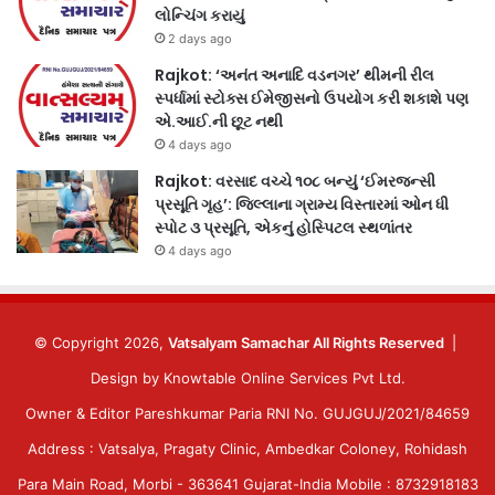
લોન્ચિંગ કરાયું
2 days ago
Rajkot: ‘અનંત અનાદિ વડનગર’ થીમની રીલ
સ્પર્ધામાં સ્ટોક્સ ઈમેજીસનો ઉપયોગ કરી શકાશે પણ
એ.આઈ.ની છૂટ નથી
4 days ago
Rajkot: વરસાદ વચ્ચે ૧૦૮ બન્યું ‘ઈમરજન્સી
પ્રસૂતિ ગૃહ’: જિલ્લાના ગ્રામ્ય વિસ્તારમાં ઓન ધી
સ્પોટ ૩ પ્રસૂતિ, એકનું હોસ્પિટલ સ્થળાંતર
4 days ago
© Copyright 2026,
Vatsalyam Samachar All Rights Reserved
|
Design by
Knowtable Online Services Pvt Ltd.
Owner & Editor Pareshkumar Paria RNI No. GUJGUJ/2021/84659
Address : Vatsalya, Pragaty Clinic, Ambedkar Coloney, Rohidash
Para Main Road, Morbi - 363641 Gujarat-India Mobile : 8732918183