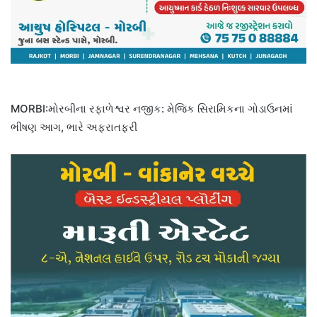
MORBI:મોરબીના રફાળેશ્વર નજીક: મેજિક સિરામિકના ગોડાઉનમાં
ભીષણ આગ, ભારે અફરાતફરી