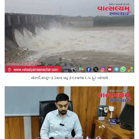
મોરબી મચ્છુ-૩ ડેમના વઘુ ૭ દરવાજા ૬.૫ ફૂટ ખોલાશે