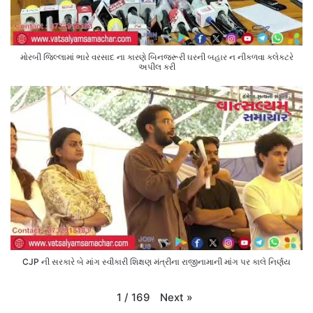
મોરબી જિલ્લામાં ભારે વરસાદ ના કારણે બિનજરૂરી ઘરની બહાર ન નીકળવા કલેક્ટરે
અપીલ કરી
CJP ની સરકારે બે માંગ સ્વીકારી શિક્ષણ મંત્રીના રાજીનામાની માંગ પર કાલે નિર્ણય
Next
»
1
/
169