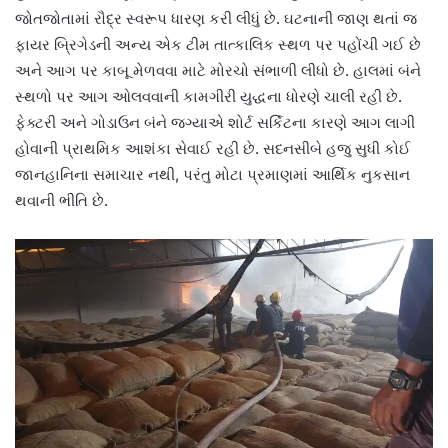
જોતજોતામાં રૌદ્ર સ્વરૂપ ધારણ કરી લીધું છે. ઘટનાની જાણ થતાં જ
ફાયર બ્રિગેડની અન્ય એક ટીમ તાત્કાલિક સ્થળ પર પહોંચી ગઈ છે
અને આગ પર કાબૂ મેળવવા માટે મોરચો સંભાળી લીધો છે. હાલમાં બંને
સ્થળો પર આગ ઓલવવાની કામગીરી યુદ્ધના ધોરણે ચાલી રહી છે.
ફેક્ટરી અને ગોડાઉન બંને જગ્યાએ શોર્ટ સર્કિટના કારણે આગ લાગી
હોવાની પ્રાથમિક આશંકા સેવાઈ રહી છે. સદનસીબે હજુ સુધી કોઈ
જાનહાનિના સમાચાર નથી, પરંતુ મોટા પ્રમાણમાં આર્થિક નુકસાન
થવાની ભીતિ છે.