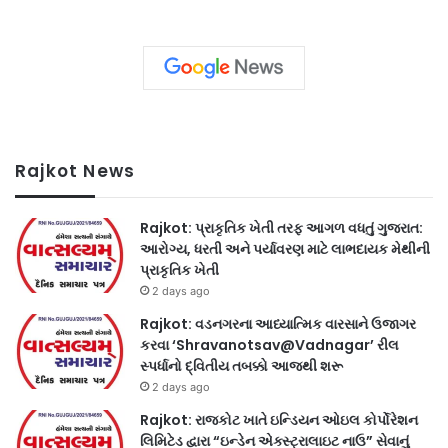
Rajkot News
Rajkot: પ્રાકૃતિક ખેતી તરફ આગળ વધતું ગુજરાત:
આરોગ્ય, ધરતી અને પર્યાવરણ માટે લાભદાયક મેથીની
પ્રાકૃતિક ખેતી
2 days ago
Rajkot: વડનગરના આધ્યાત્મિક વારસાને ઉજાગર
કરવા ‘Shravanotsav@Vadnagar’ રીલ
સ્પર્ધાનો દ્વિતીય તબક્કો આજથી શરૂ
2 days ago
Rajkot: રાજકોટ ખાતે ઇન્ડિયન ઓઇલ કોર્પોરેશન
લિમિટેડ દ્વારા “ઇન્ડેન એક્સ્ટ્રાલાઇટ નાઉ” સેવાનું