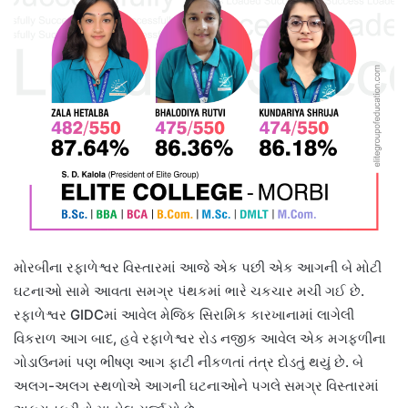
મોરબીના રફાળેશ્વર વિસ્તારમાં આજે એક પછી એક આગની બે મોટી
ઘટનાઓ સામે આવતા સમગ્ર પંથકમાં ભારે ચકચાર મચી ગઈ છે.
રફાળેશ્વર GIDCમાં આવેલ મેજિક સિરામિક કારખાનામાં લાગેલી
વિકરાળ આગ બાદ, હવે રફાળેશ્વર રોડ નજીક આવેલ એક મગફળીના
ગોડાઉનમાં પણ ભીષણ આગ ફાટી નીકળતાં તંત્ર દોડતું થયું છે. બે
અલગ-અલગ સ્થળોએ આગની ઘટનાઓને પગલે સમગ્ર વિસ્તારમાં