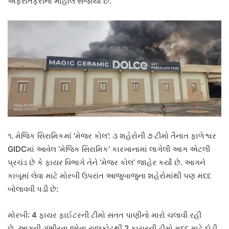
અફરાતફરીનો માહોલ સર્જાયો છે.
૧. મેજિક સિરામિકમાં ‘મેજર કોલ’: ૩ શહેરોની ૭ ટીમો તૈનાત ફાળેશ્વર
GIDCમાં આવેલ ‘મેજિક સિરામિક’ કારખાનામાં લાગેલી આગ એટલી
પ્રચંડ છે કે ફાયર વિભાગે તેને ‘મેજર કોલ’ જાહેર કર્યો છે. આગને
કાબૂમાં લેવા માટે મોરબી ઉપરાંત આજુબાજુના શહેરોમાંથી પણ મદદ
બોલાવવી પડી છે:
મોરબી: 4 ફાયર ફાઈટરની ટીમો સતત પાણીનો મારો ચલાવી રહી
છે. આગની ગંભીરતા જોતા રાજકોટથી 2 ફાયરની ટીમો મદદ માટે દોડી