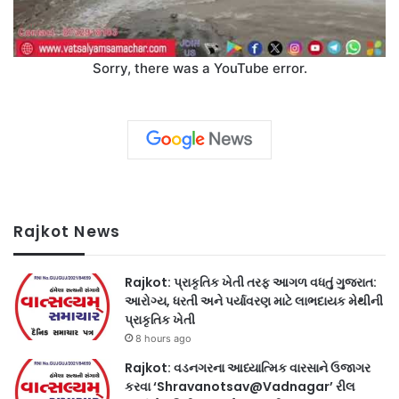
Sorry, there was a YouTube error.
Rajkot News
Rajkot: પ્રાકૃતિક ખેતી તરફ આગળ વધતું ગુજરાત:
આરોગ્ય, ધરતી અને પર્યાવરણ માટે લાભદાયક મેથીની
પ્રાકૃતિક ખેતી
8 hours ago
Rajkot: વડનગરના આધ્યાત્મિક વારસાને ઉજાગર
કરવા ‘Shravanotsav@Vadnagar’ રીલ