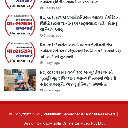
સ્પર્ધાનો દ્વિતીય તબક્કો આજથી શરૂ
8 hours ago
Rajkot: રાજકોટ ખાતે ઇન્ડિયન ઓઇલ કોર્પોરેશન
લિમિટેડ દ્વારા “ઇન્ડેન એક્સ્ટ્રાલાઇટ નાઉ” સેવાનું
લોન્ચિંગ કરાયું
8 hours ago
Rajkot: ‘અનંત અનાદિ વડનગર’ થીમની રીલ
સ્પર્ધામાં સ્ટોક્સ ઈમેજીસનો ઉપયોગ કરી શકાશે પણ
એ.આઈ.ની છૂટ નથી
2 days ago
Rajkot: વરસાદ વચ્ચે ૧૦૮ બન્યું ‘ઈમરજન્સી
પ્રસૂતિ ગૃહ’: જિલ્લાના ગ્રામ્ય વિસ્તારમાં ઓન ધી
સ્પોટ ૩ પ્રસૂતિ, એકનું હોસ્પિટલ સ્થળાંતર
2 days ago
© Copyright 2026,
Vatsalyam Samachar All Rights Reserved
|
Design by
Knowtable Online Services Pvt Ltd.