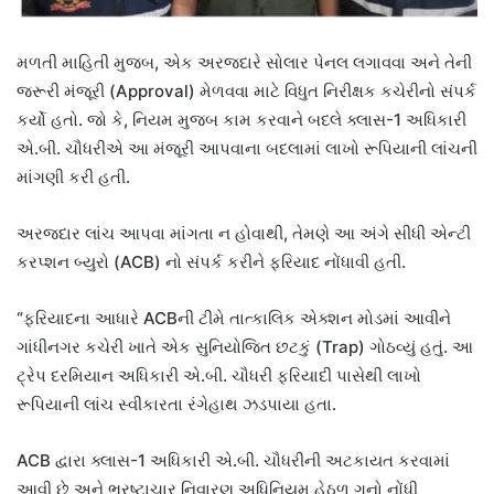
મળતી માહિતી મુજબ, એક અરજદારે સોલાર પેનલ લગાવવા અને તેની
જરૂરી મંજૂરી (Approval) મેળવવા માટે વિધુત નિરીક્ષક કચેરીનો સંપર્ક
કર્યો હતો. જો કે, નિયમ મુજબ કામ કરવાને બદલે ક્લાસ-1 અધિકારી
એ.બી. ચૌધરીએ આ મંજૂરી આપવાના બદલામાં લાખો રૂપિયાની લાંચની
માંગણી કરી હતી.
અરજદાર લાંચ આપવા માંગતા ન હોવાથી, તેમણે આ અંગે સીધી એન્ટી
કરપ્શન બ્યુરો (ACB) નો સંપર્ક કરીને ફરિયાદ નોંધાવી હતી.
“ફરિયાદના આધારે ACBની ટીમે તાત્કાલિક એક્શન મોડમાં આવીને
ગાંધીનગર કચેરી ખાતે એક સુનિયોજિત છટકું (Trap) ગોઠવ્યું હતું. આ
ટ્રેપ દરમિયાન અધિકારી એ.બી. ચૌધરી ફરિયાદી પાસેથી લાખો
રૂપિયાની લાંચ સ્વીકારતા રંગેહાથ ઝડપાયા હતા.
ACB દ્વારા ક્લાસ-1 અધિકારી એ.બી. ચૌધરીની અટકાયત કરવામાં
આવી છે અને ભ્રષ્ટાચાર નિવારણ અધિનિયમ હેઠળ ગુનો નોંધી