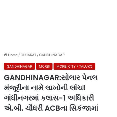
Home
/
GUJARAT
/
GANDHINAGAR
GANDHINAGAR
MORBI
MORBI CITY / TALUKO
GANDHINAGAR:સોલાર પેનલ
મંજૂરીના નામે લાખોની લાંચ!
ગાંધીનગરમાં ક્લાસ-1 અધિકારી
એ.બી. ચૌધરી ACBના સિકંજામાં