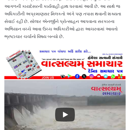
આગળની કાયદેસરની કાર્યવાહી હાથ ધરવામાં આવી છે. આ સાથે જ
અધિકારીની અપ્રમાણસર મિલકતો અંગે પણ તપાસ થવાની શક્યતા
સેવાઈ રહી છે. સોલાર એનર્જીને પ્રોત્સાહન આપવાના સરકારના
અભિયાન વચ્ચે આવા ઉચ્ચ અધિકારીઓ દ્વારા આચરવામાં આવતો
ભ્રષ્ટાચાર ચર્ચાનો વિષય બન્યો છે.