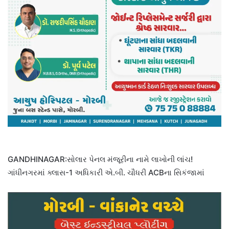
GANDHINAGAR:સોલાર પેનલ મંજૂરીના નામે લાખોની લાંચ!
ગાંધીનગરમાં ક્લાસ-1 અધિકારી એ.બી. ચૌધરી ACBના સિકંજામાં