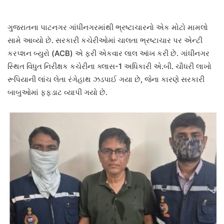
ગુજરાતના પાટનગર ગાંધીનગરમાંથી ભ્રષ્ટાચારનો એક મોટો મામલો
સામે આવ્યો છે. સરકારી કચેરીઓમાં ચાલતા ભ્રષ્ટાચાર પર એન્ટી
કરપ્શન બ્યુરો (ACB) એ ફરી એકવાર લાલ આંખ કરી છે. ગાંધીનગર
સ્થિત વિધુત નિરીક્ષક કચેરીના ક્લાસ-1 અધિકારી એ.બી. ચૌધરી લાખો
રૂપિયાની લાંચ લેતા રંગેહાથ ઝડપાઈ ગયા છે, જેના કારણે સરકારી
બાબુઓમાં ફફડાટ વ્યાપી ગયો છે.