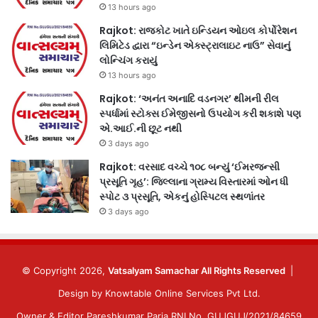
13 hours ago
Rajkot: રાજકોટ ખાતે ઇન્ડિયન ઓઇલ કોર્પોરેશન
લિમિટેડ દ્વારા “ઇન્ડેન એક્સ્ટ્રાલાઇટ નાઉ” સેવાનું
લોન્ચિંગ કરાયું
13 hours ago
Rajkot: ‘અનંત અનાદિ વડનગર’ થીમની રીલ
સ્પર્ધામાં સ્ટોક્સ ઈમેજીસનો ઉપયોગ કરી શકાશે પણ
એ.આઈ.ની છૂટ નથી
3 days ago
Rajkot: વરસાદ વચ્ચે ૧૦૮ બન્યું ‘ઈમરજન્સી
પ્રસૂતિ ગૃહ’: જિલ્લાના ગ્રામ્ય વિસ્તારમાં ઓન ધી
સ્પોટ ૩ પ્રસૂતિ, એકનું હોસ્પિટલ સ્થળાંતર
3 days ago
© Copyright 2026,
Vatsalyam Samachar All Rights Reserved
|
Design by
Knowtable Online Services Pvt Ltd.
Owner & Editor Pareshkumar Paria RNI No. GUJGUJ/2021/84659