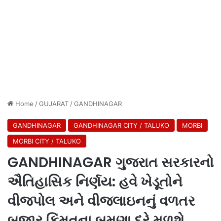
Home
/
GUJARAT
/
GANDHINAGAR
GANDHINAGAR
GANDHINAGAR CITY / TALUKO
MORBI
MORBI CITY / TALUKO
GANDHINAGAR ગુજરાત સરકારનો
ઐતિહાસિક નિર્ણય: હવે ખેડૂતોને
વીજપોલ અને વીજલાઇનનું વળતર
બજાર કિંમતના બમણા દરે મળશે