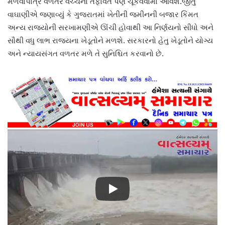
મળવાપાત્ર વળતર વચ્ચેનો તફાવત પણ ચૂકવવામાં આવશે.જીતુ
વાઘાણીએ જણાવ્યું કે ગુજરાતમાં ખેતીની જમીનની બજાર કિંમત
અન્ય રાજ્યોની સરખામણીએ ઊંચી હોવાથી આ નિર્ણયનો સીધો અને
સૌથી વધુ લાભ રાજ્યના ખેડૂતોને મળશે. સરકારનો હેતુ ખેડૂતોને યોગ્ય
અને ન્યાયસંગત વળતર મળે તે સુનિશ્ચિત કરવાનો છે.