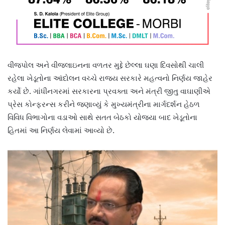
વીજપોલ અને વીજલાઇનના વળતર મુદ્દે છેલ્લા ઘણા દિવસોથી ચાલી
રહેલા ખેડૂતોના આંદોલન વચ્ચે રાજ્ય સરકારે મહત્વનો નિર્ણય જાહેર
કર્યો છે. ગાંધીનગરમાં સરકારના પ્રવક્તા અને મંત્રી જીતુ વાઘાણીએ
પ્રેસ કોન્ફરન્સ કરીને જણાવ્યું કે મુખ્યમંત્રીના માર્ગદર્શન હેઠળ
વિવિધ વિભાગોના વડાઓ સાથે સતત બેઠકો યોજ્યા બાદ ખેડૂતોના
હિતમાં આ નિર્ણય લેવામાં આવ્યો છે.