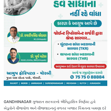
GANDHINAGAR ગુજરાત સરકારનો ઐતિહાસિક નિર્ણય: હવે
ખેડૂતોને વીજપોલ અને વીજલાઇનનું વળતર બજાર કિંમતના બમણા દરે