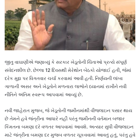
જીતુ વાઘાણીએ જણાવ્યું કે સરકાર ખેડૂતોની ચિંતાઓ પ્રત્યે સંપૂર્ણ
સંવેદનશીલ છે. છેલ્લા 12 દિવસથી મેરેથોન બેઠકો યોજાઈ હતી, જેમાં
દરેક મુદ્દા પર વિગતવાર ચર્ચા કરવામાં આવી હતી. નિર્ણયની લાંબા
ગાળાની અસર અને ખેડૂતોને મળનારા લાભોને ધ્યાનમાં રાખીને નવી
નીતિને અંતિમ સ્વરૂપ આપવામાં આવ્યું છે.
નવી જાહેરાત મુજબ, જે ખેડૂતોની જમીનમાંથી વીજલાઇન પસાર થાય
છે તેમને હવે જંત્રીના આધારે નહીં પરંતુ જમીનની વર્તમાન બજાર
કિંમતના બમણા દરે વળતર આપવામાં આવશે. અત્યાર સુધી વીજલાઇન
માટે જંત્રીના બમણા દર મુજબ વળતર ચૂકવવામાં આવતું હતું, પરંતુ હવે