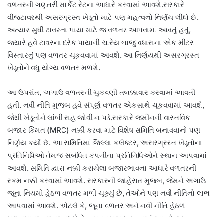
વળતરની ગણતરી માર્કેટ રેટના આધારે કરવામાં આવશે.સરકારે
વીજટાવરથી અસરગ્રસ્ત ખેડૂતો માટે પણ મહત્વનો નિર્ણય લીધો છે.
અત્યાર સુધી ટાવરના પાયા માટે જ વળતર આપવામાં આવતું હતું,
જ્યારે હવે ટાવરના દરેક પાયાની ચારેય બાજુ વધારાના એક મીટર
વિસ્તારનું પણ વળતર ચૂકવવામાં આવશે. આ નિર્ણયથી અસરગ્રસ્ત
ખેડૂતોને વધુ યોગ્ય વળતર મળશે.
આ ઉપરાંત, અગાઉ વળતરની ચુકવણી તબક્કાવાર કરવામાં આવતી
હતી. નવી નીતિ મુજબ હવે સંપૂર્ણ વળતર એકસાથે ચૂકવવામાં આવશે,
જેથી ખેડૂતોને લાંબી રાહ જોવી ન પડે.સરકારે જમીનની વાસ્તવિક
બજાર કિંમત (MRC) નક્કી કરવા માટે વિશેષ સમિતિ બનાવવાનો પણ
નિર્ણય કર્યો છે. આ સમિતિમાં જિલ્લા કલેક્ટર, અસરગ્રસ્ત ખેડૂતોના
પ્રતિનિધિઓ તેમજ સંબંધિત કંપનીના પ્રતિનિધિઓને સ્થાન આપવામાં
આવશે. સમિતિ દ્વારા નક્કી કરાયેલા બજારભાવના આધારે વળતરની
રકમ નક્કી કરવામાં આવશે. સરકારની જાહેરાત મુજબ, જેમને અગાઉ
જૂના નિયમો હેઠળ વળતર મળી ચૂક્યું છે, તેઓને પણ નવી નીતિનો લાભ
આપવામાં આવશે. એટલે કે, જૂના વળતર અને નવી નીતિ હેઠળ