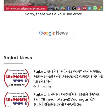
Sorry, there was a YouTube error.
Rajkot News
Rajkot: પ્રાકૃતિક ખેતી તરફ આગળ વધતું ગુજરાત:
આરોગ્ય, ધરતી અને પર્યાવરણ માટે લાભદાયક મેથીની
પ્રાકૃતિક ખેતી
13 hours ago
Rajkot: વડનગરના આધ્યાત્મિક વારસાને ઉજાગર
કરવા ‘Shravanotsav@Vadnagar’ રીલ
સ્પર્ધાનો દ્વિતીય તબક્કો આજથી શરૂ