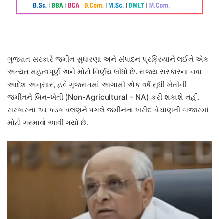
ગુજરાત સરકારે જમીન સુધારણા અને સંપાદન પ્રક્રિયાને લઈને એક
અત્યંત મહત્વપૂર્ણ અને મોટો નિર્ણય લીધો છે. રાજ્ય સરકારના નવા
આદેશ અનુસાર, હવે ગુજરાતમાં આગામી એક વર્ષ સુધી ખેતીની
જમીનને બિન-ખેતી (Non-Agricultural – NA) કરી શકાશે નહીં.
સરકારના આ કડક વલણને પગલે જમીનના ખરીદ-વેચાણની બજારમાં
મોટો ગરમાવો આવી ગયો છે.