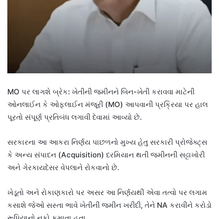
MO પર લાગશે બ્રેક: ખેતીની જમીનને બિન-ખેતી કરાવવા માટેની
ઓનલાઈન કે ઓફલાઈન મંજૂરી (MO) આપવાની પ્રક્રિયા પર હાલ
પૂરતો સંપૂર્ણ પ્રતિબંધ લગાવી દેવામાં આવ્યો છે.
સરકારના આ આકરા નિર્ણય પાછળનો મુખ્ય હેતુ સરકારી પ્રોજેક્ટ્સ
કે અન્ય સંપાદન (Acquisition) દરમિયાન થતી જમીનની સટ્ટાખોરી
અને ગેરકાયદેસર વેપલાને રોકવાનો છે.
ખેડૂતો અને રોકાણકારો પર અસર આ નિર્ણયથી એવા તત્વો પર લગામ
કસાશે જેઓ સસ્તા ભાવે ખેતીની જમીન ખરીદી, તેને NA કરાવીને કરોડો
રૂપિયાનો નફો કમાતા હતા.