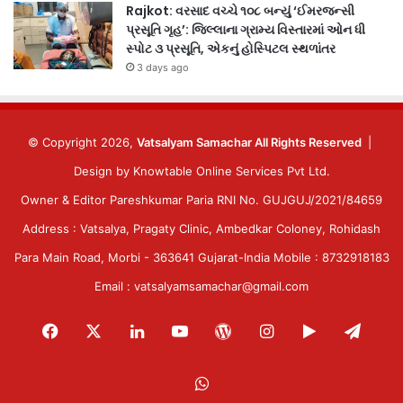
Rajkot: વરસાદ વચ્ચે ૧૦૮ બન્યું ‘ઈમરજન્સી
પ્રસૂતિ ગૃહ’: જિલ્લાના ગ્રામ્ય વિસ્તારમાં ઓન ધી
સ્પોટ ૩ પ્રસૂતિ, એકનું હોસ્પિટલ સ્થળાંતર
3 days ago
© Copyright 2026,
Vatsalyam Samachar All Rights Reserved
|
Design by
Knowtable Online Services Pvt Ltd.
Owner & Editor Pareshkumar Paria RNI No. GUJGUJ/2021/84659
Address : Vatsalya, Pragaty Clinic, Ambedkar Coloney, Rohidash
Para Main Road, Morbi - 363641 Gujarat-India Mobile : 8732918183
Email : vatsalyamsamachar@gmail.com
Facebook
X
LinkedIn
YouTube
WordPress
Instagram
Google
Tele
Play
WhatsApp