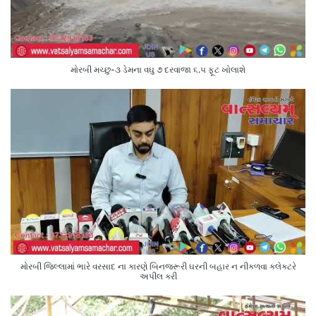
મોરબી મચ્છુ-૩ ડેમના વઘુ ૭ દરવાજા ૬.૫ ફૂટ ખોલાશે
મોરબી જિલ્લામાં ભારે વરસાદ ના કારણે બિનજરૂરી ઘરની બહાર ન નીકળવા કલેક્ટરે
અપીલ કરી