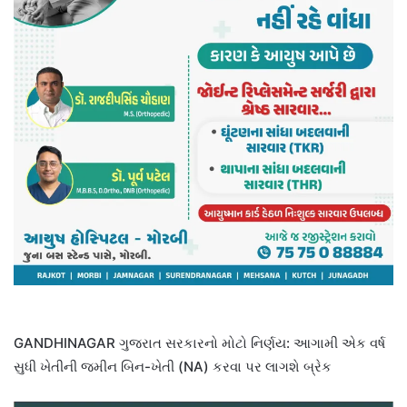
GANDHINAGAR ગુજરાત સરકારનો મોટો નિર્ણય: આગામી એક વર્ષ
સુધી ખેતીની જમીન બિન-ખેતી (NA) કરવા પર લાગશે બ્રેક