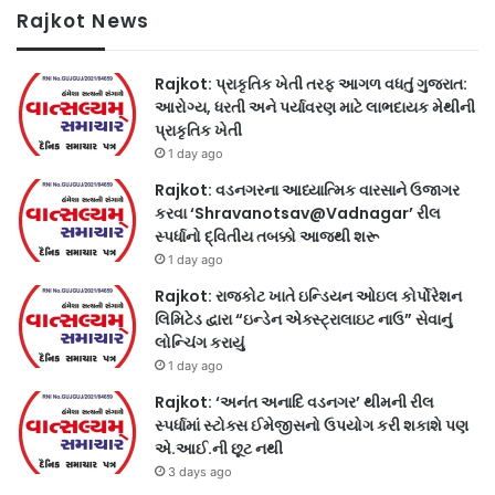
Rajkot News
Rajkot: પ્રાકૃતિક ખેતી તરફ આગળ વધતું ગુજરાત:
આરોગ્ય, ધરતી અને પર્યાવરણ માટે લાભદાયક મેથીની
પ્રાકૃતિક ખેતી
1 day ago
Rajkot: વડનગરના આધ્યાત્મિક વારસાને ઉજાગર
કરવા ‘Shravanotsav@Vadnagar’ રીલ
સ્પર્ધાનો દ્વિતીય તબક્કો આજથી શરૂ
1 day ago
Rajkot: રાજકોટ ખાતે ઇન્ડિયન ઓઇલ કોર્પોરેશન
લિમિટેડ દ્વારા “ઇન્ડેન એક્સ્ટ્રાલાઇટ નાઉ” સેવાનું
લોન્ચિંગ કરાયું
1 day ago
Rajkot: ‘અનંત અનાદિ વડનગર’ થીમની રીલ
સ્પર્ધામાં સ્ટોક્સ ઈમેજીસનો ઉપયોગ કરી શકાશે પણ
એ.આઈ.ની છૂટ નથી
3 days ago