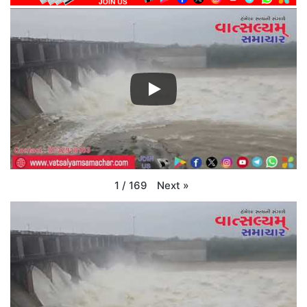
Next
»
1
/
169