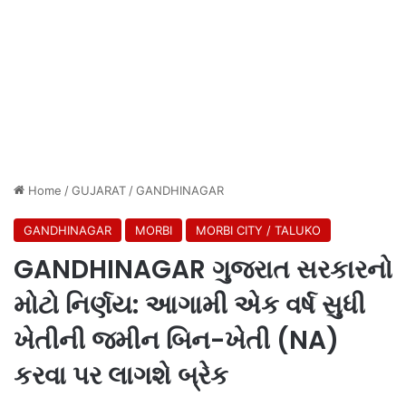
Home
/
GUJARAT
/
GANDHINAGAR
GANDHINAGAR
MORBI
MORBI CITY / TALUKO
GANDHINAGAR ગુજરાત સરકારનો
મોટો નિર્ણય: આગામી એક વર્ષ સુધી
ખેતીની જમીન બિન-ખેતી (NA)
કરવા પર લાગશે બ્રેક