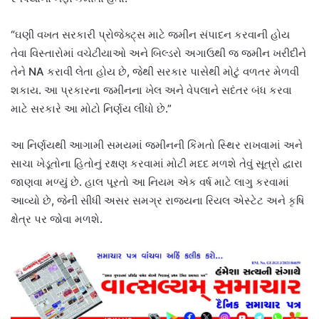
“ઘણી વખત સરકારી પ્રોજેક્ટ્સ માટે જમીન સંપાદન કરવાની હોય
તેવા વિસ્તારોમાં વચેટીયાઓ અને બિલ્ડરો અગાઉથી જ જમીન ખરીદીને
તેને NA કરાવી લેતા હોય છે, જેથી સરકાર પાસેથી મોટું વળતર મેળવી
શકાય. આ પ્રકારના જમીનના ખેલ અને વેપલાને સદંતર બંધ કરવા
માટે સરકારે આ મોટો નિર્ણય લીધો છે.”
આ નિર્ણયથી આગામી સમયમાં જમીનની કિંમતો સ્થિર રાખવામાં અને
સાચા ખેડૂતોના હિતોનું રક્ષણ કરવામાં મોટી મદદ મળશે તેવું સૂત્રો દ્વારા
જાણવા મળ્યું છે. હાલ પૂરતો આ નિયમ એક વર્ષ માટે લાગુ કરવામાં
આવ્યો છે, જેની સીધી અસર સમગ્ર રાજ્યના રિયલ એસ્ટેટ અને કૃષિ
ક્ષેત્ર પર જોવા મળશે.