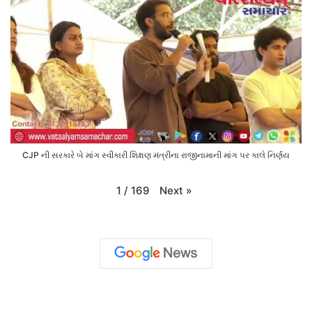
CJP ની સરકારે બે માંગ સ્વીકારી શિક્ષણ મંત્રીના રાજીનામાની માંગ પર કાલે નિર્ણય
Next
»
1
/
169