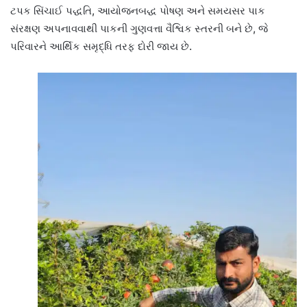
ટપક સિંચાઈ પદ્ધતિ, આયોજનબદ્ધ પોષણ અને સમયસર પાક
સંરક્ષણ અપનાવવાથી પાકની ગુણવત્તા વૈશ્વિક સ્તરની બને છે, જે
પરિવારને આર્થિક સમૃદ્ધિ તરફ દોરી જાય છે.