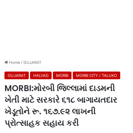
Home
/
GUJARAT
GUJARAT
HALVAD
MORBI
MORBI CITY / TALUKO
MORBI:મોરબી જિલ્લામાં દાડમની
ખેતી માટે સરકારે ૬૧૮ બાગાયતદાર
ખેડૂતોને રૂ. ૧૬૭.૯૨ લાખની
પ્રોત્સાહક સહાય કરી