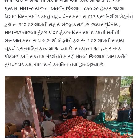
સીધી જ લાભાર્થીઓના બેંક ખાતામાં જમા કરવામાં આવી છે. જેમાં
પ્રથમ, HRT-૯ યોજના અંતર્ગત જિલ્લાના ૮૪૦.૨૯ હેક્ટર જેટલા
વિશાળ વિસ્તારમાં દાડમનું નવું વાવેતર કરનારા ૬૧૩ પ્રગતિશીલ ખેડૂતોને
કુલ રૂ. ૧૬૨.૯૨ લાખની સહાય મંજૂર કરાઈ છે. જ્યારે દ્વિતીય,
HRT-૧૩ યોજના હેઠળ ૫.૨૬ હેક્ટર વિસ્તારમાં દાડમની ખેતીની
શરૂઆત કરનારા ૫ લાભાર્થી ખેડૂતોને કુલ રૂ. ૧.૯૨ લાખની સહાય
ચૂકવી પ્રોત્સાહિત કરવામાં આવ્યા છે. સરકારના આ હકારાત્મક
પીઠબળ અને સઘન માર્ગદર્શનને કારણે મોરબી જિલ્લામાં ખાસ કરીને
હળવદ પંથકમાં બાગાયતી ક્રાંતિના નવા દ્વાર ખુલ્યા છે.