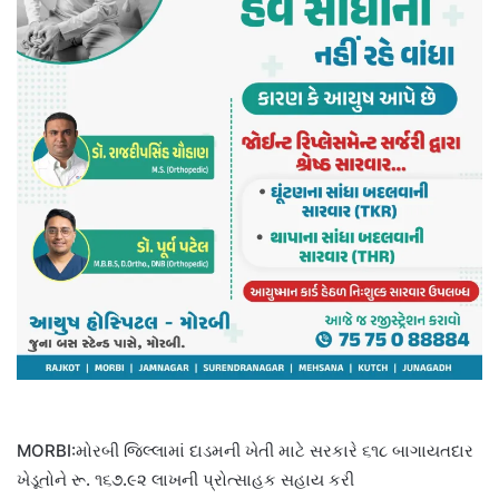
MORBI:મોરબી જિલ્લામાં દાડમની ખેતી માટે સરકારે ૬૧૮ બાગાયતદાર
ખેડૂતોને રૂ. ૧૬૭.૯૨ લાખની પ્રોત્સાહક સહાય કરી