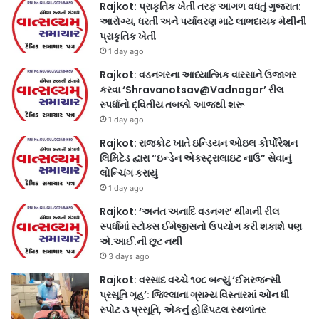
Rajkot: પ્રાકૃતિક ખેતી તરફ આગળ વધતું ગુજરાત:
આરોગ્ય, ધરતી અને પર્યાવરણ માટે લાભદાયક મેથીની
પ્રાકૃતિક ખેતી
1 day ago
Rajkot: વડનગરના આધ્યાત્મિક વારસાને ઉજાગર
કરવા ‘Shravanotsav@Vadnagar’ રીલ
સ્પર્ધાનો દ્વિતીય તબક્કો આજથી શરૂ
1 day ago
Rajkot: રાજકોટ ખાતે ઇન્ડિયન ઓઇલ કોર્પોરેશન
લિમિટેડ દ્વારા “ઇન્ડેન એક્સ્ટ્રાલાઇટ નાઉ” સેવાનું
લોન્ચિંગ કરાયું
1 day ago
Rajkot: ‘અનંત અનાદિ વડનગર’ થીમની રીલ
સ્પર્ધામાં સ્ટોક્સ ઈમેજીસનો ઉપયોગ કરી શકાશે પણ
એ.આઈ.ની છૂટ નથી
3 days ago
Rajkot: વરસાદ વચ્ચે ૧૦૮ બન્યું ‘ઈમરજન્સી
પ્રસૂતિ ગૃહ’: જિલ્લાના ગ્રામ્ય વિસ્તારમાં ઓન ધી
સ્પોટ ૩ પ્રસૂતિ, એકનું હોસ્પિટલ સ્થળાંતર