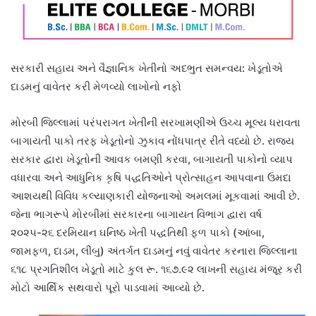
સરકારી સહાય અને વૈજ્ઞાનિક ખેતીનો અદભુત સમન્વય: ખેડૂતોએ
દાડમનું વાવેતર કરી મેળવ્યો લાખોનો નફો
મોરબી જિલ્લામાં પરંપરાગત ખેતીની સરખામણીએ ઉચ્ચ મૂલ્ય ધરાવતા
બાગાયતી પાકો તરફ ખેડૂતોનો ઝુકાવ નોંધપાત્ર રીતે વધ્યો છે. રાજ્ય
સરકાર દ્વારા ખેડૂતોની આવક બમણી કરવા, બાગાયતી પાકોનો વ્યાપ
વધારવા અને આધુનિક કૃષિ પદ્ધતિઓને પ્રોત્સાહન આપવાના ઉમદા
આશયથી વિવિધ કલ્યાણકારી યોજનાઓ અમલમાં મૂકવામાં આવી છે.
જેના ભાગરૂપે મોરબીમાં સરકારના બાગાયત વિભાગ દ્વારા વર્ષ
૨૦૨૫-૨૬ દરમિયાન ઘનિષ્ઠ ખેતી પદ્ધતિથી ફળ પાકો (આંબા,
જામફળ, દાડમ, લીંબુ) અંતર્ગત દાડમનું નવું વાવેતર કરનારા જિલ્લાના
૬૧૮ પ્રગતિશીલ ખેડૂતો માટે કુલ રૂ. ૧૬૭.૯૨ લાખની સહાય મંજૂર કરી
મોટો આર્થિક સથવારો પૂરો પાડવામાં આવ્યો છે.