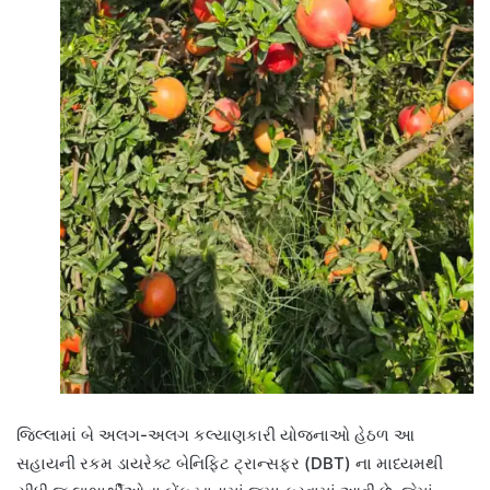
જિલ્લામાં બે અલગ-અલગ કલ્યાણકારી યોજનાઓ હેઠળ આ
સહાયની રકમ ડાયરેક્ટ બેનિફિટ ટ્રાન્સફર (DBT) ના માધ્યમથી