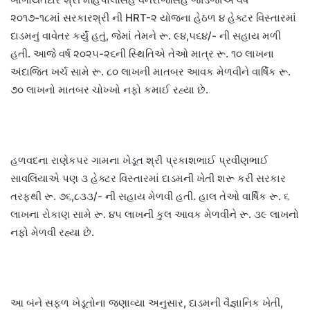
૨૦૧૭-૧૮માં સરકારશ્રી ની HRT-૨ યોજના હેઠળ ૪ હેક્ટર વિસ્તારમાં
દાડમનું વાવેતર કર્યું હતું, જેમાં તેમને રૂ. ૯૪,૫૬૪/- ની સહાય મળી
હતી. આજે વર્ષ ૨૦૨૫-૨૬ની સ્થિતિએ તેઓ માત્ર રૂ. ૧૦ લાખના
અંદાજિત ખર્ચ સામે રૂ. ૮૦ લાખની માતબર આવક મેળવીને વાર્ષિક રૂ.
૭૦ લાખનો માતબર ચોખ્ખો નફો કમાઈ રહ્યા છે.
હળવદના રાણેકપર ગામના ખેડૂત શ્રી પ્રકાશભાઈ પ્રવીણભાઈ
સાવલિયાએ પણ ૩ હેક્ટર વિસ્તારમાં દાડમની ખેતી શરૂ કરી સરકાર
તરફથી રૂ. ૭૬,૮૩૩/- ની સહાય મેળવી હતી. હાલ તેઓ વાર્ષિક રૂ. ૬
લાખના રોકાણ સામે રૂ. ૪૫ લાખની કુલ આવક મેળવીને રૂ. ૩૯ લાખનો
નફો મેળવી રહ્યા છે.
આ બંને સફળ ખેડૂતોના જણાવ્યા અનુસાર, દાડમની વૈજ્ઞાનિક ખેતી,