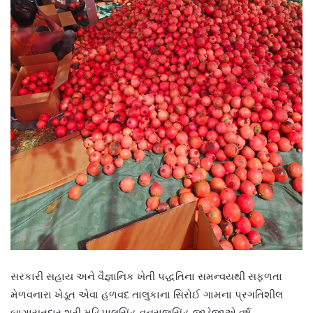
સરકારી સહાય અને વૈજ્ઞાનિક ખેતી પદ્ધતિના સમન્વયથી સફળતા
મેળવનારા ખેડૂત એવા હળવદ તાલુકાના સિરોઈ ગામના પ્રગતિશીલ
બાગાયતદાર શ્રી મહિપાલસિંહ વનરાજસિંહ જાડેજાએ વર્ષ