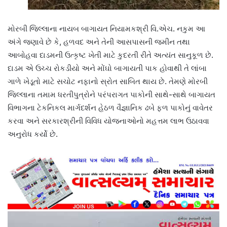
મોરબી જિલ્લાના નાયબ બાગાયત નિયામકશ્રી વિ.એચ. નકુમ આ
અંગે જણાવે છે કે, હળવદ અને તેની આસપાસની જમીન તથા
આબોહવા દાડમની ઉત્કૃષ્ટ ખેતી માટે કુદરતી રીતે અત્યંત સાનુકૂળ છે.
દાડમ એ ઉચ્ચ રોકડીયો અને મોંઘો બાગાયતી પાક હોવાથી તે લાંબા
ગાળે ખેડૂતો માટે સચોટ નફાનો સ્રોત સાબિત થાય છે. તેમણે મોરબી
જિલ્લાના તમામ ધરતીપુત્રોને પરંપરાગત પાકોની સાથે-સાથે બાગાયત
વિભાગના ટેકનિકલ માર્ગદર્શન હેઠળ વૈજ્ઞાનિક ઢબે ફળ પાકોનું વાવેતર
કરવા અને સરકારશ્રીની વિવિધ યોજનાઓનો મહત્તમ લાભ ઉઠાવવા
અનુરોધ કર્યો છે.