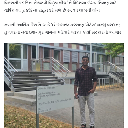
વિકસતી જાતિના તેજસ્વી વિદ્યાર્થીઓને વિદેશમાં ઉચ્ચ શિક્ષણ માટે
વાર્ષિક માત્ર ૪% ના રાહત દરે મળે છે રૂ. ૧૫ લાખની લોન
નબળી આર્થિક સ્થિતિ આડે ‘ઈ-સમાજ કલ્યાણ પોર્ટલ’ બન્યું વરદાન;
હળવદના નવા ઇશનપુર ગામના પરિવારે વ્યક્ત કર્યો સરકારનો આભાર