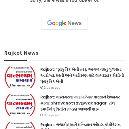
Sorry, there was a YouTube error.
Rajkot News
Rajkot: પ્રાકૃતિક ખેતી તરફ આગળ વધતું ગુજરાત:
આરોગ્ય, ધરતી અને પર્યાવરણ માટે લાભદાયક મેથીની
પ્રાકૃતિક ખેતી
3 days ago
Rajkot: વડનગરના આધ્યાત્મિક વારસાને ઉજાગર
કરવા ‘Shravanotsav@Vadnagar’ રીલ
સ્પર્ધાનો દ્વિતીય તબક્કો આજથી શરૂ
3 days ago
Rajkot: રાજકોટ ખાતે ઇન્ડિયન ઓઇલ કોર્પોરેશન