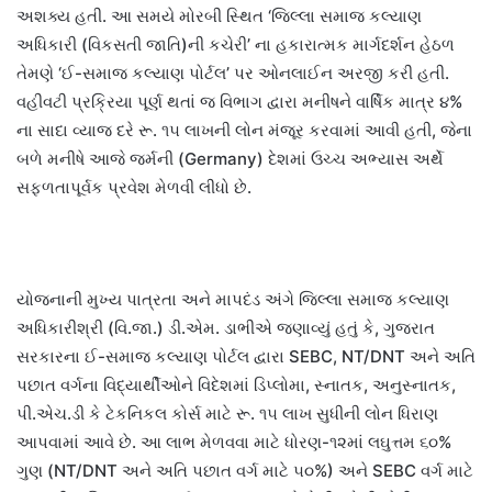
અશક્ય હતી. આ સમયે મોરબી સ્થિત ‘જિલ્લા સમાજ કલ્યાણ
અધિકારી (વિકસતી જાતિ)ની કચેરી’ ના હકારાત્મક માર્ગદર્શન હેઠળ
તેમણે ‘ઈ-સમાજ કલ્યાણ પોર્ટલ’ પર ઓનલાઈન અરજી કરી હતી.
વહીવટી પ્રક્રિયા પૂર્ણ થતાં જ વિભાગ દ્વારા મનીષને વાર્ષિક માત્ર ૪%
ના સાદા વ્યાજ દરે રૂ. ૧૫ લાખની લોન મંજૂર કરવામાં આવી હતી, જેના
બળે મનીષે આજે જર્મની (Germany) દેશમાં ઉચ્ચ અભ્યાસ અર્થે
સફળતાપૂર્વક પ્રવેશ મેળવી લીધો છે.
યોજનાની મુખ્ય પાત્રતા અને માપદંડ અંગે જિલ્લા સમાજ કલ્યાણ
અધિકારીશ્રી (વિ.જા.) ડી.એમ. ડાભીએ જણાવ્યું હતું કે, ગુજરાત
સરકારના ઈ-સમાજ કલ્યાણ પોર્ટલ દ્વારા SEBC, NT/DNT અને અતિ
પછાત વર્ગના વિદ્યાર્થીઓને વિદેશમાં ડિપ્લોમા, સ્નાતક, અનુસ્નાતક,
પી.એચ.ડી કે ટેકનિકલ કોર્સ માટે રૂ. ૧૫ લાખ સુધીની લોન ધિરાણ
આપવામાં આવે છે. આ લાભ મેળવવા માટે ધોરણ-૧૨માં લઘુત્તમ ૬૦%
ગુણ (NT/DNT અને અતિ પછાત વર્ગ માટે ૫૦%) અને SEBC વર્ગ માટે