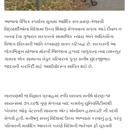
આજના વૈશ્વિક સ્પર્ધાના યુગમાં આર્થિક સંકડામણ તેજસ્વી
વિદ્યાર્થીઓના વિદેશમાં ઉચ્ચ શિક્ષણ મેળવવાના સપના આડે દીવાલ ન
બનવા દેવા ગુજરાત સરકારનો સામાજિક ન્યાય અને અધિકારિતા
વિભાગ (વિકસતી જાતિ કલ્યાણ) સતત કટિબદ્ધ છે. સરકારની આ
લોકાભિમુખ યોજના મોરબી જિલ્લાના હળવદ તાલુકાના નવા ઇશનપુર
ગામના એક સામાન્ય ખેડૂત પરિવારના પુત્ર મનીષ સુંદરજીભાઇ
જાદવની કારકિર્દી માટે આશીર્વાદરૂપ સાબિત થઈ છે.
નાનપણથી જ વિજ્ઞાન પ્રવાહમાં રૂચિ ધરાવતા મનીષે ધોરણ-૧૨
સાયન્સમાં ૭૫.૬૦% ગુણ મેળવ્યા બાદ કામધેનુ યુનિવર્સિટીમાંથી
‘બેચલર ઓફ વેટરનરી સાયન્સ એન્ડ એનીમલ હસબંડરી’ ની પદવી
મેળવી હતી. મનીષનું સપનું વિદેશમાં ઉચ્ચ અભ્યાસ કરવાનું હતું, પરંતુ
પરિવારની મર્યાદિત આવકને કારણે વિદેશની ભારેખમ ફી ચૂકવવી