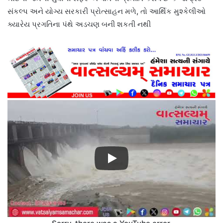
સંકલ્પ અને યોગ્ય સરકારી પ્રોત્સાહન મળે, તો આર્થિક મુશ્કેલીઓ
ક્યારેય પ્રગતિના પંથે અડચણ બની શકતી નથી