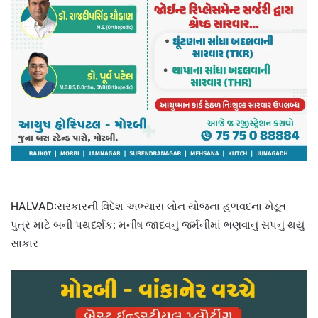
HALVAD:સરકારની વિદેશ અભ્યાસ લોન યોજના હળવદના ખેડૂત
પુત્ર માટે બની પથદર્શક: મનીષ જાદવનું જર્મનીમાં ભણવાનું સપનું થયું
સાકાર