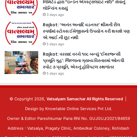
લિમિટેડ દ્વારા “ઇન્ડેન એક્સ્ટ્રાલાઇટ નાઉ” સેવાનું
લોન્ચિંગ કરાયું
3 days ago
Rajkot: ‘અનંત અનાદિ વડનગર’ થીમની રીલ
સ્પર્ધામાં સ્ટોક્સ ઈમેજીસનો ઉપયોગ કરી શકાશે પણ
એ.આઈ.ની છૂટ નથી
5 days ago
Rajkot: વરસાદ વચ્ચે ૧૦૮ બન્યું ‘ઈમરજન્સી
પ્રસૂતિ ગૃહ’: જિલ્લાના ગ્રામ્ય વિસ્તારમાં ઓન ધી
સ્પોટ ૩ પ્રસૂતિ, એકનું હોસ્પિટલ સ્થળાંતર
5 days ago
© Copyright 2026,
Vatsalyam Samachar All Rights Reserved
|
Design by
Knowtable Online Services Pvt Ltd.
Owner & Editor Pareshkumar Paria RNI No. GUJGUJ/2021/84659
Address : Vatsalya, Pragaty Clinic, Ambedkar Coloney, Rohidash