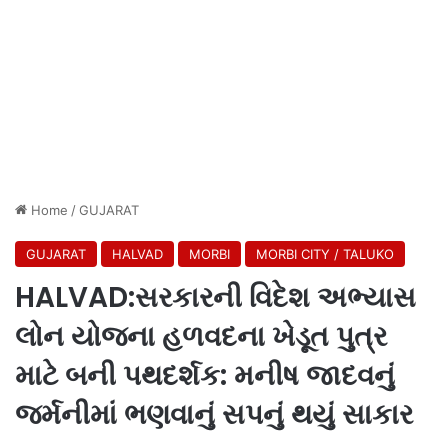
Home
/
GUJARAT
GUJARAT
HALVAD
MORBI
MORBI CITY / TALUKO
HALVAD:સરકારની વિદેશ અભ્યાસ
લોન યોજના હળવદના ખેડૂત પુત્ર
માટે બની પથદર્શક: મનીષ જાદવનું
જર્મનીમાં ભણવાનું સપનું થયું સાકાર