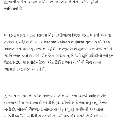
કુટુંબની વાર્ષિક આવક મર્યાદા રૂ. ૧૦ લાખ કે તેથી ઓછી હોવી
અનિવાર્ય છે.
પાત્રતા ધરાવતા રસ ધરાવતા વિદ્યાર્થીઓએ વિદેશ જતા પહેલાં અથવા
ગયાના ૬ મહિનાની અંદર esamajkalyan.gujarat.gov.in પોર્ટલ પર
ઓનલાઇન અરજી કરવાની રહેશે. અરજી સાથે મુખ્ય દસ્તાવેજો તરીકે
જાતિ-આવકનો દાખલો, શૈક્ષણિક લાયકાત, વિદેશી યુનિવર્સિટીનો ઓફર
લેટર/I-20, પાસપોર્ટ-વીઝા, એર ટિકિટ અને વાલીની મિલકતના
આધારો રજૂ કરવાના રહેશે.
ગુજરાત સરકારની વિદેશ અભ્યાસ લોન યોજના આજે આર્થિક રીતે
નબળા વર્ગના અસંખ્ય તેજસ્વી વિદ્યાર્થીઓ માટે આશાનું નવું કિરણ
બની છે. મોરબી જિલ્લાના સામાન્ય ખેડૂત પુત્ર મનીષની અભ્યાસ
માટેની જર્મની સુધીની સફર એ વાતની પ્રતીતિ કરાવે છે કે જો દ્રઢ