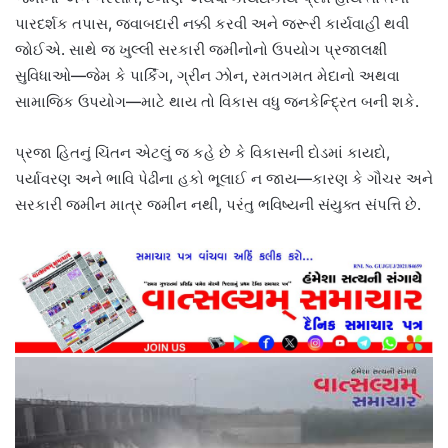
પારદર્શક તપાસ, જવાબદારી નક્કી કરવી અને જરૂરી કાર્યવાહી થવી
જોઈએ. સાથે જ ખુલ્લી સરકારી જમીનોનો ઉપયોગ પ્રજાલક્ષી
સુવિધાઓ—જેમ કે પાર્કિંગ, ગ્રીન ઝોન, રમતગમત મેદાનો અથવા
સામાજિક ઉપયોગ—માટે થાય તો વિકાસ વધુ જનકેન્દ્રિત બની શકે.
પ્રજા હિતનું ચિંતન એટલું જ કહે છે કે વિકાસની દોડમાં કાયદો,
પર્યાવરણ અને ભાવિ પેઢીના હકો ભૂલાઈ ન જાય—કારણ કે ગૌચર અને
સરકારી જમીન માત્ર જમીન નથી, પરંતુ ભવિષ્યની સંયુક્ત સંપત્તિ છે.