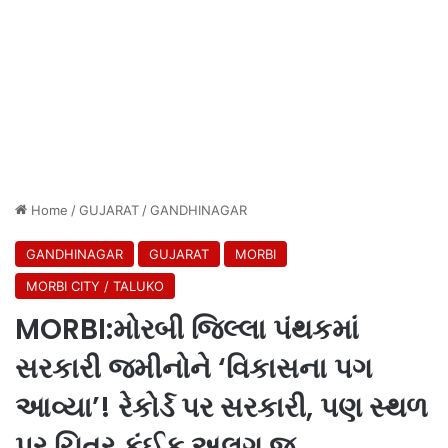
Home
/
GUJARAT
/
GANDHINAGAR
GANDHINAGAR
GUJARAT
MORBI
MORBI CITY / TALUKO
MORBI:મોરબી જિલ્લા પંથકમાં
સરકારી જમીનોને ‘વિકાસના પગ
આવ્યા’! રેકોર્ડ પર સરકારી, પણ સ્થળ
પર ચિત્ર કંઈક અલગ જ