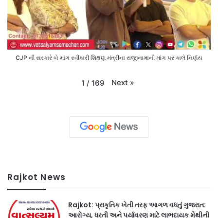
CJP ની સરકારે બે માંગ સ્વીકારી શિક્ષણ મંત્રીના રાજીનામાની માંગ પર કાલે નિર્ણય
Next
»
1
/
169
Rajkot News
Rajkot: પ્રાકૃતિક ખેતી તરફ આગળ વધતું ગુજરાત:
આરોગ્ય, ધરતી અને પર્યાવરણ માટે લાભદાયક મેથીની