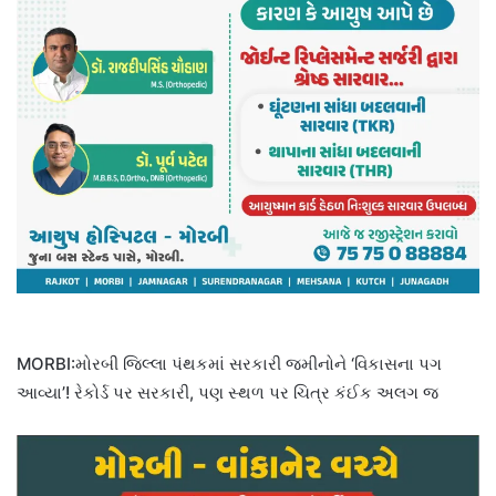
MORBI:મોરબી જિલ્લા પંથકમાં સરકારી જમીનોને ‘વિકાસના પગ
આવ્યા’! રેકોર્ડ પર સરકારી, પણ સ્થળ પર ચિત્ર કંઈક અલગ જ