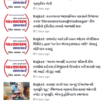
પ્રાકૃતિક ખેતી
2 days ago
Rajkot: વડનગરના આધ્યાત્મિક વારસાને ઉજાગર
કરવા ‘Shravanotsav@Vadnagar’ રીલ
સ્પર્ધાનો દ્વિતીય તબક્કો આજથી શરૂ
2 days ago
Rajkot: રાજકોટ ખાતે ઇન્ડિયન ઓઇલ કોર્પોરેશન
લિમિટેડ દ્વારા “ઇન્ડેન એક્સ્ટ્રાલાઇટ નાઉ” સેવાનું
લોન્ચિંગ કરાયું
2 days ago
Rajkot: ‘અનંત અનાદિ વડનગર’ થીમની રીલ
સ્પર્ધામાં સ્ટોક્સ ઈમેજીસનો ઉપયોગ કરી શકાશે પણ
એ.આઈ.ની છૂટ નથી
4 days ago
Rajkot: વરસાદ વચ્ચે ૧૦૮ બન્યું ‘ઈમરજન્સી
પ્રસૂતિ ગૃહ’: જિલ્લાના ગ્રામ્ય વિસ્તારમાં ઓન ધી
સ્પોટ ૩ પ્રસૂતિ, એકનું હોસ્પિટલ સ્થળાંતર
4 days ago