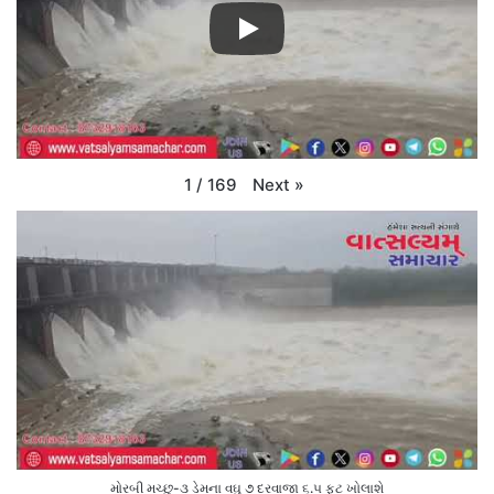
Next
»
1
/
169
મોરબી મચ્છુ-૩ ડેમના વઘુ ૭ દરવાજા ૬.૫ ફૂટ ખોલાશે