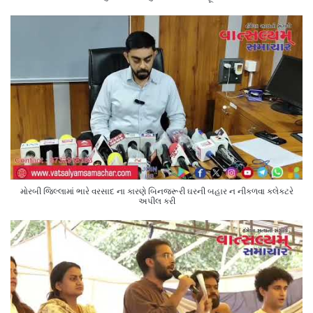
મોરબી જિલ્લામાં ભારે વરસાદ ના કારણે બિનજરૂરી ઘરની બહાર ન નીકળવા કલેક્ટરે
અપીલ કરી