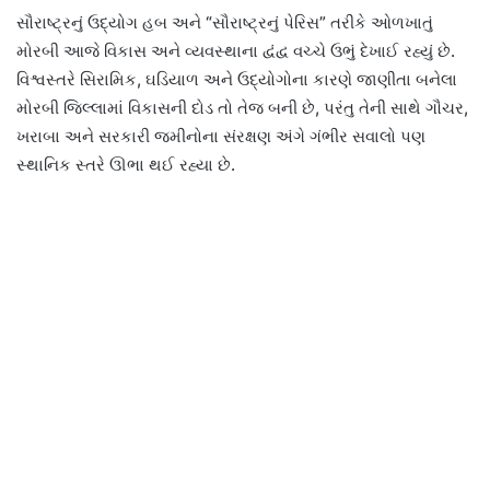
સૌરાષ્ટ્રનું ઉદ્યોગ હબ અને “સૌરાષ્ટ્રનું પેરિસ” તરીકે ઓળખાતું
મોરબી આજે વિકાસ અને વ્યવસ્થાના દ્વંદ્વ વચ્ચે ઉભું દેખાઈ રહ્યું છે.
વિશ્વસ્તરે સિરામિક, ઘડિયાળ અને ઉદ્યોગોના કારણે જાણીતા બનેલા
મોરબી જિલ્લામાં વિકાસની દોડ તો તેજ બની છે, પરંતુ તેની સાથે ગૌચર,
ખરાબા અને સરકારી જમીનોના સંરક્ષણ અંગે ગંભીર સવાલો પણ
સ્થાનિક સ્તરે ઊભા થઈ રહ્યા છે.