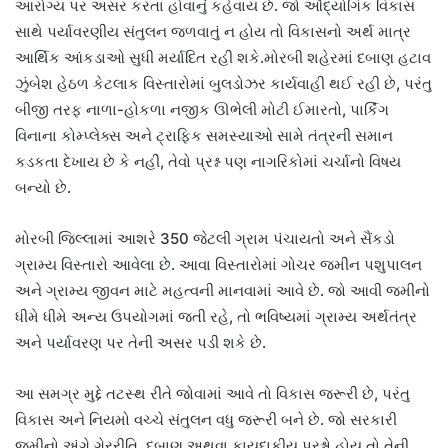
આરોગ્ય પર અસર કરતા હોવાનું કહેવાય છે. જો ઔદ્યોગિક વિકાસ
સાથે પર્યાવરણીય સંતુલન જળવાતું ન હોય તો વિકાસનો અર્થ માત્ર
આર્થિક આંકડાઓ સુધી મર્યાદિત રહી શકે.મોરબી શહેરમાં દબાણ હટાવ
ઝુંબેશ હેઠળ કેટલાક વિસ્તારોમાં બુલડોઝર કાર્યવાહી થઈ રહી છે, પરંતુ
બીજી તરફ નાળા-હોકળા નજીક ઊભેલી મોટી ઈમારતો, પાર્કિંગ
વિનાના કોમ્પ્લેક્સ અને ટ્રાફિક સમસ્યાઓ સામે તંત્રની સમાન
કડકતા દેખાય છે કે નહીં, તેવો પ્રશ્ન પણ નાગરિકોમાં ચર્ચાનો વિષય
બન્યો છે.
મોરબી જિલ્લામાં આશરે 350 જેટલી ગ્રામ પંચાયતો અને સૈંકડો
ગ્રામ્ય વિસ્તારો આવેલા છે. આવા વિસ્તારોમાં ગોચર જમીન પશુપાલન
અને ગ્રામ્ય જીવન માટે મહત્વની માનવામાં આવે છે. જો આવી જમીનો
ધીમે ધીમે અન્ય ઉપયોગમાં જતી રહે, તો ભવિષ્યમાં ગ્રામ્ય અર્થતંત્ર
અને પર્યાવરણ પર તેની અસર પડી શકે છે.
આ સમગ્ર મુદ્દે તટસ્થ રીતે જોવામાં આવે તો વિકાસ જરૂરી છે, પરંતુ
વિકાસ અને નિયમો વચ્ચે સંતુલન વધુ જરૂરી બને છે. જો સરકારી
જમીનો અંગે ગેરરીતિ, દબાણ અથવા કાયદાકીય પ્રશ્નો હોય તો તેની