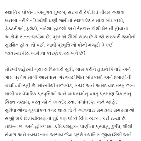
સ્થાનિક લોકોના અનુભવ મુજબ, સરકારી રેકોર્ડમાં ગૌચર અથવા
ખરાબા તરીકે નોંધાયેલી ઘણી જમીનો સ્થળ ઉપર મોટા બાંધકામો,
ફેક્ટરીઓ, ફ્લેટો, તબેલા, હોટલો અને રેસ્ટોરન્ટોથી ઘેરાતી હોવાના
આક્ષેપો સતત ચર્ચામાં છે. પ્રશ્ન એ ઊભો થાય છે કે જો સરકારી જમીનો
સુરક્ષિત હોય, તો પછી આવી પ્રવૃત્તિઓ કોની મંજૂરી કે કઈ
વ્યવસ્થાકીય ખામીના કારણે શક્ય બને છે?
મોરબી શહેરથી ગ્રામ્ય વિસ્તારો સુધી, ખાસ કરીને હાઇવે કિનારે અને
ગામ પ્રવેશ માર્ગો આસપાસ, ગેરઆયોજિત બાંધકામો અને દબાણોની
ચર્ચા વધી રહી છે. મોરબીથી રાજકોટ, કચ્છ અને અમદાવાદ તરફ જતા
માર્ગો પર વેપારિક પ્રવૃત્તિઓ અને બાંધકામોનું વધતું પ્રમાણ વિકાસનું
ચિહ્ન ગણાય, પરંતુ જો તે કાયદેસરતા, પર્યાવરણ અને જાહેર
સુવિધાઓના મૂલ્યાંકન વગર થાય તો તે આવનારા સમયમાં સમસ્યાઓ
સર્જી શકે છે.પર્યાવરણના મુદ્દે પણ લોકો ચિંતા વ્યક્ત કરી રહ્યા છે.
નદી-નાળા અને હોકળામાં કેમિકલયુક્ત પાણીના પ્રવાહ, દુર્ગંધ, લીલી
સેવાળ અને સ્વચ્છતાના અભાવ જેવા પ્રશ્નો સ્થાનિક જીવનશૈલી અને