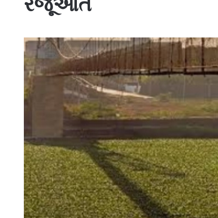
રજૂઆત