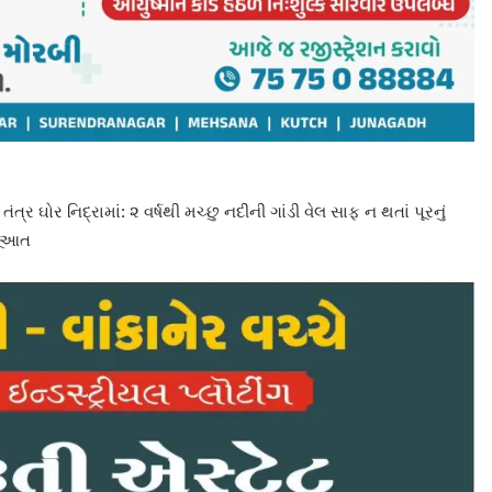
્ર ઘોર નિદ્રામાં: ૨ વર્ષથી મચ્છુ નદીની ગાંડી વેલ સાફ ન થતાં પૂરનું
જૂઆત