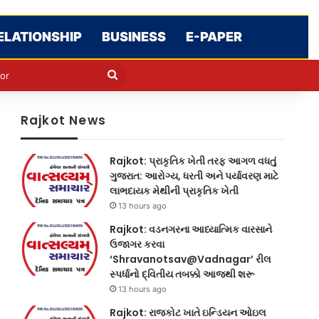
ELATIONSHIP
BUSINESS
E-PAPER
e
n
Search
for
Rajkot News
Rajkot: પ્રાકૃતિક ખેતી તરફ આગળ વધતું
ગુજરાત: આરોગ્ય, ધરતી અને પર્યાવરણ માટે
લાભદાયક મેથીની પ્રાકૃતિક ખેતી
13 hours ago
Rajkot: વડનગરના આધ્યાત્મિક વારસાને
ઉજાગર કરવા
‘Shravanotsav@Vadnagar’ રીલ
સ્પર્ધાનો દ્વિતીય તબક્કો આજથી શરૂ
13 hours ago
Rajkot: રાજકોટ ખાતે ઇન્ડિયન ઓઇલ