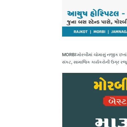
MORBI:મોરબીમાં ચોમાસું નજીક છતાં તંત
સંકટ, સામાજિક કાર્યકરોની ઉગ્ર ર