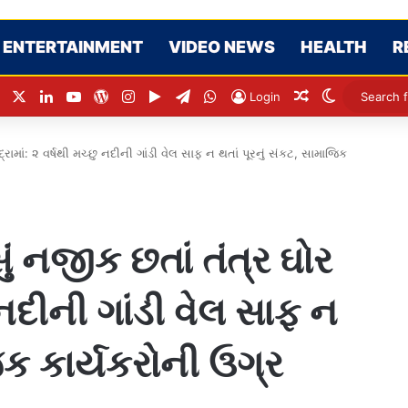
ENTERTAINMENT
VIDEO NEWS
HEALTH
R
Facebook
X
LinkedIn
YouTube
WordPress
Instagram
Google Play
Telegram
WhatsApp
Random Articl
Switch ski
Login
રામાં: ૨ વર્ષથી મચ્છુ નદીની ગાંડી વેલ સાફ ન થતાં પૂરનું સંકટ, સામાજિક
ં નજીક છતાં તંત્ર ઘોર
ુ નદીની ગાંડી વેલ સાફ ન
િક કાર્યકરોની ઉગ્ર