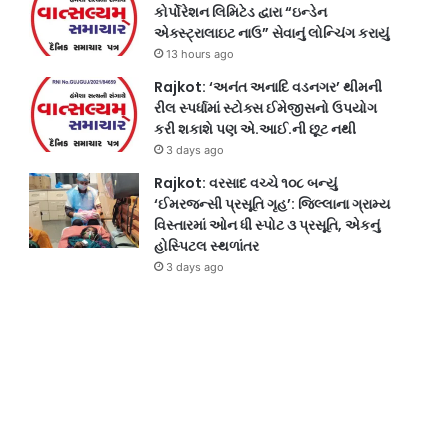
કોર્પોરેશન લિમિટેડ દ્વારા “ઇન્ડેન
એક્સ્ટ્રાલાઇટ નાઉ” સેવાનું લોન્ચિંગ કરાયું
13 hours ago
Rajkot: ‘અનંત અનાદિ વડનગર’ થીમની
રીલ સ્પર્ધામાં સ્ટોક્સ ઈમેજીસનો ઉપયોગ
કરી શકાશે પણ એ.આઈ.ની છૂટ નથી
3 days ago
Rajkot: વરસાદ વચ્ચે ૧૦૮ બન્યું
‘ઈમરજન્સી પ્રસૂતિ ગૃહ’: જિલ્લાના ગ્રામ્ય
વિસ્તારમાં ઓન ધી સ્પોટ ૩ પ્રસૂતિ, એકનું
હોસ્પિટલ સ્થળાંતર
3 days ago