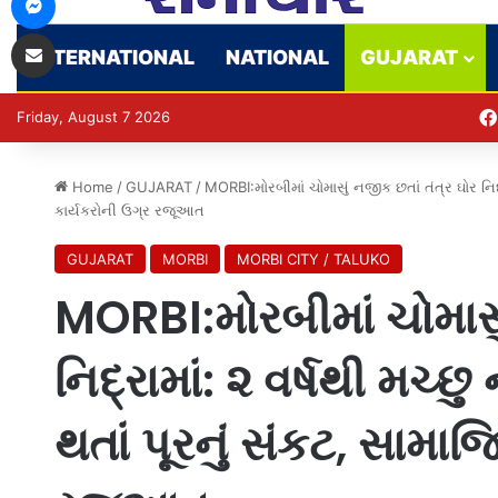
Share via Email
INTERNATIONAL
NATIONAL
GUJARAT
Friday, August 7 2026
Home
/
GUJARAT
/
MORBI:મોરબીમાં ચોમાસું નજીક છતાં તંત્ર ઘોર નિદ્
કાર્યકરોની ઉગ્ર રજૂઆત
GUJARAT
MORBI
MORBI CITY / TALUKO
MORBI:મોરબીમાં ચોમાસુ
નિદ્રામાં: ૨ વર્ષથી મચ્છ
થતાં પૂરનું સંકટ, સામાજ