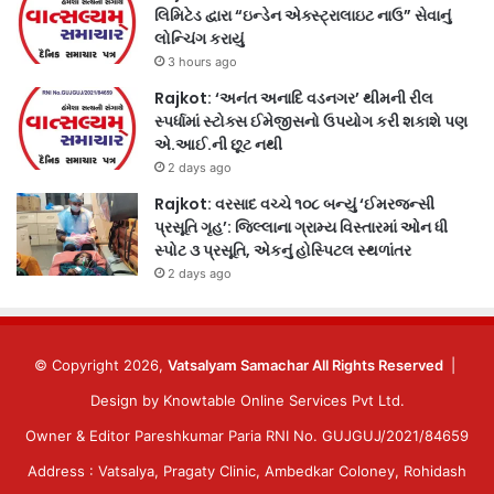
લિમિટેડ દ્વારા “ઇન્ડેન એક્સ્ટ્રાલાઇટ નાઉ” સેવાનું
લોન્ચિંગ કરાયું
3 hours ago
Rajkot: ‘અનંત અનાદિ વડનગર’ થીમની રીલ
સ્પર્ધામાં સ્ટોક્સ ઈમેજીસનો ઉપયોગ કરી શકાશે પણ
એ.આઈ.ની છૂટ નથી
2 days ago
Rajkot: વરસાદ વચ્ચે ૧૦૮ બન્યું ‘ઈમરજન્સી
પ્રસૂતિ ગૃહ’: જિલ્લાના ગ્રામ્ય વિસ્તારમાં ઓન ધી
સ્પોટ ૩ પ્રસૂતિ, એકનું હોસ્પિટલ સ્થળાંતર
2 days ago
© Copyright 2026,
Vatsalyam Samachar All Rights Reserved
|
Design by
Knowtable Online Services Pvt Ltd.
Owner & Editor Pareshkumar Paria RNI No. GUJGUJ/2021/84659
Address : Vatsalya, Pragaty Clinic, Ambedkar Coloney, Rohidash