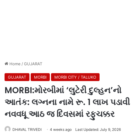
Home
/
GUJARAT
GUJARAT
MORBI
MORBI CITY / TALUKO
MORBI:મોરબીમાં ‘લુટેરી દુલ્હન’નો
આતંક: લગ્નના નામે રૂ. 1 લાખ પડાવી
નવવધૂ આઠ જ દિવસમાં રફુચક્કર
DHAVAL TRIVEDI
4 weeks ago
Last Updated: July 9, 2026