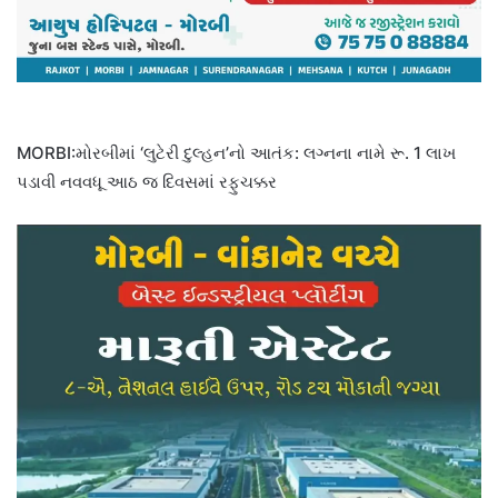
MORBI:મોરબીમાં ‘લુટેરી દુલ્હન’નો આતંક: લગ્નના નામે રૂ. 1 લાખ
પડાવી નવવધૂ આઠ જ દિવસમાં રફુચક્કર