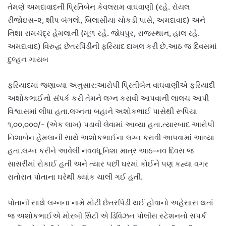
તેમણે અમદાવાદની પ્રિતિબેન કેવલરામ વાઘવાણી (રહે. રોયલ
રીજોઇસ-૨, શીપ બંગલો, બિલાસીયા ચોકડી પાસે, અમદાવાદ) અને
નિશા રામચંદ્ર હેમલાની (મૂળ રહે. જોધપુર, રાજસ્થાન, હાલ રહે.
અમદાવાદ) વિરુદ્ધ છેતરપિંડીની ફરિયાદ દાખલ કરી છે.આઠ જ દિવસમાં
દુલ્હન ગાયબ
ફરિયાદમાં જણાવ્યા અનુસાર:આરોપી પ્રિતીબેન વાઘવાણીએ ફરિયાદી
અશોકભાઈનો સંપર્ક કરી તેમને લગ્ન કરાવી આપવાની લાલચ આપી
વિશ્વાસમાં લીધા હતા.લગ્નના બહાને અશોકભાઈ પાસેથી રૂપિયા
૧,૦૦,૦૦૦/- (એક લાખ) પડાવી લેવામાં આવ્યા હતા.ત્યારબાદ આરોપી
નિશાબેન હેમલાની સાથે અશોકભાઈના લગ્ન કરાવી આપવામાં આવ્યા
હતા.લગ્ન કરીને આવેલી નવવધૂ નિશા માત્ર આઠ-નવ દિવસ જ
સાસરીમાં રોકાઈ હતી અને ત્યાર પછી ઘરમાં કોઈને પણ કહ્યા વગર
રાતોરાત પોતાના ઘરેથી ક્યાંક ચાલી ગઈ હતી.
પોતાની સાથે લગ્નના નામે મોટી છેતરપિંડી થઈ હોવાનો અહેસાસ થતાં
જ અશોકભાઈએ મોરબી સિટી એ ડિવિઝન પોલીસ સ્ટેશનનો સંપર્ક