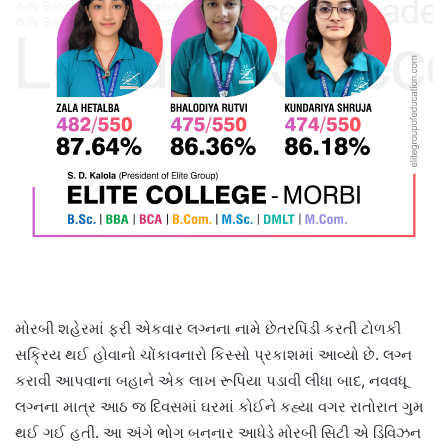
મોરબી શહેરમાં ફરી એકવાર લગ્નના નામે છેતરપિંડી કરતી ટોળકી
સક્રિય થઈ હોવાનો ચોંકાવનારો કિસ્સો પ્રકાશમાં આવ્યો છે. લગ્ન
કરાવી આપવાના બહાને એક લાખ રૂપિયા પડાવી લીધા બાદ, નવવધૂ
લગ્નના માત્ર આઠ જ દિવસમાં ઘરમાં કોઈને કહ્યા વગર રાતોરાત ગુમ
થઈ ગઈ હતી. આ અંગે ભોગ બનનાર આધેડે મોરબી સિટી એ ડિવિઝન