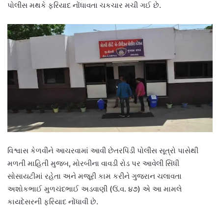
પોલીસ મથકે ફરિયાદ નોંધાવતા ચકચાર મચી ગઈ છે.
વિશ્વાસ કેળવીને આચરવામાં આવી છેતરપિંડી પોલીસ સૂત્રો પાસેથી
મળતી માહિતી મુજબ, મોરબીના વાવડી રોડ પર આવેલી સિંધી
સોસાયટીમાં રહેતા અને મજૂરી કામ કરીને ગુજરાન ચલાવતા
અશોકભાઈ મુળચંદભાઈ અડવાણી (ઉં.વ. ૪૭) એ આ મામલે
કાયદેસરની ફરિયાદ નોંધાવી છે.