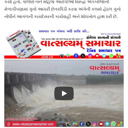
કર્યો હતો. પોલીસે બંને મહિલા આરોપીઓ વિરુદ્ધ એકબીજાની
મેળાપીપણામાં ગુનો આચરી છેતરપિંડી કરવા અંગેની કલમો હેઠળ ગુનો
નોંધીને આગળની કાયદેસરની કાર્યવાહી અને શોધખોળ હાથ ધરી છે.