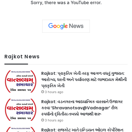
Sorry, there was a YouTube error.
Rajkot News
Rajkot: પ્રાકૃતિક ખેતી તરફ આગળ વધતું ગુજરાત:
આરોગ્ય, ધરતી અને પર્યાવરણ માટે લાભદાયક મેથીની
પ્રાકૃતિક ખેતી
3 hours ago
Rajkot: વડનગરના આધ્યાત્મિક વારસાને ઉજાગર
કરવા ‘Shravanotsav@Vadnagar’ રીલ
સ્પર્ધાનો દ્વિતીય તબક્કો આજથી શરૂ
3 hours ago
Rajkot: રાજકોટ ખાતે ઇન્ડિયન ઓઇલ કોર્પોરેશન