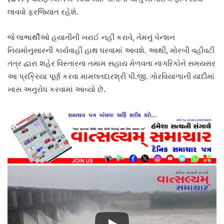
લાવવો ફરજિયાત રહેશે.
જે લાભાર્થીઓ હયાતીની ખરાઈ નહીં કરાવે, તેમનું પેન્શન
નિયમોનુસારની કાર્યવાહી હાથ ધરવામાં આવશે. આથી, મોરબી વહીવટી
તંત્ર દ્વારા શહેર વિસ્તારના તમામ સહાય મેળવતા નાગરિકોને સમયસર
આ પ્રક્રિયા પૂર્ણ કરવા મામલતદારશ્રી પી.જી. ગોરવિયાળાની યાદીમાં
ખાસ અનુરોધ કરવામાં આવ્યો છે.