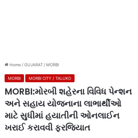
Home
/
GUJARAT
/
MORBI
MORBI
MORBI CITY / TALUKO
MORBI:મોરબી શહેરના વિવિધ પેન્શન
અને સહાય યોજનાના લાભાર્થીઓ
માટે સુધીમાં હયાતીની ઓનલાઈન
ખરાઈ કરાવવી ફરજિયાત