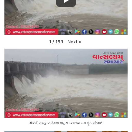
Next
»
1
/
169
મોરબી મચ્છુ-૩ ડેમના વઘુ ૭ દરવાજા ૬.૫ ફૂટ ખોલાશે