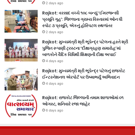
2 days ago
Rajkot: વરસાદ વચ્ચે ૧૦૮ બન્યું ‘ઈમરજન્સી
પ્રસૂતિ ગૃહ’: જિલ્લાના ગ્રામ્ય વિસ્તારમાં ઓન ધી
સ્પોટ ૩ પ્રસૂતિ, એકનું હોસ્પિટલ સ્થળાંતર
2 days ago
Rajkot: મુખ્યમંત્રી શ્રી ભૂપેન્દ્ર પટેલના હસ્તે શ્રી
પુજિત રૂપાણી ટ્રસ્ટના ‘દીક્ષાગ્રહણ સમારોહ’માં
બાળકોને વૈદિક વિધિથી શિક્ષણની દીક્ષા અપાઈ
4 days ago
Rajkot: મુખ્યમંત્રી શ્રી ભૂપેન્દ્ર પટેલનું રાજકોટ
ઈન્ટરનેશનલ એરપોર્ટ પર ઉષ્માભર્યું અભિવાદન
4 days ago
Rajkot: રાજકોટ જિલ્લાની તમામ શાળાઓમાં ૦૧
ઓગસ્ટ, શનિવારે રજા જાહેર
6 days ago