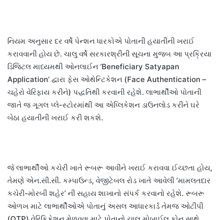
નિયમ અનુસાર દર વર્ષે પેન્શન ધારકોએ પોતાની હયાતીની ખરાઈ
કરાવવાની હોય છે. ચાલુ વર્ષે સરકારશ્રીની સૂચના મુજબ આ પ્રક્રિયા
ડિજિટલ માધ્યમથી ઓનલાઈન ‘Beneficiary Satyapan
Application’ દ્વારા ફેસ ઓથેન્ટિકેશન (Face Authentication –
ચહેરો વેરિફાય કરીને) પદ્ધતિથી કરવાની રહેશે. લાભાર્થીઓ પોતાની
જાતે જ ગૂગલ પ્લે-સ્ટોરમાંથી આ એપ્લિકેશન ડાઉનલોડ કરીને ઘરે
બેઠા હયાતીની ખરાઈ કરી શકશે.
જે લાભાર્થીઓ કચેરી ખાતે રૂબરૂ આવીને ખરાઈ કરાવવા ઈચ્છતા હોય,
તેમણે એન.સી.સી. કમ્પાઉન્ડ, વેજીટેબલ રોડ ખાતે આવેલી ‘મામલતદાર
કચેરી-મોરબી શહેર’ ની સહાય શાખાનો સંપર્ક કરવાનો રહેશે. રૂબરૂ
ઓળખ માટે લાભાર્થીઓએ પોતાનું અસલ આધારકાર્ડ તેમજ ઓટીપી
(OTP) વેરિફિકેશન મેળવવા માટે પોતાનો ચાલુ મોબાઈલ ફોન સાથે