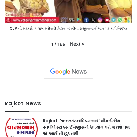
CJP ની સરકારે બે માંગ સ્વીકારી શિક્ષણ મંત્રીના રાજીનામાની માંગ પર કાલે નિર્ણય
Next
»
1
/
169
Rajkot News
Rajkot: ‘અનંત અનાદિ વડનગર’ થીમની રીલ
સ્પર્ધામાં સ્ટોક્સ ઈમેજીસનો ઉપયોગ કરી શકાશે પણ
એ.આઈ.ની છૂટ નથી