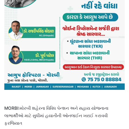
MORBI:મોરબી શહેરના વિવિધ પેન્શન અને સહાય યોજનાના
લાભાર્થીઓ માટે સુધીમાં હયાતીની ઓનલાઈન ખરાઈ કરાવવી
ફરજિયાત