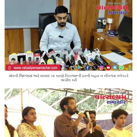
મોરબી જિલ્લામાં ભારે વરસાદ ના કારણે બિનજરૂરી ઘરની બહાર ન નીકળવા કલેક્ટરે
અપીલ કરી