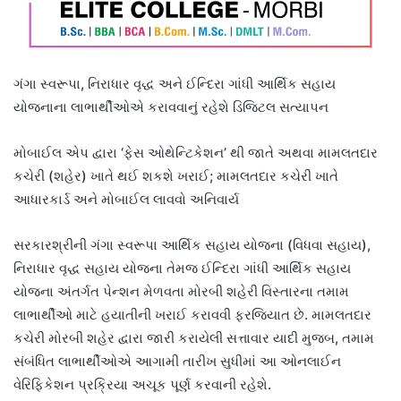
ગંગા સ્વરૂપા, નિરાધાર વૃદ્ધ અને ઈન્દિરા ગાંધી આર્થિક સહાય
યોજનાના લાભાર્થીઓએ કરાવવાનું રહેશે ડિજિટલ સત્યાપન
મોબાઈલ એપ દ્વારા ‘ફેસ ઓથેન્ટિકેશન’ થી જાતે અથવા મામલતદાર
કચેરી (શહેર) ખાતે થઈ શકશે ખરાઈ; મામલતદાર કચેરી ખાતે
આધારકાર્ડ અને મોબાઈલ લાવવો અનિવાર્ય
સરકારશ્રીની ગંગા સ્વરૂપા આર્થિક સહાય યોજના (વિધવા સહાય),
નિરાધાર વૃદ્ધ સહાય યોજના તેમજ ઈન્દિરા ગાંધી આર્થિક સહાય
યોજના અંતર્ગત પેન્શન મેળવતા મોરબી શહેરી વિસ્તારના તમામ
લાભાર્થીઓ માટે હયાતીની ખરાઈ કરાવવી ફરજિયાત છે. મામલતદાર
કચેરી મોરબી શહેર દ્વારા જારી કરાયેલી સત્તાવાર યાદી મુજબ, તમામ
સંબંધિત લાભાર્થીઓએ આગામી તારીખ સુધીમાં આ ઓનલાઈન
વેરિફિકેશન પ્રક્રિયા અચૂક પૂર્ણ કરવાની રહેશે.