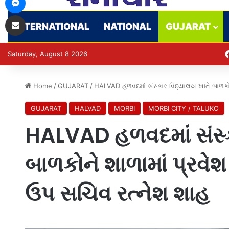
Share via Email
INTERNATIONAL
NATIONAL
GUJARAT
Saturday, August 8 2026
Home
/
GUJARAT
/
HALVAD હળવદમાં સંસ્કાર વિદ્યાલય ખાતે બાળકોન
GUJARAT
HALVAD
MORBI
MORBI CITY / TALUKO
HALVAD હળવદમાં સંસ્ક
બાળકોને શાળામાં પ્રવે
ઉપ સચિવ રત્નેશ શાહ