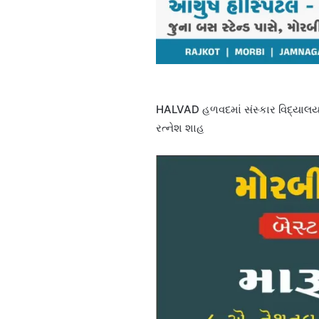
HALVAD હળવદમાં સંસ્કાર વિદ્યાલય 
રત્નેશ શાહ