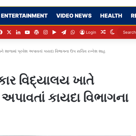
ENTERTAINMENT
VIDEO NEWS
HEALTH
R
Facebook
X
LinkedIn
YouTube
WordPress
Instagram
Google Play
Telegram
WhatsApp
Random Artic
Switch sk
Login
ે શાળામાં પ્રવેશ અપાવતાં કાયદા વિભાગના ઉપ સચિવ રત્નેશ શાહ
ાર વિદ્યાલય ખાતે
શ અપાવતાં કાયદા વિભાગના