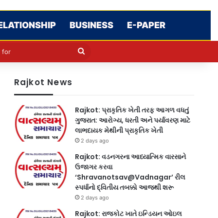
ELATIONSHIP
BUSINESS
E-PAPER
le
in
Search
for
Rajkot News
Rajkot: પ્રાકૃતિક ખેતી તરફ આગળ વધતું
ગુજરાત: આરોગ્ય, ધરતી અને પર્યાવરણ માટે
લાભદાયક મેથીની પ્રાકૃતિક ખેતી
2 days ago
Rajkot: વડનગરના આધ્યાત્મિક વારસાને
ઉજાગર કરવા
‘Shravanotsav@Vadnagar’ રીલ
સ્પર્ધાનો દ્વિતીય તબક્કો આજથી શરૂ
2 days ago
Rajkot: રાજકોટ ખાતે ઇન્ડિયન ઓઇલ