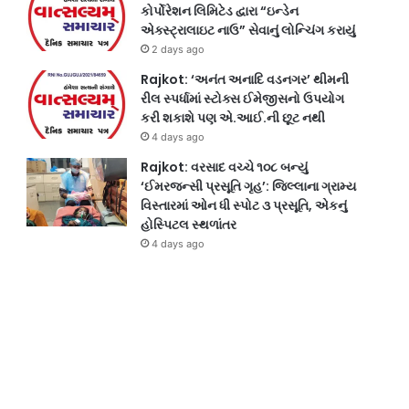
કોર્પોરેશન લિમિટેડ દ્વારા “ઇન્ડેન
એક્સ્ટ્રાલાઇટ નાઉ” સેવાનું લોન્ચિંગ કરાયું
2 days ago
Rajkot: ‘અનંત અનાદિ વડનગર’ થીમની
રીલ સ્પર્ધામાં સ્ટોક્સ ઈમેજીસનો ઉપયોગ
કરી શકાશે પણ એ.આઈ.ની છૂટ નથી
4 days ago
Rajkot: વરસાદ વચ્ચે ૧૦૮ બન્યું
‘ઈમરજન્સી પ્રસૂતિ ગૃહ’: જિલ્લાના ગ્રામ્ય
વિસ્તારમાં ઓન ધી સ્પોટ ૩ પ્રસૂતિ, એકનું
હોસ્પિટલ સ્થળાંતર
4 days ago