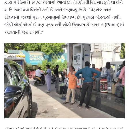
દ્વારા પરિસ્થિતિ સ્પષ્ટ કરવામાં આવી છે. તેમણે મીડિયા મારફતે લોકોને
શાંતિ જાળવવા વિનંતી કરી છે અને જણાવ્યું છે કે, “પેટ્રોલ અને
ડીઝલનો જથ્થો પૂરતા પ્રમાણમાં ઉપલબ્ધ છે. પુરવઠો ખોરવાયો નથી,
જેથી લોકોએ કોઈ પણ પ્રકારની ખોટી ઉતાવળ કે ગભરાટ (Panic)માં
આવવાની જરૂર નથી.”