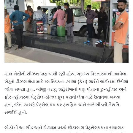
હાલ ખેતીની સીઝન પણ ચાલી રહી હોય, ગ્રામ્ય વિસ્તારમાંથી આવેલા
ખેડૂતો ડીઝલ લેવા માટે પ્લાસ્ટિકના ડબલા (કેન) લઈને લાઈનમાં ઉભેલા
જોવા મળ્યા હતા. બીજી તરફ, શહેરીજનો પણ પોતાના ટુ-વ્હીલર અને
ફોર-વ્હીલરમાં પેટ્રોલ-ડીઝલ ફૂલ કરાવી લેવા માટે ઉતાવળા બન્યા
હતા, જેના કારણે પેટ્રોલ પંપ પર ટ્રાફિક અને ભારે ભીડની સ્થિતિ
સર્જાઈ હતી.
લોકોની આ ભીડ અને દોડધામ વચ્ચે છોટાલાલ પેટ્રોલપંપના સંચાલક