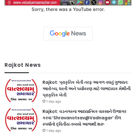
Sorry, there was a YouTube error.
Rajkot News
Rajkot: પ્રાકૃતિક ખેતી તરફ આગળ વધતું ગુજરાત:
આરોગ્ય, ધરતી અને પર્યાવરણ માટે લાભદાયક મેથીની
પ્રાકૃતિક ખેતી
1 day ago
Rajkot: વડનગરના આધ્યાત્મિક વારસાને ઉજાગર
કરવા ‘Shravanotsav@Vadnagar’ રીલ
સ્પર્ધાનો દ્વિતીય તબક્કો આજથી શરૂ
1 day ago