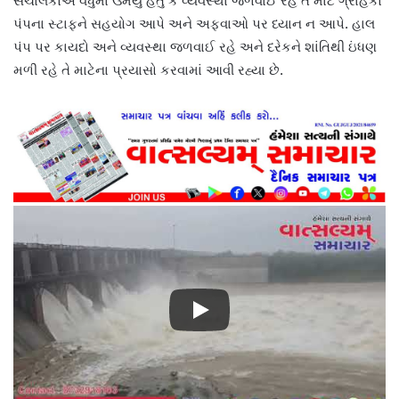
સંચાલકોએ વધુમાં ઉમેર્યું હતું કે વ્યવસ્થા જળવાઈ રહે તે માટે ગ્રાહકો
પંપના સ્ટાફને સહયોગ આપે અને અફવાઓ પર ધ્યાન ન આપે. હાલ
પંપ પર કાયદો અને વ્યવસ્થા જળવાઈ રહે અને દરેકને શાંતિથી ઇંધણ
મળી રહે તે માટેના પ્રયાસો કરવામાં આવી રહ્યા છે.