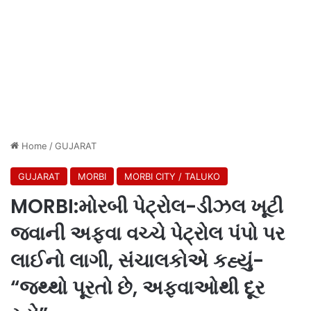
Home
/
GUJARAT
GUJARAT
MORBI
MORBI CITY / TALUKO
MORBI:મોરબી પેટ્રોલ-ડીઝલ ખૂટી
જવાની અફવા વચ્ચે પેટ્રોલ પંપો પર
લાઈનો લાગી, સંચાલકોએ કહ્યું-
“જથ્થો પૂરતો છે, અફવાઓથી દૂર