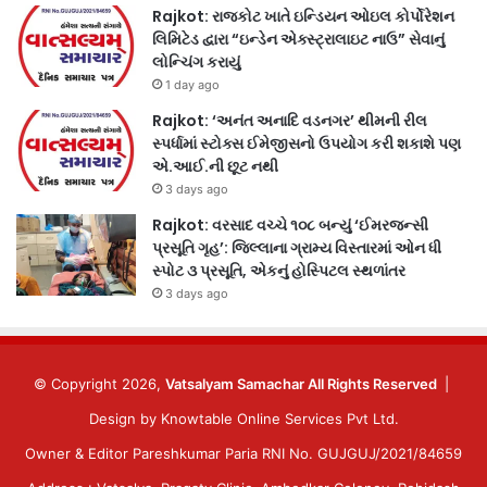
Rajkot: રાજકોટ ખાતે ઇન્ડિયન ઓઇલ કોર્પોરેશન
લિમિટેડ દ્વારા “ઇન્ડેન એક્સ્ટ્રાલાઇટ નાઉ” સેવાનું
લોન્ચિંગ કરાયું
1 day ago
Rajkot: ‘અનંત અનાદિ વડનગર’ થીમની રીલ
સ્પર્ધામાં સ્ટોક્સ ઈમેજીસનો ઉપયોગ કરી શકાશે પણ
એ.આઈ.ની છૂટ નથી
3 days ago
Rajkot: વરસાદ વચ્ચે ૧૦૮ બન્યું ‘ઈમરજન્સી
પ્રસૂતિ ગૃહ’: જિલ્લાના ગ્રામ્ય વિસ્તારમાં ઓન ધી
સ્પોટ ૩ પ્રસૂતિ, એકનું હોસ્પિટલ સ્થળાંતર
3 days ago
© Copyright 2026,
Vatsalyam Samachar All Rights Reserved
|
Design by
Knowtable Online Services Pvt Ltd.
Owner & Editor Pareshkumar Paria RNI No. GUJGUJ/2021/84659