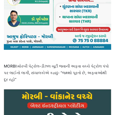
MORBI:મોરબી પેટ્રોલ-ડીઝલ ખૂટી જવાની અફવા વચ્ચે પેટ્રોલ પંપો
પર લાઈનો લાગી, સંચાલકોએ કહ્યું- “જથ્થો પૂરતો છે, અફવાઓથી
દૂર રહો”