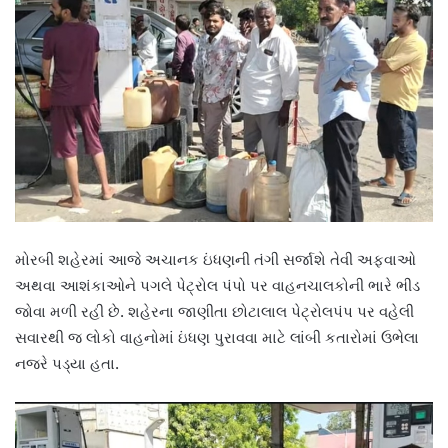
મોરબી શહેરમાં આજે અચાનક ઇંધણની તંગી સર્જાશે તેવી અફવાઓ
અથવા આશંકાઓને પગલે પેટ્રોલ પંપો પર વાહનચાલકોની ભારે ભીડ
જોવા મળી રહી છે. શહેરના જાણીતા છોટાલાલ પેટ્રોલપંપ પર વહેલી
સવારથી જ લોકો વાહનોમાં ઇંધણ પુરાવવા માટે લાંબી કતારોમાં ઉભેલા
નજરે પડ્યા હતા.