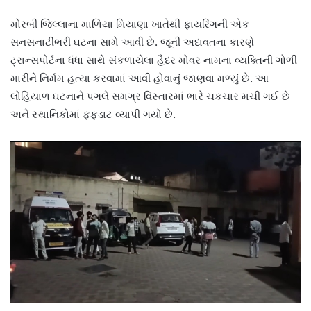
મોરબી જિલ્લાના માળિયા મિયાણા ખાતેથી ફાયરિંગની એક
સનસનાટીભરી ઘટના સામે આવી છે. જૂની અદાવતના કારણે
ટ્રાન્સપોર્ટના ધંધા સાથે સંકળાયેલા હૈદર મોવર નામના વ્યક્તિની ગોળી
મારીને નિર્મમ હત્યા કરવામાં આવી હોવાનું જાણવા મળ્યું છે. આ
લોહિયાળ ઘટનાને પગલે સમગ્ર વિસ્તારમાં ભારે ચકચાર મચી ગઈ છે
અને સ્થાનિકોમાં ફફડાટ વ્યાપી ગયો છે.