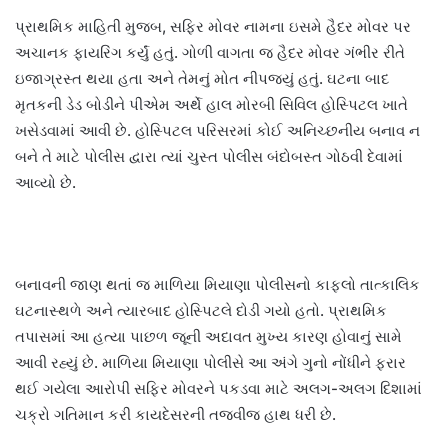
પ્રાથમિક માહિતી મુજબ, સફિર મોવર નામના ઇસમે હૈદર મોવર પર
અચાનક ફાયરિંગ કર્યું હતું. ગોળી વાગતા જ હૈદર મોવર ગંભીર રીતે
ઇજાગ્રસ્ત થયા હતા અને તેમનું મોત નીપજ્યું હતું. ઘટના બાદ
મૃતકની ડેડ બોડીને પીએમ અર્થે હાલ મોરબી સિવિલ હોસ્પિટલ ખાતે
ખસેડવામાં આવી છે. હોસ્પિટલ પરિસરમાં કોઈ અનિચ્છનીય બનાવ ન
બને તે માટે પોલીસ દ્વારા ત્યાં ચુસ્ત પોલીસ બંદોબસ્ત ગોઠવી દેવામાં
આવ્યો છે.
બનાવની જાણ થતાં જ માળિયા મિયાણા પોલીસનો કાફલો તાત્કાલિક
ઘટનાસ્થળે અને ત્યારબાદ હોસ્પિટલે દોડી ગયો હતો. પ્રાથમિક
તપાસમાં આ હત્યા પાછળ જૂની અદાવત મુખ્ય કારણ હોવાનું સામે
આવી રહ્યું છે. માળિયા મિયાણા પોલીસે આ અંગે ગુનો નોંધીને ફરાર
થઈ ગયેલા આરોપી સફિર મોવરને પકડવા માટે અલગ-અલગ દિશામાં
ચક્રો ગતિમાન કરી કાયદેસરની તજવીજ હાથ ધરી છે.