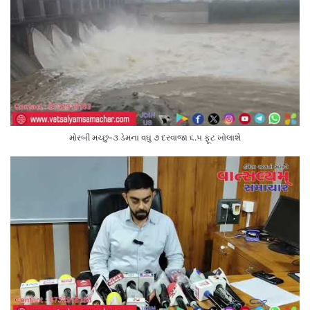
મોરબી મચ્છુ-૩ ડેમના વઘુ ૭ દરવાજા ૬.૫ ફૂટ ખોલાશે