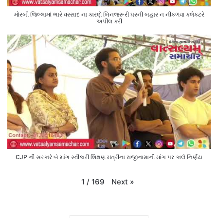
મોરબી જિલ્લામાં ભારે વરસાદ ના કારણે બિનજરૂરી ઘરની બહાર ન નીકળવા કલેક્ટરે
અપીલ કરી
CJP ની સરકારે બે માંગ સ્વીકારી શિક્ષણ મંત્રીના રાજીનામાની માંગ પર કાલે નિર્ણય
Next
»
1
/
169