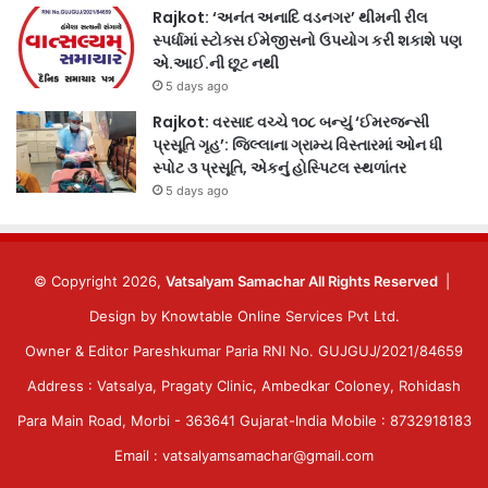
Rajkot: ‘અનંત અનાદિ વડનગર’ થીમની રીલ
સ્પર્ધામાં સ્ટોક્સ ઈમેજીસનો ઉપયોગ કરી શકાશે પણ
એ.આઈ.ની છૂટ નથી
5 days ago
Rajkot: વરસાદ વચ્ચે ૧૦૮ બન્યું ‘ઈમરજન્સી
પ્રસૂતિ ગૃહ’: જિલ્લાના ગ્રામ્ય વિસ્તારમાં ઓન ધી
સ્પોટ ૩ પ્રસૂતિ, એકનું હોસ્પિટલ સ્થળાંતર
5 days ago
© Copyright 2026,
Vatsalyam Samachar All Rights Reserved
|
Design by
Knowtable Online Services Pvt Ltd.
Owner & Editor Pareshkumar Paria RNI No. GUJGUJ/2021/84659
Address : Vatsalya, Pragaty Clinic, Ambedkar Coloney, Rohidash
Para Main Road, Morbi - 363641 Gujarat-India Mobile : 8732918183
Email : vatsalyamsamachar@gmail.com