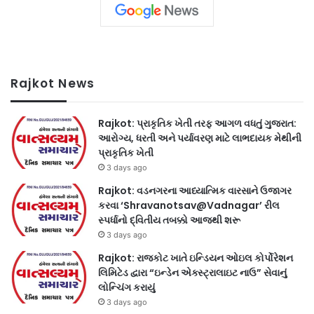
Rajkot News
Rajkot: પ્રાકૃતિક ખેતી તરફ આગળ વધતું ગુજરાત:
આરોગ્ય, ધરતી અને પર્યાવરણ માટે લાભદાયક મેથીની
પ્રાકૃતિક ખેતી
3 days ago
Rajkot: વડનગરના આધ્યાત્મિક વારસાને ઉજાગર
કરવા ‘Shravanotsav@Vadnagar’ રીલ
સ્પર્ધાનો દ્વિતીય તબક્કો આજથી શરૂ
3 days ago
Rajkot: રાજકોટ ખાતે ઇન્ડિયન ઓઇલ કોર્પોરેશન
લિમિટેડ દ્વારા “ઇન્ડેન એક્સ્ટ્રાલાઇટ નાઉ” સેવાનું
લોન્ચિંગ કરાયું
3 days ago