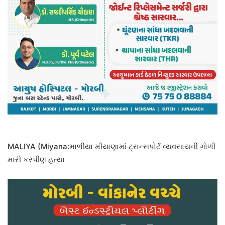
MALIYA (Miyana:માળીયા મીયાણામાં ટ્રાન્સપોર્ટ વ્યવસાયની ગોળી
મારી કરપીણ હત્યા