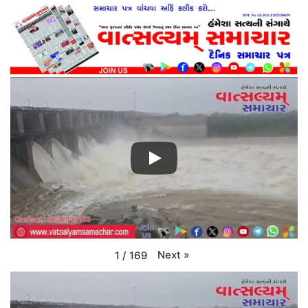
Next
»
1
/
169