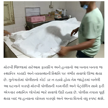
મોરબી જિલ્લામાં સરેઆમ ફાયરિંગ અને હત્યાનો આ બનાવ બનતા જ
સ્થાનિક કાયદો અને વ્યવસ્થાની સ્થિતિ પર ગંભીર સવાલો ઊભા થયા
છે. ગુનેગારોમાં પોલીસનો કોઈ ડર ન રહ્યો હોય તેમ જાહેરમાં બનેલી
આ ઘટનાને કારણે મોરબી પોલીસની કામગીરી અને પેટ્રોલિંગ સામે ફરી
એકવાર સ્થાનિક લોકોમાં ભારે સવાલો ઉઠી રહ્યા છે. પોલીસ તપાસ પૂર્ણ
થયા બાદ જ હત્યાના ચોક્કસ કારણો અને અન્ય વિગતો વધુ સ્પષ્ટ થશે.