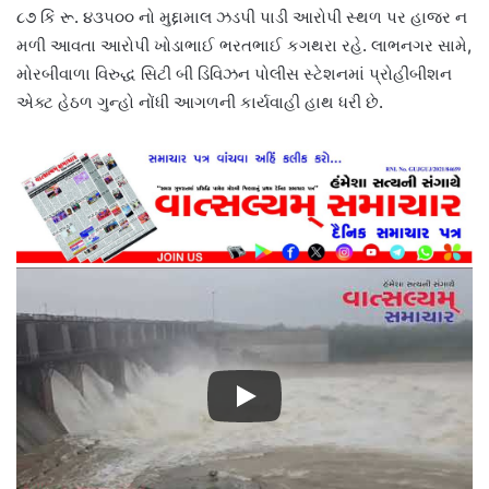
૮૭ કિં રૂ. ૪૩૫૦૦ નો મુદ્દામાલ ઝડપી પાડી આરોપી સ્થળ પર હાજર ન
મળી આવતા આરોપી ખોડાભાઈ ભરતભાઈ કગથરા રહે. લાભનગર સામે,
મોરબીવાળા વિરુદ્ધ સિટી બી ડિવિઝન પોલીસ સ્ટેશનમાં પ્રોહીબીશન
એક્ટ હેઠળ ગુન્હો નોંધી આગળની કાર્યવાહી હાથ ધરી છે.