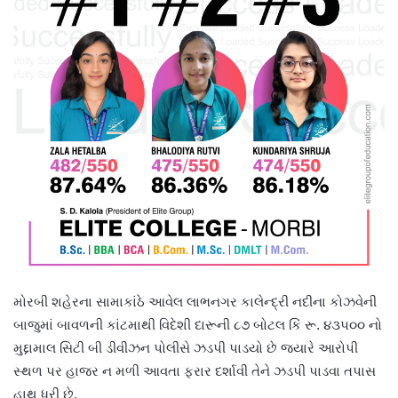
મોરબી શહેરના સામાકાંઠે આવેલ લાભનગર કાલેન્દ્રી નદીના કોઝવેની
બાજુમાં બાવળની કાંટમાથી વિદેશી દારૂની ૮૭ બોટલ કિં રૂ. ૪૩૫૦૦ નો
મુદ્દામાલ સિટી બી ડીવીઝન પોલીસે ઝડપી પાડયો છે જ્યારે આરોપી
સ્થળ પર હાજર ન મળી આવતા ફરાર દર્શાવી તેને ઝડપી પાડવા તપાસ
હાથ ધરી છે.