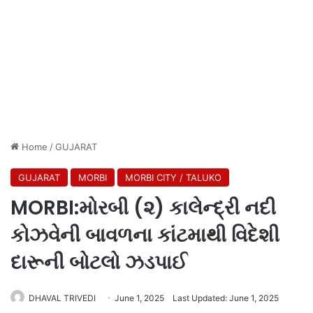
Home
/
GUJARAT
GUJARAT
MORBI
MORBI CITY / TALUKO
MORBI:મોરબી (૨) કાલેન્દ્રી નદી
કોઝવેની બાવળના કાંટમાથી વિદેશી
દારૂની બોટલો ઝડપાઈ
DHAVAL TRIVEDI
June 1, 2025
Last Updated: June 1, 2025