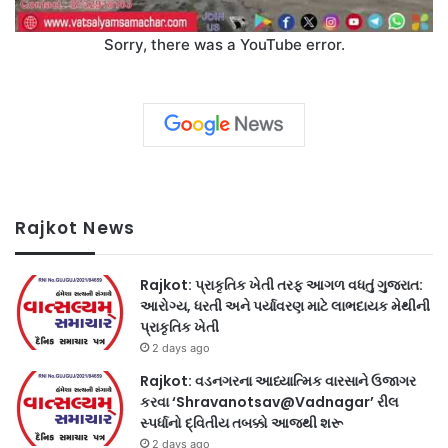
Sorry, there was a YouTube error.
Rajkot News
Rajkot: પ્રાકૃતિક ખેતી તરફ આગળ વધતું ગુજરાત:
આરોગ્ય, ધરતી અને પર્યાવરણ માટે લાભદાયક મેથીની
પ્રાકૃતિક ખેતી
2 days ago
Rajkot: વડનગરના આધ્યાત્મિક વારસાને ઉજાગર
કરવા ‘Shravanotsav@Vadnagar’ રીલ
સ્પર્ધાનો દ્વિતીય તબક્કો આજથી શરૂ
2 days ago