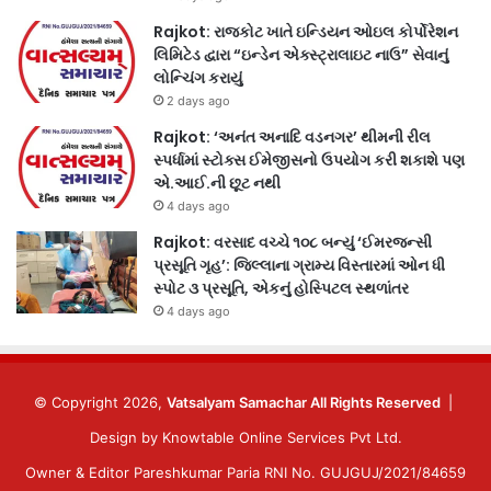
Rajkot: રાજકોટ ખાતે ઇન્ડિયન ઓઇલ કોર્પોરેશન
લિમિટેડ દ્વારા “ઇન્ડેન એક્સ્ટ્રાલાઇટ નાઉ” સેવાનું
લોન્ચિંગ કરાયું
2 days ago
Rajkot: ‘અનંત અનાદિ વડનગર’ થીમની રીલ
સ્પર્ધામાં સ્ટોક્સ ઈમેજીસનો ઉપયોગ કરી શકાશે પણ
એ.આઈ.ની છૂટ નથી
4 days ago
Rajkot: વરસાદ વચ્ચે ૧૦૮ બન્યું ‘ઈમરજન્સી
પ્રસૂતિ ગૃહ’: જિલ્લાના ગ્રામ્ય વિસ્તારમાં ઓન ધી
સ્પોટ ૩ પ્રસૂતિ, એકનું હોસ્પિટલ સ્થળાંતર
4 days ago
© Copyright 2026,
Vatsalyam Samachar All Rights Reserved
|
Design by
Knowtable Online Services Pvt Ltd.
Owner & Editor Pareshkumar Paria RNI No. GUJGUJ/2021/84659