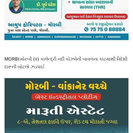
MORBI:મોરબી (૨) કાલેન્દ્રી નદી કોઝવેની બાવળના કાંટમાથી વિદેશી
દારૂની બોટલો ઝડપાઈ