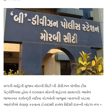
મળતી માહિતી મુજબ મોરબી સિટી બી ડીવીઝન પોલીસ ટીમ
પેટ્રોલિંગમા હોય તે દરમ્યાન મોરબી શહેરના સામાકાંઠે આવેલ
લાભનગર કાલેન્દ્રી નદીના કોઝવેની બાજુમાં બાવળની કાંટમા
આરોપીએ વેચાણ કરવાના ઈરાદાથી રાખેલ વિદેશી દારૂની બોટલ નંગ –