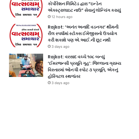
કોર્પોરેશન લિમિટેડ દ્વારા “ઇન્ડેન
એક્સ્ટ્રાલાઇટ નાઉ” સેવાનું લોન્ચિંગ કરાયું
12 hours ago
Rajkot: ‘અનંત અનાદિ વડનગર’ થીમની
રીલ સ્પર્ધામાં સ્ટોક્સ ઈમેજીસનો ઉપયોગ
કરી શકાશે પણ એ.આઈ.ની છૂટ નથી
3 days ago
Rajkot: વરસાદ વચ્ચે ૧૦૮ બન્યું
‘ઈમરજન્સી પ્રસૂતિ ગૃહ’: જિલ્લાના ગ્રામ્ય
વિસ્તારમાં ઓન ધી સ્પોટ ૩ પ્રસૂતિ, એકનું
હોસ્પિટલ સ્થળાંતર
3 days ago