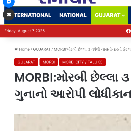
Share via Email
INTERNATIONAL
NATIONAL
GUJARAT
Friday, August 7 2026
Home
/
GUJARAT
/
MORBI:મોરબી છેલ્લા ૩ વર્ષથી નાસતો-ફરતો ફેટ
GUJARAT
MORBI
MORBI CITY / TALUKO
MORBI:મોરબી છેલ્લા ૩
ગુનાનો આરોપી લોધીકાન