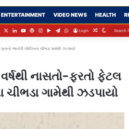
ENTERTAINMENT
VIDEO NEWS
HEALTH
R
Facebook
X
LinkedIn
YouTube
WordPress
Instagram
Google Play
Telegram
WhatsApp
Random Articl
Switch ski
Login
લ ગુનાનો આરોપી લોધીકાના ચીભડા ગામેથી ઝડપાયો
 વર્ષથી નાસતો-ફરતો ફેટલ
ા ચીભડા ગામેથી ઝડપાયો