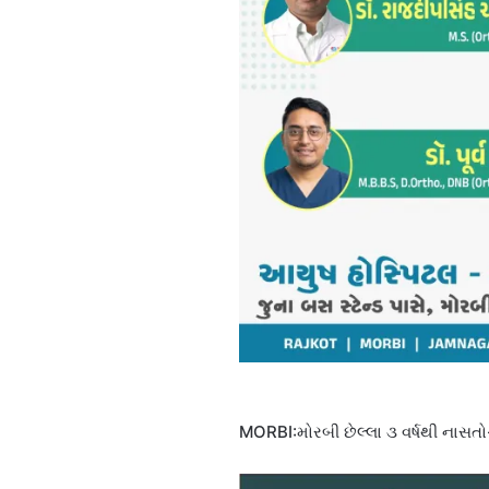
MORBI:મોરબી છેલ્લા ૩ વર્ષથી નાસત