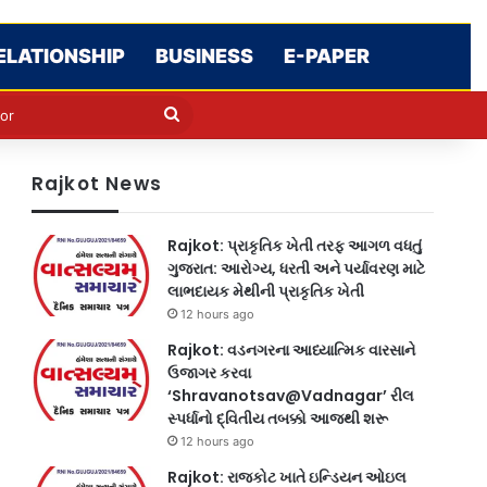
ELATIONSHIP
BUSINESS
E-PAPER
e
n
Search
for
Rajkot News
Rajkot: પ્રાકૃતિક ખેતી તરફ આગળ વધતું
ગુજરાત: આરોગ્ય, ધરતી અને પર્યાવરણ માટે
લાભદાયક મેથીની પ્રાકૃતિક ખેતી
12 hours ago
Rajkot: વડનગરના આધ્યાત્મિક વારસાને
ઉજાગર કરવા
‘Shravanotsav@Vadnagar’ રીલ
સ્પર્ધાનો દ્વિતીય તબક્કો આજથી શરૂ
12 hours ago
Rajkot: રાજકોટ ખાતે ઇન્ડિયન ઓઇલ