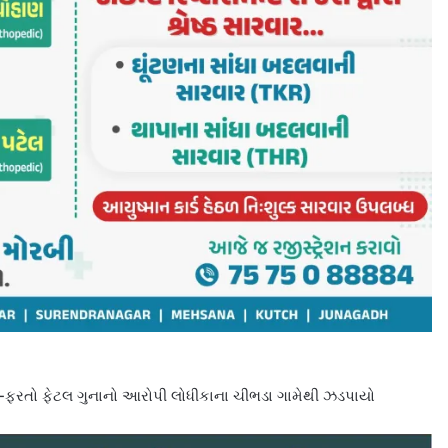
ો-ફરતો ફેટલ ગુનાનો આરોપી લોધીકાના ચીભડા ગામેથી ઝડપાયો