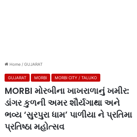
Home
/
GUJARAT
GUJARAT
MORBI
MORBI CITY / TALUKO
MORBI મોરબીના ખાખરાળાનું ખમીર:
ડાંગર કુળની અમર શૌર્યગાથા અને
ભવ્ય ‘સુરપુરા ધામ’ પાળીયા ને પ્રતિમા
પ્રતિષ્ઠા મહોત્સવ