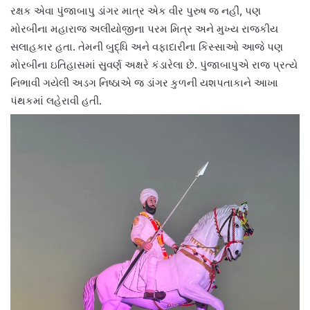
રક્ષક એવા પુંજાબાપુ ડાંગર માત્ર એક વીર પુરુષ જ નહીં, પણ
મોરબીના મહારાજ અલીયોજીના પરમ મિત્ર અને મુખ્ય રાજકીય
સલાહકાર હતા. તેમની બુદ્ધિ અને વફાદારીના કિસ્સાઓ આજે પણ
મોરબીના ઇતિહાસમાં સુવર્ણ અક્ષરે કંડારેલા છે. પુંજાબાપુએ રાજ પ્રત્યે
નિભાવી ગયેલી અડગ નિષ્ઠાએ જ ડાંગર કુળની યશપતાકાને આખા
પંથકમાં લહેરાવી હતી.