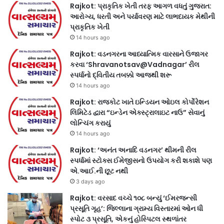
Rajkot: પ્રાકૃતિક ખેતી તરફ આગળ વધતું ગુજરાત:
આરોગ્ય, ધરતી અને પર્યાવરણ માટે લાભદાયક મેથીની
પ્રાકૃતિક ખેતી
14 hours ago
Rajkot: વડનગરના આધ્યાત્મિક વારસાને ઉજાગર
કરવા ‘Shravanotsav@Vadnagar’ રીલ
સ્પર્ધાનો દ્વિતીય તબક્કો આજથી શરૂ
14 hours ago
Rajkot: રાજકોટ ખાતે ઇન્ડિયન ઓઇલ કોર્પોરેશન
લિમિટેડ દ્વારા “ઇન્ડેન એક્સ્ટ્રાલાઇટ નાઉ” સેવાનું
લોન્ચિંગ કરાયું
14 hours ago
Rajkot: ‘અનંત અનાદિ વડનગર’ થીમની રીલ
સ્પર્ધામાં સ્ટોક્સ ઈમેજીસનો ઉપયોગ કરી શકાશે પણ
એ.આઈ.ની છૂટ નથી
3 days ago
Rajkot: વરસાદ વચ્ચે ૧૦૮ બન્યું ‘ઈમરજન્સી
પ્રસૂતિ ગૃહ’: જિલ્લાના ગ્રામ્ય વિસ્તારમાં ઓન ધી
સ્પોટ ૩ પ્રસૂતિ, એકનું હોસ્પિટલ સ્થળાંતર