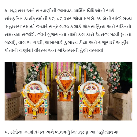
૪. મહારાસ અને સંતવાણીની જમાવટ. ધાર્મિક વિધિઓની સાથે
સાંસ્કૃતિક કાર્યક્રમોની પણ વણઝાર જોવા મળશે. ૧૫ મેની સાંજે ભવ્ય
‘મહારાસ’ રમાયો જ્યારે રાત્રે ૯:૩૦ કલાકે લોકસાહિત્ય અને ભક્તિનો
સમન્વય સર્જાશે. જેમાં ગુજરાતના નામી કલાકારો દેવરાજ ગઢવી (નાનો
ગઢવી), વાલાભા ગઢવી, લાખાભાઈ કુંભારવાડીયા અને રાજુભાઈ આહીર
પોતાની વાણીથી વીરરસ અને ભક્તિરસની હેલી વરસાવી
૫. સંતોના આશીર્વચન અને ભાવભર્યું નિમંત્રણ આ મહોત્સવ માં