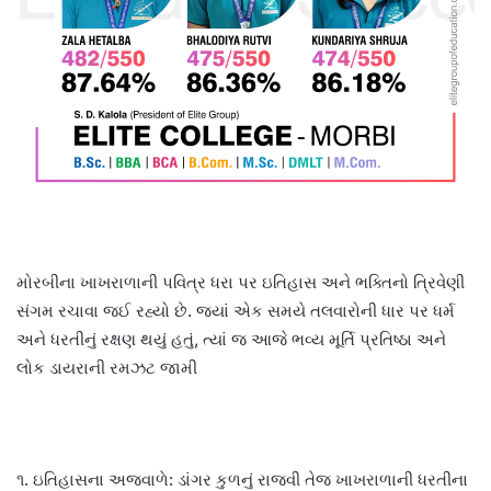
મોરબીના ખાખરાળાની પવિત્ર ધરા પર ઇતિહાસ અને ભક્તિનો ત્રિવેણી
સંગમ રચાવા જઈ રહ્યો છે. જ્યાં એક સમયે તલવારોની ધાર પર ધર્મ
અને ધરતીનું રક્ષણ થયું હતું, ત્યાં જ આજે ભવ્ય મૂર્તિ પ્રતિષ્ઠા અને
લોક ડાયરાની રમઝટ જામી
૧. ઇતિહાસના અજવાળે: ડાંગર કુળનું રાજવી તેજ ખાખરાળાની ધરતીના