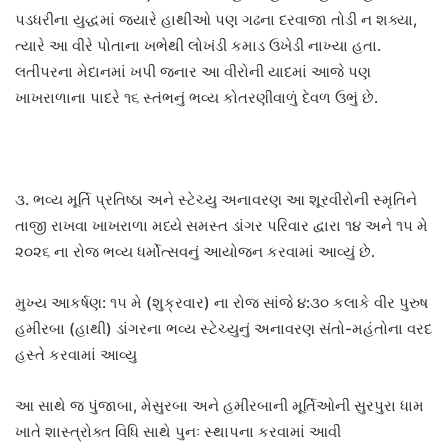
પડધરીના યુદ્ધમાં જ્યારે હાથીઓ પણ ગઢના દરવાજા તોડી ન શક્યા,
ત્યારે આ વીરે પોતાના ખભેથી લોખંડી કમાડ ઉખેડી નાખ્યા હતા.
લતીપરના મેદાનમાં ખપી જનાર આ વીરોની યાદમાં આજે પણ
ખાખરાળાના પાદરે ૧૬ સ્તંભનું ભવ્ય કોતરણીવાળું દેવળ ઉભું છે.
૩. ભવ્ય મૂર્તિ પ્રતિષ્ઠા અને સ્ટેચ્યુ અનાવરણ આ શૂરવીરોની સ્મૃતિને
તાજી રાખવા ખાખરાળા મધ્યે સમસ્ત ડાંગર પરિવાર દ્વારા ૧૪ અને ૧૫ મે
૨૦૨૬ ના રોજ ભવ્ય ધર્મોત્સવનું આયોજન કરવામાં આવ્યું છે.
મુખ્ય આકર્ષણ: ૧૫ મે (શુક્રવાર) ના રોજ સાંજે ૪:૩૦ કલાકે વીર પુરુષ
હમીરબા (હાથી) ડાંગરના ભવ્ય સ્ટેચ્યુનું અનાવરણ સંતો-મહંતોના વરદ
હસ્તે કરવામાં આવ્યુ
આ સાથે જ પુંજાબા, મેસુરબા અને હમીરબાની મૂર્તિઓની સુરપુરા ધામ
ખાતે શાસ્ત્રોક્ત વિધિ સાથે પુનઃ સ્થાપના કરવામાં આવી