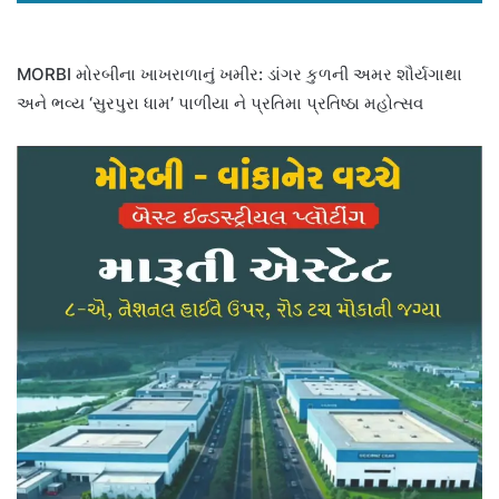
MORBI મોરબીના ખાખરાળાનું ખમીર: ડાંગર કુળની અમર શૌર્યગાથા
અને ભવ્ય ‘સુરપુરા ધામ’ પાળીયા ને પ્રતિમા પ્રતિષ્ઠા મહોત્સવ