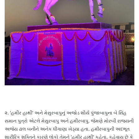
૨. ‘હમીર હાથી’ અને મેસુરબાપુનું અજોડ શૌર્ય પુંજાબાપુના બે સિંહ
સમાન પુત્રો એટલે મેસુરબાપુ અને હમીરબાપુ. જેમણે મોરબી રાજ્યની
અજેય ઢાલ બનીને અનેક ધીંગાણા ખેડ્યા હતા. હમીરબાપુની અદભૂત
શારીરિક શક્તિને કારણે લોકો તેમને ‘હમીર હાથી’ કહેતા. કહેવાય છે કે