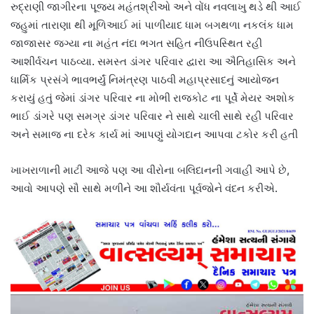
રુદ્રાણી જાગીરના પૂજ્ય મહંતશ્રીઓ અને વોંધ નવલાખુ થડે થી આઈ
જહુમાં તારાણા થી મૂળિઆઈ માં પાળીયાદ ધામ બગથળા નકલંક ધામ
જાજાસર જગ્યા ના મહંત નંદા ભગત સહિત નીઉપસ્થિત રહી
આશીર્વચન પાઠવ્યા. સમસ્ત ડાંગર પરિવાર દ્વારા આ ઐતિહાસિક અને
ધાર્મિક પ્રસંગે ભાવભર્યું નિમંત્રણ પાઠવી મહાપ્રસાદનું આયોજન
કરાયું હતું જેમાં ડાંગર પરિવાર ના મોભી રાજકોટ ના પૂર્વે મેયર અશોક
ભાઈ ડાંગરે પણ સમગ્ર ડાંગર પરિવાર ને સાથે ચાલી સાથે રહી પરિવાર
અને સમાજ ના દરેક કાર્ય માં આપણું યોગદાન આપવા ટકોર કરી હતી
ખાખરાળાની માટી આજે પણ આ વીરોના બલિદાનની ગવાહી આપે છે,
આવો આપણે સૌ સાથે મળીને આ શૌર્યવંતા પૂર્વજોને વંદન કરીએ.